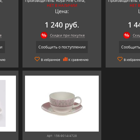
a,
Производитель: Royal Fine China,
Производитель: R
НЕТ В НАЛИЧИИ
НЕТ 
Япония.
Япония.
Цена:
1 240 руб.
1 4
е
Скидки при покупке
Ски
ии
Сообщить о поступлении
Сообщить
нию
В избранное
К сравнению
В избранн
Арт: 156-9014/4728