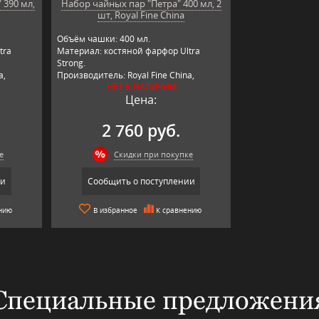
 390 мл,
Набор чайных пар "Петра" 400 мл, 2
шт, Royal Fine China
Объём чашки: 400 мл.
tra
Материал: костяной фарфор Ultra
Strong.
a,
Производитель: Royal Fine China,
НЕТ В НАЛИЧИИ
Япония.
Цена:
2 760 руб.
е
Скидки при покупке
ии
Сообщить о поступлении
нию
В избранное
К сравнению
Специальные предложени