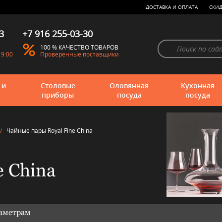
ДОСТАВКА И ОПЛАТА
СКИД
3
+7 916 255-03-30
100 % КАЧЕСТВО ТОВАРОВ
19:00
Проверенные поставщики
 и
Столовые
Оловянная
Кухонная
приборы
посуда
посуда
/
Чайные пары Royal Fine China
e China
раметрам