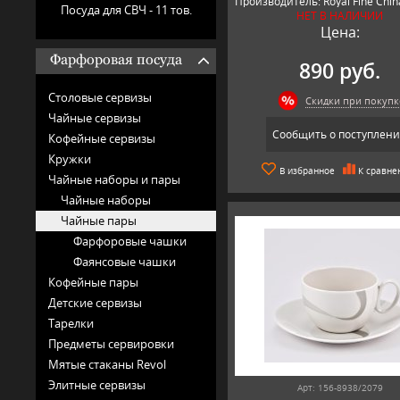
Производитель: Royal Fine Chin
Посуда для СВЧ -
11 тов.
НЕТ В НАЛИЧИИ
Япония.
Цена:
Фарфоровая посуда
890 руб.
Столовые сервизы
Скидки при покупк
Чайные сервизы
Сообщить о поступлен
Кофейные сервизы
Кружки
В избранное
К сравне
Чайные наборы и пары
Чайные наборы
Чайные пары
Фарфоровые чашки
Фаянсовые чашки
Кофейные пары
Детские сервизы
Тарелки
Предметы сервировки
Мятые стаканы Revol
Элитные сервизы
Арт: 156-8938/2079