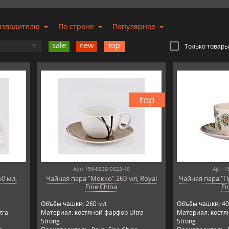
изводителю
По стране
Популярное
sale
new
top
Только товары
top
Арт: 156-8939/0823-18
Арт: 1
0 мл,
Чайная пара "Мокко" 260 мл, Royal
Чайная пара "Пр
Fine China
Fi
Объём чашки: 260 мл.
Объём чашки: 40
tra
Материал: костяной фарфор Ultra
Материал: костя
Strong.
Strong.