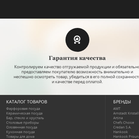
Гарантия качества
Контролируем качество отгружаемой продукции и обязательн
предоставляем покупателю возможность внимательно и
неспешно осмотреть товар, убедиться в его полной сохранност
и качестве перед оплатой.
КАТАЛОГ ТОВАРОВ
БРЕНДЫ
Фарфоровая посуда
AMT
Керамическая посуда
Arnstadt Kristall
Бар, стекло и хрусталь
Artina
Столовые приборы
Chefs Choice
Оловянная посуда
Credan S.A.
Кухонная посуда
Hankook
Товары для дома
Hankook Proun