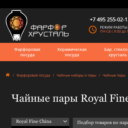
+7 495 255-02-1
РЕЖИМ РАБОТЫ:
ПН-СБ с 9:00 до 
Фарфоровая
Керамическая
Бар, стекло
посуда
посуда
хрусталь
/
Фарфоровая посуда
/
Чайные наборы и пары
/
Чайные пары
Чайные пары Royal Fin
Royal Fine China
Подбор товаров по па