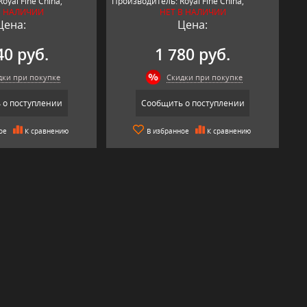
oyal Fine China,
Производитель: Royal Fine China,
В НАЛИЧИИ
НЕТ В НАЛИЧИИ
Япония.
Цена:
Цена:
40 руб.
1 780 руб.
дки при покупке
Скидки при покупке
 о поступлении
Сообщить о поступлении
ое
К сравнению
В избранное
К сравнению