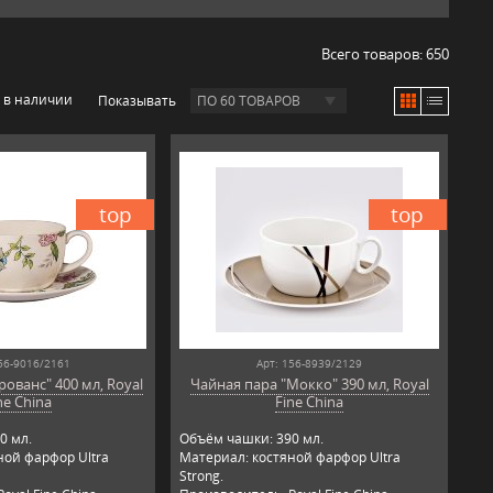
Всего товаров:
650
 в наличии
Показывать
ПО 60 ТОВАРОВ
top
top
56-9016/2161
Арт: 156-8939/2129
ованс" 400 мл, Royal
Чайная пара "Мокко" 390 мл, Royal
ne China
Fine China
0 мл.
Объём чашки: 390 мл.
ной фарфор Ultra
Материал: костяной фарфор Ultra
Strong.