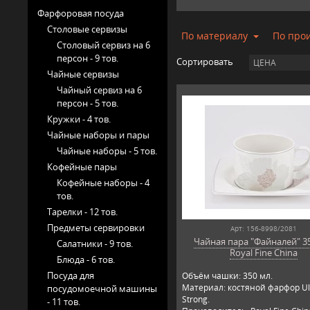
Фарфоровая посуда
Столовые сервизы
По материалу
По про
Столовый сервиз на 6
персон -
9 тов.
Сортировать
ЦЕНА
Чайные сервизы
Чайный сервиз на 6
персон -
5 тов.
Кружки -
4 тов.
Чайные наборы и пары
Чайные наборы -
5 тов.
Кофейные пары
Кофейные наборы -
4
тов.
Тарелки -
12 тов.
Предметы сервировки
Арт: 156-8998/2081
Чайная пара "Файналей" 35
Салатники -
9 тов.
Royal Fine China
Блюда -
6 тов.
Посуда для
Объём чашки: 350 мл.
Материал: костяной фарфор Ul
посудомоечной машины
Strong.
-
11 тов.