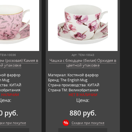
 TEM-10036
Арт: TEM-10043
м (розовая) Камея в
Чашка с блюдцем (белая) Орхидея в
ой упаковке
цветной упаковке
яной фарфор
Материал: Костяной фарфор
sh Mug
Бренд: The English Mug
ства: КИТАЙ
Страна производства: КИТАЙ
икобритания
Страна ТМ: Великобритания
В НАЛИЧИИ
НЕТ В НАЛИЧИИ
Цена:
Цена:
0 руб.
880 руб.
дки при покупке
Скидки при покупке