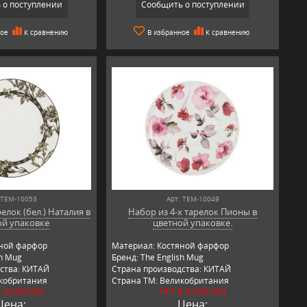
 о поступлении
Сообщить о поступлении
ное
К сравнению
В избранное
К сравнению
 TEM-10053
Арт: TEM-10049
елок (бел.) Наталия в
Набор из 4-х тарелок Пионы в
ой упаковке
цветной упаковке.
яной фарфор
Материал: Костяной фарфор
sh Mug
Бренд: The English Mug
ства: КИТАЙ
Страна производства: КИТАЙ
икобритания
Страна ТМ: Великобритания
В НАЛИЧИИ
НЕТ В НАЛИЧИИ
Цена:
Цена: