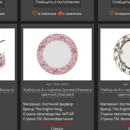
ии
Сообщить о поступлении
Сообщить
нию
В избранное
К сравнению
В избран
Арт: TEM-10037
Арт:
Пионы в
Набор из 4-х тарелок (розов.) Камея в
Набор из 4-х тар
цветной упаковке
цветн
Материал: Костяной фарфор
Материал: Кост
Бренд: The English Mug
Бренд: The Engli
Страна производства: КИТАЙ
Страна производ
Страна ТМ: Великобритания
Страна ТМ: Вел
НЕТ В НАЛИЧИИ
НЕТ 
Цена: