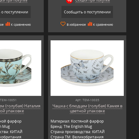
дки при покупке
Скидки при покупке
 о поступлении
Сообщить о поступлении
ное
К сравнению
В избранное
К сравнению
 TEM-10051
Арт: TEM-10035
м (голубая) Наталия
Чашка с блюдцем (голубая) Камея в
ной упаковке
цветной упаковке
яной фарфор
Материал: Костяной фарфор
sh Mug
Бренд: The English Mug
ства: КИТАЙ
Страна производства: КИТАЙ
икобритания
Страна ТМ: Великобритания