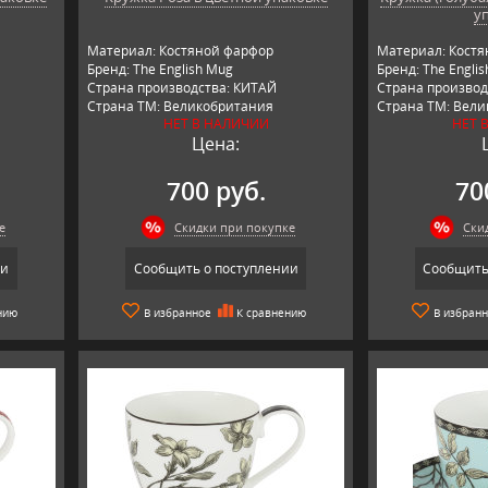
у
Материал: Костяной фарфор
Материал: Кост
Бренд: The English Mug
Бренд: The Engli
Страна производства: КИТАЙ
Страна производ
Страна ТМ: Великобритания
Страна ТМ: Вел
НЕТ В НАЛИЧИИ
НЕТ 
Цена:
700 руб.
70
е
Скидки при покупке
Ски
ии
Сообщить о поступлении
Сообщить
нию
В избранное
К сравнению
В избран