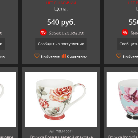
НЕТ В НАЛИЧИИ
НЕТ 
Цена:
540 руб.
55
е
Скидки при покупке
Ски
ии
Сообщить о поступлении
Сообщить
нию
В избранное
К сравнению
В избран
Арт: TEM-10041
Арт:
паковке
Кружка Роза в цветной упаковке
Кружка (голуба