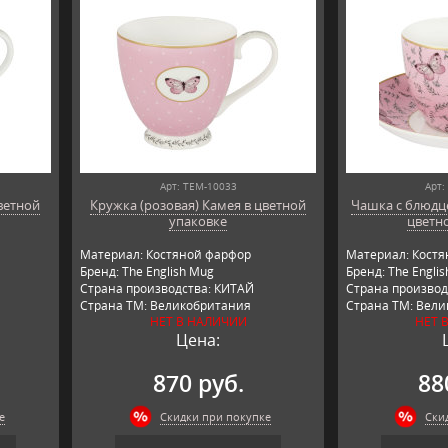
Арт: TEM-10033
Арт:
ветной
Кружка (розовая) Камея в цветной
Чашка с блюдце
упаковке
цветн
Материал: Костяной фарфор
Материал: Кост
Бренд: The English Mug
Бренд: The Engli
Страна производства: КИТАЙ
Страна производ
Страна ТМ: Великобритания
Страна ТМ: Вел
НЕТ В НАЛИЧИИ
НЕТ 
Цена:
870 руб.
88
е
Скидки при покупке
Ски