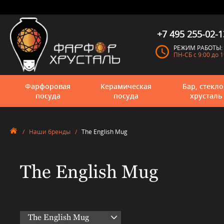
+7 495 255-02-1
РЕЖИМ РАБОТЫ:
ПН-СБ с 9:00 до 1
Фарфоровая
Керамическая
Бар, стекло
посуда
посуда
хрусталь
/
Наши бренды
/
The English Mug
The English Mug
The English Mug