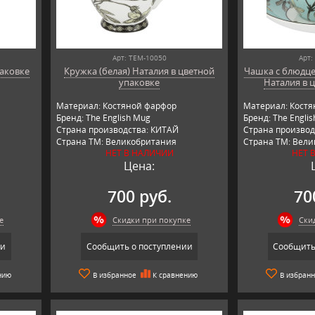
Арт: TEM-10050
Арт:
аковке
Кружка (белая) Наталия в цветной
Чашка с блюдце
упаковке
Наталия в 
Материал: Костяной фарфор
Материал: Кост
Бренд: The English Mug
Бренд: The Engli
Страна производства: КИТАЙ
Страна производ
Страна ТМ: Великобритания
Страна ТМ: Вел
НЕТ В НАЛИЧИИ
НЕТ 
Цена:
700 руб.
70
е
Скидки при покупке
Ски
ии
Сообщить о поступлении
Сообщить
нию
В избранное
К сравнению
В избран