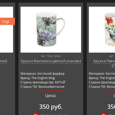
top
Арт: TEM-10045
Арт:
тной
Кружка Фантазия в цветной упаковке
Кружка Певча
у
Материал: Костяной фарфор
Материал: Кост
Бренд: The English Mug
Бренд: The Engli
Страна производства: КИТАЙ
Страна производ
Страна ТМ: Великобритания
Страна ТМ: Вел
НЕТ В НАЛИЧИИ
НЕТ 
Цена:
350 руб.
35