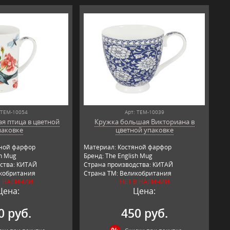
 TEM-10054
Арт: TEM-10039
я птица в цветной
Кружка большая Викториана в
паковке
цветной упаковке
яной фарфор
Материал: Костяной фарфор
sh Mug
Бренд: The English Mug
ства: КИТАЙ
Страна производства: КИТАЙ
икобритания
Страна ТМ: Великобритания
В НАЛИЧИИ
НЕТ В НАЛИЧИИ
Цена:
Цена:
0 руб.
450 руб.