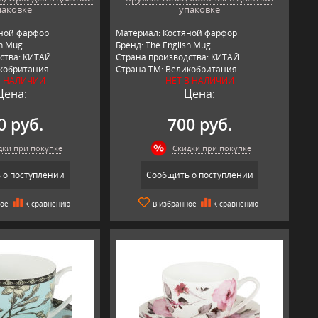
паковке
упаковке
яной фарфор
Материал: Костяной фарфор
sh Mug
Бренд: The English Mug
ства: КИТАЙ
Страна производства: КИТАЙ
икобритания
Страна ТМ: Великобритания
В НАЛИЧИИ
НЕТ В НАЛИЧИИ
Цена:
Цена:
0 руб.
700 руб.
дки при покупке
Скидки при покупке
 о поступлении
Сообщить о поступлении
ное
К сравнению
В избранное
К сравнению