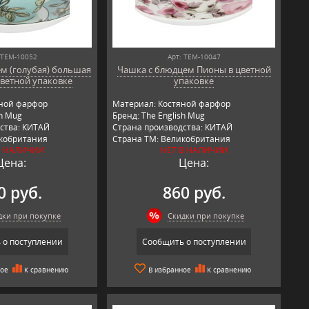
 TEM-10052
Арт: TEM-10047
м (голубая) большая
Чашка с блюдцем Пионы в цветной
цветной упаковке
упаковке
яной фарфор
Материал: Костяной фарфор
sh Mug
Бренд: The English Mug
ства: КИТАЙ
Страна производства: КИТАЙ
икобритания
Страна ТМ: Великобритания
В НАЛИЧИИ
НЕТ В НАЛИЧИИ
Цена:
Цена:
0 руб.
860 руб.
дки при покупке
Скидки при покупке
 о поступлении
Сообщить о поступлении
ное
К сравнению
В избранное
К сравнению