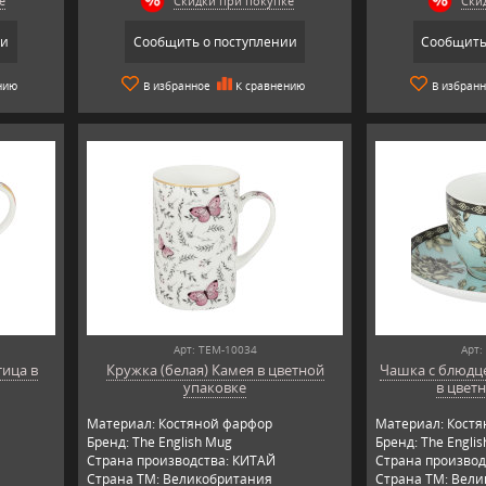
е
Скидки при покупке
Ски
ии
Сообщить о поступлении
Сообщить
нию
В избранное
К сравнению
В избран
Арт: TEM-10034
Арт:
ица в
Кружка (белая) Камея в цветной
Чашка с блюдце
упаковке
в цвет
Материал: Костяной фарфор
Материал: Кост
Бренд: The English Mug
Бренд: The Engli
Страна производства: КИТАЙ
Страна производ
Страна ТМ: Великобритания
Страна ТМ: Вел