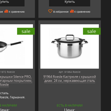
Купить
Купить
ное
К сравнению
В избранное
К сравнению
sale
sale
91972 Roesle
Арт: 91964 Roesle
крышки Silence PRO,
91964 Roesle Кастрюля с крышкой
ригарным покрытием,
диам. 24 см, нержавеющая сталь
Roesle
сталь.
oesle, Германия.
 В НАЛИЧИИ
ЕСТЬ В НАЛИЧИИ
Цена:
Цена: