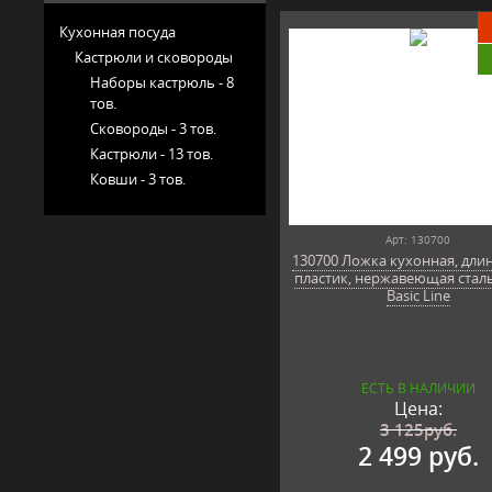
Кухонная посуда
Кастрюли и сковороды
Наборы кастрюль -
8
тов.
Сковороды -
3 тов.
Кастрюли -
13 тов.
Ковши -
3 тов.
Арт: 130700
130700 Ложка кухонная, длин
пластик, нержавеющая сталь
Basic Line
ЕСТЬ В НАЛИЧИИ
Цена:
3 125
руб.
2 499 руб.