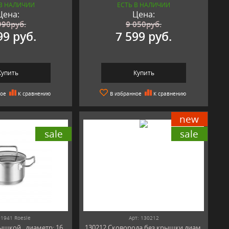
 В НАЛИЧИИ
ЕСТЬ В НАЛИЧИИ
Цена:
Цена:
990
руб.
9 050
руб.
99 руб.
7 599 руб.
Купить
Купить
ное
К сравнению
В избранное
К сравнению
new
sale
sale
91941 Roesle
Арт: 130212
ышкой , диаметр: 16
130212 Сковорода без крышки диам.