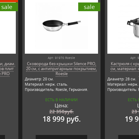
sale
sale
Арт: 91970 Roesle
Арт: 
и, диам.
Сковорода без крышки Silence PRO,
Кастрюля с кр
пов плит
20 см, с антипригарным покрытием,
см, материал:
e PRO
Roesle
Диаметр: 20 см.
Диаметр: 28 см.
Материал: нерж. сталь.
Материал: нерж. 
Производитель: Roesle, Германия.
Производитель: R
ЕСТЬ В НАЛИЧИИ
ЕСТЬ
Цена:
22 350
руб.
23
18 999 руб.
19 9