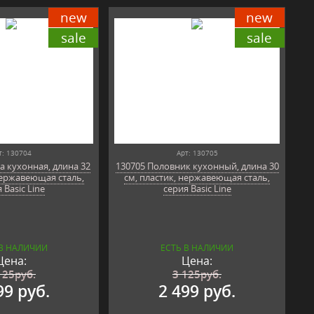
new
new
sale
sale
т: 130704
Арт: 130705
 кухонная, длина 32
130705 Половник кухонный, длина 30
нержавеющая сталь,
см, пластик, нержавеющая сталь,
 Basic Line
серия Basic Line
 В НАЛИЧИИ
ЕСТЬ В НАЛИЧИИ
Цена:
Цена:
125
руб.
3 125
руб.
99 руб.
2 499 руб.