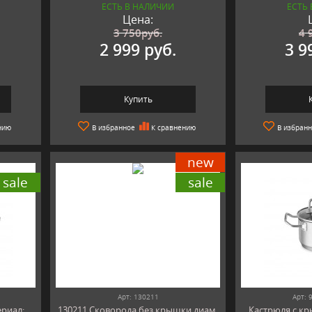
ЕСТЬ В НАЛИЧИИ
ЕСТЬ
Цена:
3 750
руб.
4 
2 999 руб.
3 9
Купить
нию
В избранное
К сравнению
В избран
new
sale
sale
Арт: 130211
Арт: 
ериал:
130211 Сковорода без крышки диам.
Кастрюля с кр