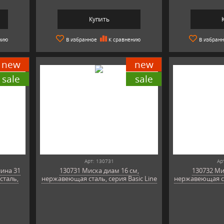
Купить
нию
В избранное
К сравнению
В избран
new
new
sale
sale
Арт: 130731
Ар
лина 31
130731 Миска диам 16 см,
130732 Ми
сталь,
нержавеющая сталь, серия Basic Line
нержавеющая ста