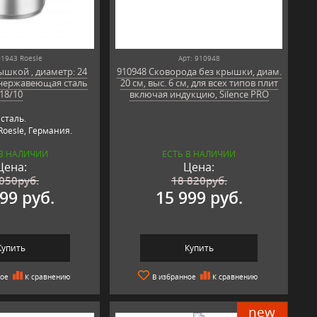
91943 Roesle
Арт: 910948
ышкой , диаметр: 24
910948 Сковорода без крышки, диам.
 нержавеющая сталь
20 см, выс. 6 см, для всех типов плит
18/10
включая индукцию, Silence PRO
сталь.
oesle, Германия.
 В НАЛИЧИИ
ЕСТЬ В НАЛИЧИИ
Цена:
Цена:
 050
руб.
18 820
руб.
99 руб.
15 999 руб.
Купить
Купить
ное
К сравнению
В избранное
К сравнению
new