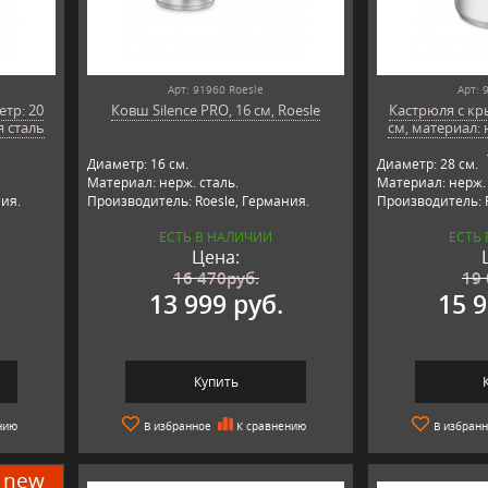
Арт: 91960 Roesle
Арт: 
тр: 20
Ковш Silence PRO, 16 см, Roesle
Кастрюля с кр
 сталь
см, материал:
Диаметр: 16 см.
Диаметр: 28 см.
Материал: нерж. сталь.
Материал: нерж. 
ия.
Производитель: Roesle, Германия.
Производитель: R
ЕСТЬ В НАЛИЧИИ
ЕСТЬ
Цена:
16 470
руб.
19
13 999 руб.
15 9
Купить
нию
В избранное
К сравнению
В избран
new