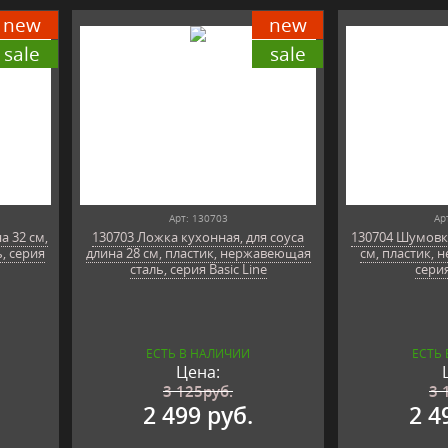
new
new
sale
sale
Арт: 130703
Ар
а 32 см,
130703 Ложка кухонная, для соуса
130704 Шумовка
, серия
длина 28 см, пластик, нержавеющая
см, пластик, 
сталь, серия Basic Line
серия
ЕСТЬ В НАЛИЧИИ
ЕСТЬ
Цена:
3 125
руб.
3 
2 499 руб.
2 4