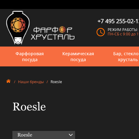
+7 495 255-02-1
РЕЖИМ РАБОТЫ:
ПН-СБ с 9:00 до 1
Фарфоровая
Керамическая
Бар, стекло
посуда
посуда
хрусталь
/
Наши бренды
/
Roesle
Roesle
Roesle