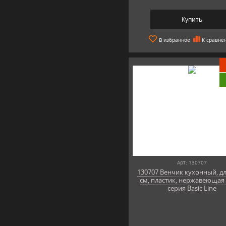
Купить
В избранное
К сравне
Арт: 130707
130707 Венчик кухонный, д
см, пластик, нержавеющая 
серия Basic Line