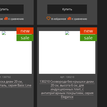
Купить
Купить
ное
К сравнению
В избранное
К сравнению
new
new
sale
sale
т: 130732
Арт: 130210
ска диам 20 см,
130210 Сковорода без крышки диам.
ль, серия Basic Line
20 см, высота 6 см, для
индукционных плит, с
антипригарным покрытием, серия
Elegance