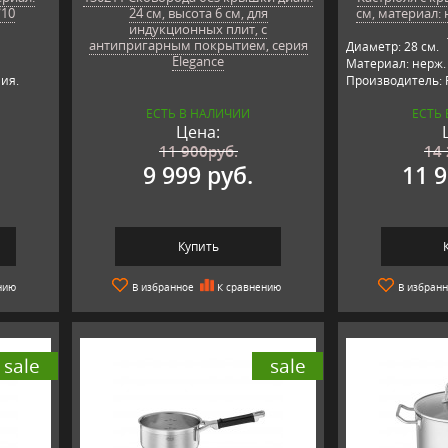
/10
24 см, высота 6 см, для
см, материал:
индукционных плит, с
антипригарным покрытием, серия
Диаметр: 28 см.
Elegance
Материал: нерж. 
ия.
Производитель: R
ЕСТЬ В НАЛИЧИИ
ЕСТЬ
Цена:
11 900
руб.
14
9 999 руб.
11 9
Купить
нию
В избранное
К сравнению
В избран
sale
sale