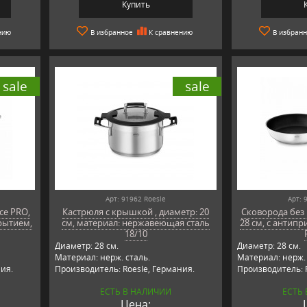
Купить
нию
В избранное
К сравнению
В избран
sale
sale
Арт: 91962 Roesle
Арт: 
ce PRO,
Кастрюля с крышкой , диаметр: 20
Сковорода без 
рытием,
см, материал: нержавеющая сталь
28 см, с антип
18/10
Диаметр: 28 см.
Диаметр: 28 см.
Материал: нерж. сталь.
Материал: нерж. 
ия.
Производитель: Roesle, Германия.
Производитель: R
ЕСТЬ В НАЛИЧИИ
ЕСТЬ
Цена: