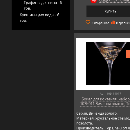
Скидки при покупк
Графины для вина -
6
тов.
Купить
Кувшины для воды -
6
тов.
В избранное
К сравне
Арт: 109-14017
Бокал для коктейля, набор
107K011 Виченца золото, To
Серия: Виченца золото.
Материал: хрустальное стекло,
позолота.
Производитель: Top Line (Топ Л