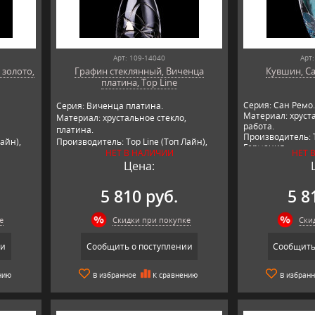
Арт: 109-14040
Арт:
 золото,
Графин стеклянный, Виченца
Кувшин, Са
платина, Top Line
Серия: Сан Ремо.
Серия: Виченца платина.
Материал: хруста
Материал: хрустальное стекло,
работа.
платина.
Производитель: T
айн),
Производитель: Top Line (Топ Лайн),
Германия.
НЕТ В НАЛИЧИИ
НЕТ 
Германия.
Цена:
5 810 руб.
5 8
е
Скидки при покупке
Ски
ии
Сообщить о поступлении
Сообщить
нию
В избранное
К сравнению
В избран