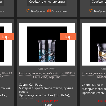
ии
Сообщить о поступлении
Сообщить
нию
В избранное
К сравнению
В избран
top
top
Арт: 109-14044
Арт:
, 104К13
Стопки для водки, набор 6 шт, 104К13
Стакан для виск
ine
Сан Ремо, Top Line
Милан
Серия: Сан Ремо.
Серия: Милано.
, ручная
Материал: хрустальное стекло, ручная
Материал: стекло
работа.
Производитель: T
айн),
Производитель: Top Line (Топ Лайн),
Германия.
НЕТ В НАЛИЧИИ
НЕТ 
Цена: