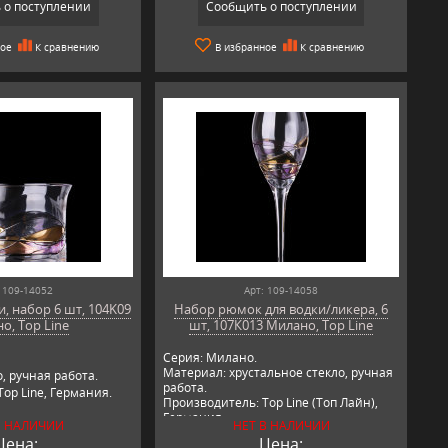
 о поступлении
Сообщить о поступлении
ное
К сравнению
В избранное
К сравнению
 109-14052
Арт: 109-14058
и, набор 6 шт, 104K09
Набор рюмок для водки/ликера, 6
о, Top Line
шт, 107К013 Милано, Top Line
Серия: Милано.
Материал: хрустальное стекло, ручная
, ручная работа.
работа.
op Line, Германия.
Производитель: Top Line (Топ Лайн),
Германия.
В НАЛИЧИИ
НЕТ В НАЛИЧИИ
Цена:
Цена: