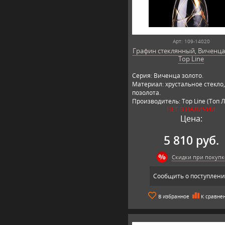
Арт: 109-14020
Графин стеклянный, Виченца
Top Line
Серия: Виченца золото.
Материал: хрустальное стекло,
позолота.
Производитель: Top Line (Топ Л
НЕТ В НАЛИЧИИ
Германия.
Цена:
5 810 руб.
Скидки при покупк
Сообщить о поступлен
В избранное
К сравне