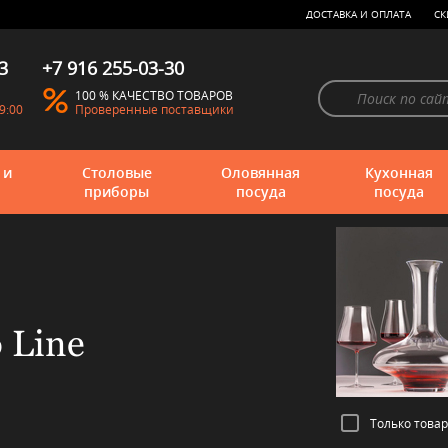
ДОСТАВКА И ОПЛАТА
СК
3
+7 916 255-03-30
100 % КАЧЕСТВО ТОВАРОВ
9:00
Проверенные поставщики
 и
Столовые
Оловянная
Кухонная
приборы
посуда
посуда
 Line
Только това