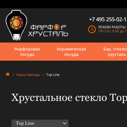
+7 495 255-02-1
РЕЖИМ РАБОТЫ:
ПН-СБ с 9:00 до 1
Фарфоровая
Керамическая
Бар, стекло
посуда
посуда
хрусталь
/
Наши бренды
/
Top Line
Хрустальное стекло Top
Top Line