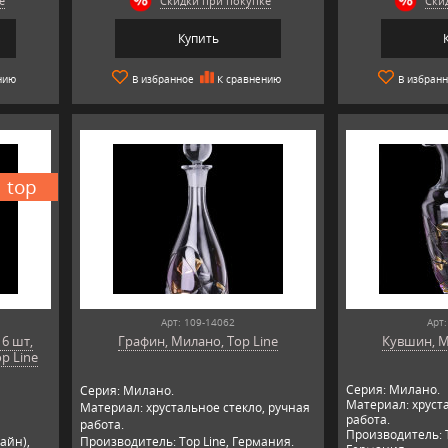
е
Скидки при покупке
Ски
Купить
нию
В избранное
К сравнению
В избран
top
Арт: 109-14062
Арт:
 6 шт,
Графин, Милано, Top Line
Кувшин, М
p Line
Серия: Милано.
Серия: Милано.
Материал: хруста
Материал: хрустальное стекло, ручная
работа.
работа.
Производитель: T
айн),
Производитель: Top Line, Германия.