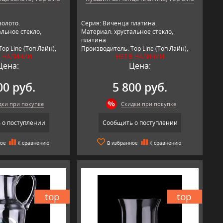
золото.
Серия: Виченца платина.
льное стекло,
Материал: хрустальное стекло,
платина.
op Line (Топ Лайн),
Производитель: Top Line (Топ Лайн),
В НАЛИЧИИ
НЕТ В НАЛИЧИИ
Германия.
Цена:
Цена:
00 руб.
5 800 руб.
дки при покупке
Скидки при покупке
 о поступлении
Сообщить о поступлении
ное
К сравнению
В избранное
К сравнению
top
top