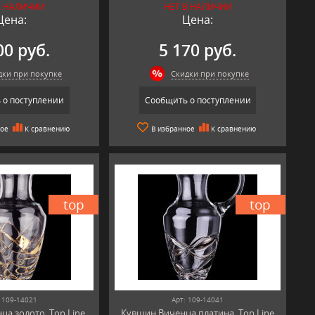
В НАЛИЧИИ
НЕТ В НАЛИЧИИ
Цена:
Цена:
00 руб.
5 170 руб.
дки при покупке
Скидки при покупке
 о поступлении
Сообщить о поступлении
ное
К сравнению
В избранное
К сравнению
top
top
 109-14021
Арт: 109-14041
а золото, Top Line
Кувшин Виченца платина, Top Line