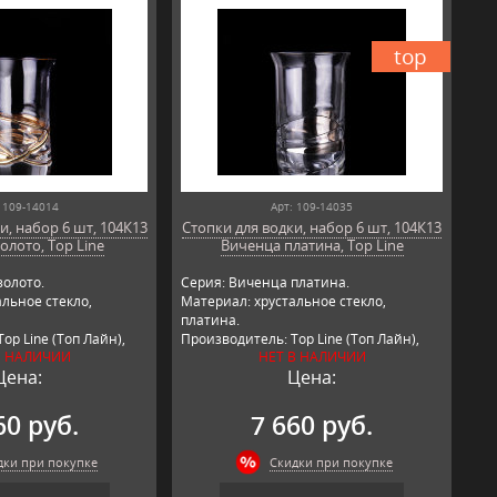
top
 109-14014
Арт: 109-14035
и, набор 6 шт, 104К13
Стопки для водки, набор 6 шт, 104К13
олото, Top Line
Виченца платина, Top Line
золото.
Серия: Виченца платина.
льное стекло,
Материал: хрустальное стекло,
платина.
op Line (Топ Лайн),
Производитель: Top Line (Топ Лайн),
В НАЛИЧИИ
НЕТ В НАЛИЧИИ
Германия.
Цена:
Цена:
60 руб.
7 660 руб.
дки при покупке
Скидки при покупке