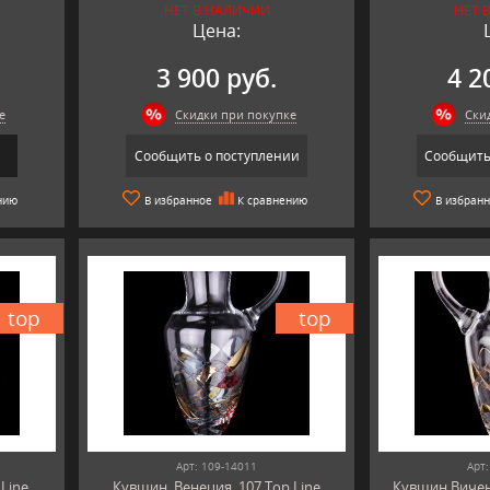
Германия.
НЕТ В НАЛИЧИИ
НЕТ 
Цена:
3 900 руб.
4 2
е
Скидки при покупке
Ски
Сообщить о поступлении
Сообщить
нию
В избранное
К сравнению
В избран
top
top
Арт: 109-14011
Арт:
 Line
Кувшин, Венеция, 107 Top Line
Кувшин Виченц