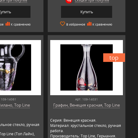
дки при покупке
Скидки при покупке
Купить
Купить
ное
К сравнению
В избранное
К сравнению
top
 109-14061
Арт: 109-14031
илано, Top Line
Графин, Венеция красная, Top Line
Серия: Венеция красная.
льное стекло, ручная
Материал: хрустальное стекло, ручная
работа.
op Line (Топ Лайн),
Производитель: Top Line, Германия.