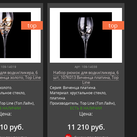
top
top
 109-14019
Арт: 109-14038
ля водки/ликера, 6
Набор рюмок для водки/ликера, 6
енца золото, Top Line
шт, 107К013 Виченца платина, Top
Line
золото.
Серия: Виченца платина.
льное стекло,
Материал: хрустальное стекло,
платина.
op Line (Топ Лайн),
Производитель: Top Line (Топ Лайн),
 В НАЛИЧИИ
ЕСТЬ В НАЛИЧИИ
Германия.
Цена:
Цена:
10 руб.
11 210 руб.