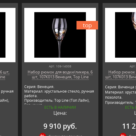
top
Арт: 109-14008
Арт:
6 шт,
Набор рюмок для водки/ликера, 6
Набор рюмок д
ine
шт, 107К013 Венеция, Top Line
шт, 107К013 Вич
Серия: Венеция.
Серия: Виченца 
, ручная
Материал: хрустальное стекло, ручная
Материал: хруста
работа.
позолота.
айн),
Производитель: Top Line (Топ Лайн),
Производитель: T
Германия.
ЕСТЬ В НАЛИЧИИ
ЕСТЬ
Германия.
Цена:
9 910 руб.
11 2