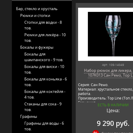
Бар, стекло и хрусталь
Рюмки и стопки
Стопки для водки -
8
тов.
Рюмки для ликёра -
10
тов.
Бокалы и фужеры
Бокалы для
шампанского -
9 тов.
Арт: 109-14049
Бокалы для виски -
10
Набор рюмок для ликера, 
тов.
107К013 Сан Ремо, Top L
Бокалы для коньяка -
6
тов.
Серия: Сан Ремо.
Материал: хрустальное стекло
Бокалы для коктейля -
работа.
4 тов.
Производитель: Top Line (Топ Л
Германия.
Стаканы для сока -
9
ЕСТЬ В НАЛИЧИИ
тов.
Цена:
Графины
9 290 руб.
Графины для воды -
6
тов.