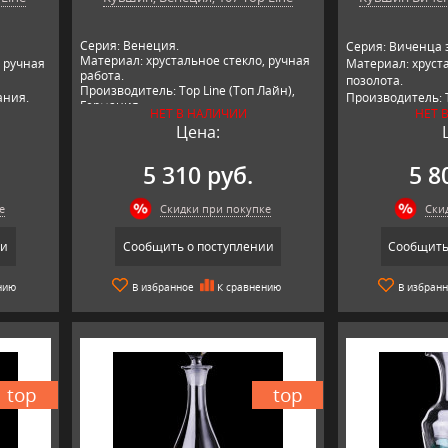
Серия: Венеция.
Серия: Виченца 
Материал: хрустальное стекло, ручная
, ручная
Материал: хруста
работа.
позолота.
Производитель: Top Line (Топ Лайн),
ания.
Производитель: T
Германия.
НЕТ В НАЛИЧИИ
НЕТ 
Германия.
Цена:
5 310 руб.
5 8
е
Скидки при покупке
Ски
ии
Сообщить о поступлении
Сообщить
нию
В избранное
К сравнению
В избран
top
top