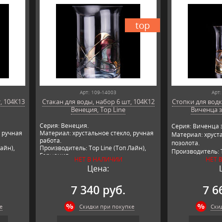
top
Арт: 109-14003
Арт:
, 104К13
Стакан для воды, набор 6 шт, 104K12
Стопки для водк
Венеция, Top Line
Виченца з
Серия: Венеция.
Серия: Виченца 
, ручная
Материал: хрустальное стекло, ручная
Материал: хруста
работа.
позолота.
айн),
Производитель: Top Line (Топ Лайн),
Производитель: T
Германия.
НЕТ В НАЛИЧИИ
НЕТ 
Германия.
Цена:
7 340 руб.
7 6
е
Скидки при покупке
Ски