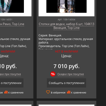
 109-14051
Арт: 109-14004
н Ремо, Top Line
Стопки для водки, набор 6 шт, 104К13
Венеция, Top Line
Серия: Венеция.
льное стекло, ручная
Материал: хрустальное стекло, ручная
работа.
op Line (Топ Лайн),
Производитель: Top Line (Топ Лайн),
Германия.
В НАЛИЧИИ
НЕТ В НАЛИЧИИ
Цена:
Цена:
10 руб.
7 010 руб.
дки при покупке
Скидки при покупке
 о поступлении
Сообщить о поступлении
ное
К сравнению
В избранное
К сравнению