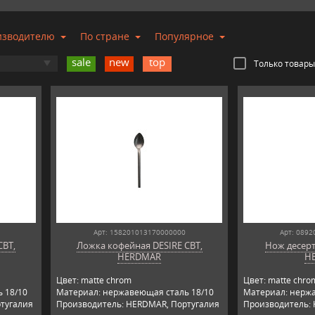
изводителю
По стране
Популярное
sale
new
top
Только товары
Арт: 158201013170000000
Арт: 089
CBT,
Ложка кофейная DESIRE CBT,
Нож десер
HERDMAR
H
Цвет: matte chrom
Цвет: matte chro
 18/10
Материал: нержавеющая сталь 18/10
Материал: нержа
тугалия
Производитель: HERDMAR, Португалия
Производитель: