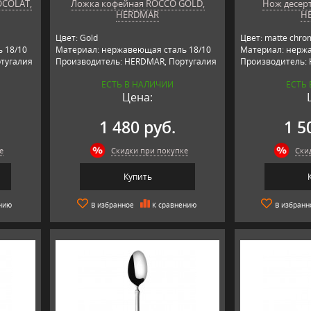
OCOLAT,
Ложка кофейная ROCCO GOLD,
Нож десерт
HERDMAR
H
Цвет: Gold
Цвет: matte chro
 18/10
Материал: нержавеющая сталь 18/10
Материал: нержа
тугалия
Производитель: HERDMAR, Португалия
Производитель:
ЕСТЬ В НАЛИЧИИ
ЕСТЬ
Цена:
1 480 руб.
1 5
е
Скидки при покупке
Ски
Купить
нию
В избранное
К сравнению
В избранн