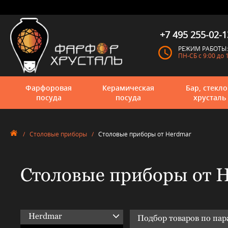
+7 495 255-02-1
РЕЖИМ РАБОТЫ:
ПН-СБ с 9:00 до 
Фарфоровая
Керамическая
Бар, стекло
посуда
посуда
хрусталь
/
Столовые приборы
/
Столовые приборы от Herdmar
Столовые приборы от 
Herdmar
Подбор товаров по па