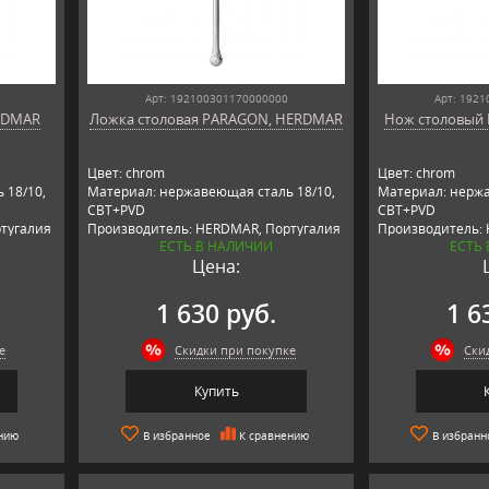
Арт: 192100301170000000
Арт: 192
RDMAR
Ложка столовая PARAGON, HERDMAR
Нож столовый
Цвет: chrom
Цвет: chrom
 18/10,
Материал: нержавеющая сталь 18/10,
Материал: нержа
CBT+PVD
CBT+PVD
тугалия
Производитель: HERDMAR, Португалия
Производитель:
ЕСТЬ В НАЛИЧИИ
ЕСТЬ
Цена:
1 630 руб.
1 6
е
Скидки при покупке
Ски
Купить
нию
В избранное
К сравнению
В избранн