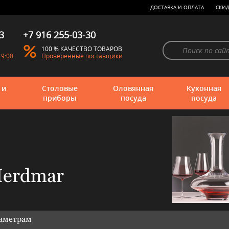
ДОСТАВКА И ОПЛАТА
СКИД
3
+7 916 255-03-30
100 % КАЧЕСТВО ТОВАРОВ
19:00
Проверенные поставщики
 и
Столовые
Оловянная
Кухонная
приборы
посуда
посуда
Herdmar
раметрам