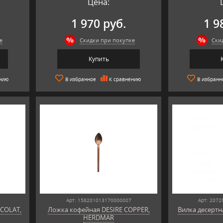
Цена:
1 970 руб.
1 9
е
Скидки при покупке
Ски
Купить
нию
В избранное
К сравнению
В избранн
Арт: 158201013170000007
Арт: 207
COLAT,
Ложка кофейная DESIRE COPPER,
Вилка десерт
HERDMAR