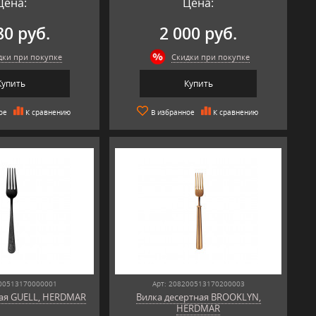
Цена:
Цена:
80 руб.
2 000 руб.
дки при покупке
Скидки при покупке
Купить
Купить
ое
К сравнению
В избранное
К сравнению
200513170000001
Арт: 208200513170200003
ная GUELL, HERDMAR
Вилка десертная BROOKLYN,
HERDMAR