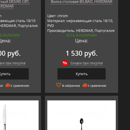
ный DESIRE CBT,
Вилка столовая BILBAO, HERDMAR
ERDMAR
m
Цвет: chrom
веющая сталь 18/10
Материал: нержавеющая сталь 18/10,
 HERDMAR, Португалия
PVD
Производитель: HERDMAR, Португалия
 В НАЛИЧИИ
ЕСТЬ В НАЛИЧИИ
Цена:
Цена:
00 руб.
1 530 руб.
дки при покупке
Скидки при покупке
Купить
Купить
ое
К сравнению
В избранное
К сравнению