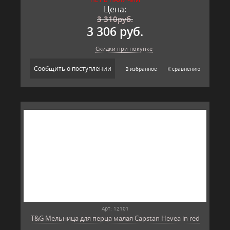
Производитель: T&G, Великобритания
Цена:
3 310
руб.
3 306 руб.
Скидки при покупке
Сообщить о поступлении
В избранное
К сравнению
Арт: 12101
T&G Мельница для перца малая Capstan Hevea in red