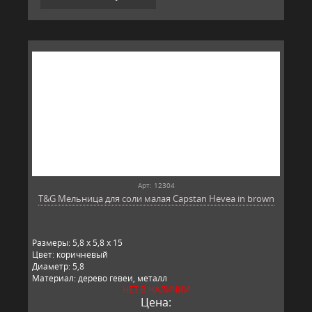
Арт: 12304
T&G Мельница для соли малая Capstan Hevea in brown
Размеры: 5,8 x 5,8 x 15
Цвет: коричневый
Диаметр: 5,8
Материал: дерево гевеи, металл
НЕТ В НАЛИЧИИ
Производитель: T&G, Великобритания
Цена: