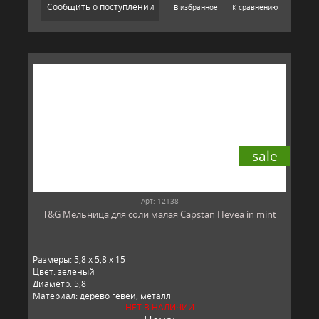
Сообщить о поступлении
В избранное
К сравнению
sale
Арт: 12138
T&G Мельница для соли малая Capstan Hevea in mint
Размеры: 5,8 x 5,8 x 15
Цвет: зеленый
Диаметр: 5,8
Материал: дерево гевеи, металл
НЕТ В НАЛИЧИИ
Производитель: T&G, Великобритания