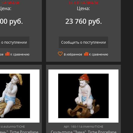
В НАЛИЧИИ
НЕТ В НАЛИЧИИ
Цена:
Цена:
00 руб.
23 760 руб.
 о поступлении
Сообщить о поступлении
ное
К сравнению
В избранное
К сравнению
14-autunno/TICHE
Арт: 160-114-inverno/TICHE
нь", Tiche Porcellane
Скульптура "Зима", Tiche Porcellane