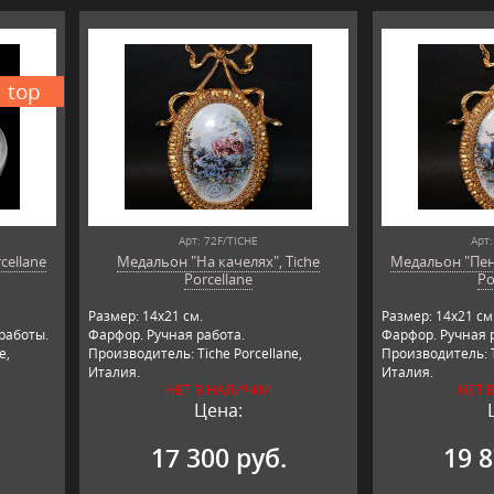
top
Арт: 72F/TICHE
Арт:
cellane
Медальон "На качелях", Tiche
Медальон "Пени
Porcellane
Po
Размер: 14х21 см.
Размер: 14х21 см
работы.
Фарфор. Ручная работа.
Фарфор. Ручная 
e,
Производитель: Tiche Porcellane,
Производитель: T
Италия.
Италия.
НЕТ В НАЛИЧИИ
НЕТ 
Цена:
17 300 руб.
19 8