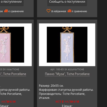
 о поступлении
Сообщить о поступлении
ное
К сравнению
В избранное
К сравнению
65 DX rosa/TICHE
Арт: 160-65 SX azzurro/TICHE
, Tiche Porcellane
Панно "Муза", Tiche Porcellane
.
Размер: 20х55 см.
уэтка ручной работы.
Фарфоровая статуэтка ручной работы.
iche Porcellane,
Производитель: Tiche Porcellane,
Италия.
В НАЛИЧИИ
НЕТ В НАЛИЧИИ
Цена:
Цена: