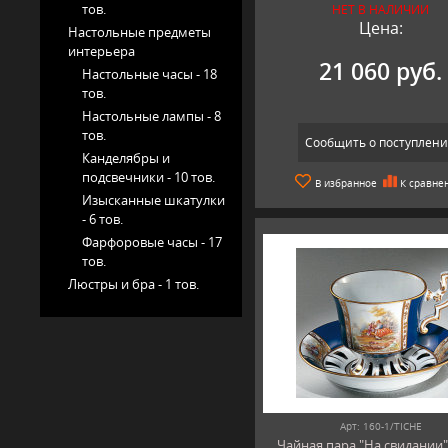
тов.
НЕТ В НАЛИЧИИ
Цена:
Настольные предметы
интерьера
21 060 руб.
Настольные часы -
18
тов.
Настольные лампы -
8
тов.
Сообщить о поступлен
Канделябры и
подсвечники -
10 тов.
В избранное
К сравне
Изысканные шкатулки
-
6 тов.
Фарфоровые часы -
17
тов.
Люстры и бра -
1 тов.
Арт: 160-1/TICHE
Чайная пара "На свидании",