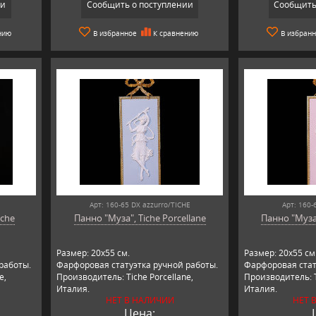
ии
Сообщить о поступлении
Сообщить
нию
В избранное
К сравнению
В избран
Арт: 160-65 DX azzurro/TICHE
Арт: 160-
iche
Панно "Муза", Tiche Porcellane
Панно "Муза"
Размер: 20х55 см.
Размер: 20х55 см
работы.
Фарфоровая статуэтка ручной работы.
Фарфоровая стат
e,
Производитель: Tiche Porcellane,
Производитель: T
Италия.
Италия.
НЕТ В НАЛИЧИИ
НЕТ 
Цена: