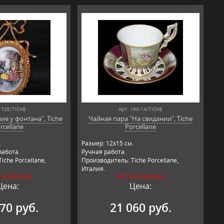
 72E/TICHE
Арт: 160-1A/TICHE
е у фонтана", Tiche
Чайная пара "На свидании", Tiche
rcellane
Porcellane
.
Размер: 12х15 см.
работа.
Ручная работа.
iche Porcellane,
Производитель: Tiche Porcellane,
Италия.
В НАЛИЧИИ
НЕТ В НАЛИЧИИ
Цена:
Цена:
70 руб.
21 060 руб.