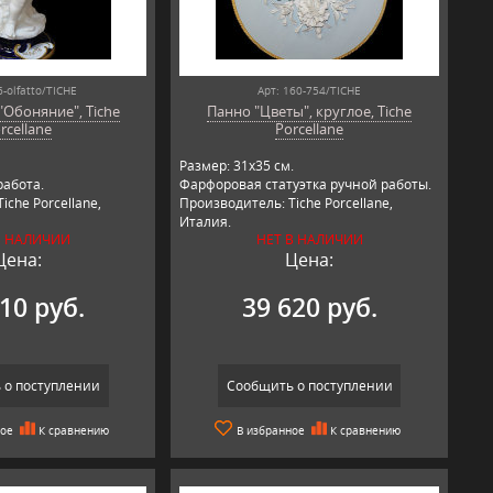
6-olfatto/TICHE
Арт: 160-754/TICHE
"Обоняние", Tiche
Панно "Цветы", круглое, Tiche
rcellane
Porcellane
Размер: 31х35 см.
работа.
Фарфоровая статуэтка ручной работы.
iche Porcellane,
Производитель: Tiche Porcellane,
Италия.
В НАЛИЧИИ
НЕТ В НАЛИЧИИ
Цена:
Цена:
10 руб.
39 620 руб.
 о поступлении
Сообщить о поступлении
ное
К сравнению
В избранное
К сравнению