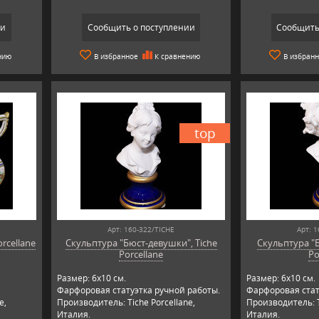
ии
Сообщить о поступлении
Сообщить
нию
В избранное
К сравнению
В избран
top
Арт: 160-322/TICHE
Арт: 1
rcellane
Скульптура "Бюст-девушки", Tiche
Скульптура "
Porcellane
Po
Размер: 6х10 см.
Размер: 6х10 см.
Фарфоровая статуэтка ручной работы.
Фарфоровая стат
e,
Производитель: Tiche Porcellane,
Производитель: T
Италия.
Италия.