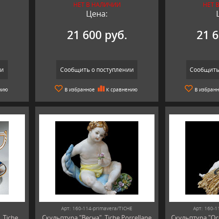
НЕТ В НАЛИЧИИ
НЕТ 
Цена:
21 600 руб.
21 6
ии
Сообщить о поступлении
Сообщить
нию
В избранное
К сравнению
В избран
Арт: 160-114-primavera/TICHE
Арт: 160-1
 Tiche
Скульптура "Весна", Tiche Porcellane
Скульптура "Осе