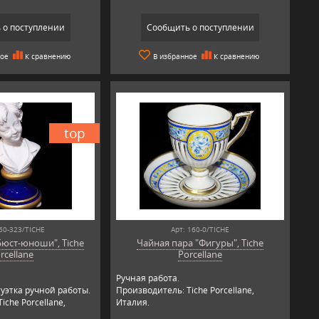
 о поступлении
Сообщить о поступлении
ное
К сравнению
В избранное
К сравнению
top
60-323/TICHE
Арт: 160-0/TICHE
Бюст-юноши", Tiche
Чайная пара "Фигуры", Tiche
rcellane
Porcellane
Ручная работа.
уэтка ручной работы.
Производитель: Tiche Porcellane,
iche Porcellane,
Италия.