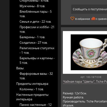
Спортсмены -
4 тов.
Мужчины -
8 тов.
Сообщить о поступлен
Влюблённые пары -
5
тов.
В избранное
К сравне
Семья и дети -
22 тов.
Профессии и хобби -
21
тов.
Балерины -
1 тов.
Солдатики -
27 тов.
Религиозные статуэтки
-
1 тов.
Барельефы и картины -
5 тов.
Вазы
Фарфоровые вазы -
32
Арт: 160-1B/TICHE
тов.
Чайная пара "Цветы", Tiche Po
Предметы интерьера
Колонны -
1 тов.
Размер: 12х15см.
Настенные предметы
Ручная работа.
интерьера
Производитель: Tiche Porcellan
Панно настенные -
12
Италия.