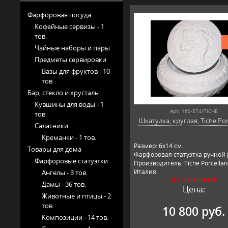
Фарфоровая посуда
Кофейные сервизы -
1
тов.
Чайные наборы и пары
Предметы сервировки
Вазы для фруктов -
10
тов.
Бар, стекло и хрусталь
Кувшины для воды -
1
Арт: 160-574/TICHE
тов.
Шкатулка, круглая, Tiche Por
Салатники
Креманки -
1 тов.
Размер: 6х14 см.
Товары для дома
Фарфоровая статуэтка ручной 
Фарфоровые статуэтки
Производитель: Tiche Porcellan
Италия.
Ангелы -
3 тов.
НЕТ В НАЛИЧИИ
Дамы -
36 тов.
Цена:
Животные и птицы -
2
тов.
10 800 руб.
Композиции -
14 тов.