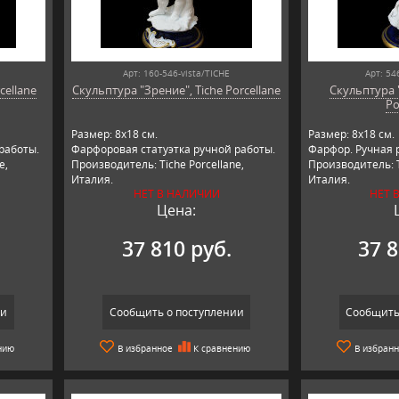
Арт: 160-546-vista/TICHE
Арт: 54
cellane
Скульптура "Зрение", Tiche Porcellane
Скульптура 
Po
Размер: 8х18 см.
Размер: 8х18 см.
работы.
Фарфоровая статуэтка ручной работы.
Фарфор. Ручная 
e,
Производитель: Tiche Porcellane,
Производитель: T
Италия.
Италия.
НЕТ В НАЛИЧИИ
НЕТ 
Цена:
37 810 руб.
37 8
ии
Сообщить о поступлении
Сообщить
нию
В избранное
К сравнению
В избран