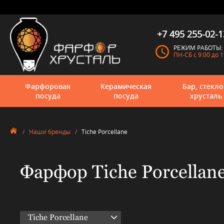
+7 495 255-02-1
РЕЖИМ РАБОТЫ:
ПН-СБ с 9:00 до 1
Фарфоровая
Керамическая
Бар, стекло
посуда
посуда
хрусталь
/
Наши бренды
/
Tiche Porcellane
Фарфор Tiche Porcellan
Tiche Porcellane