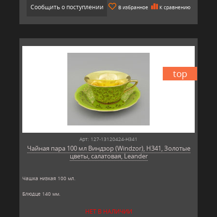
Сообщить о поступлении
В избранное
К сравнению
top
Арт: 127-13120424-H341
Чайная пара 100 мл Виндзор (Windzor), H341, Золотые
цветы, салатовая, Leander
Чашка низкая 100 мл.
Блюдце 140 мм.
Материал: твёрдый фарфор, позолота
НЕТ В НАЛИЧИИ