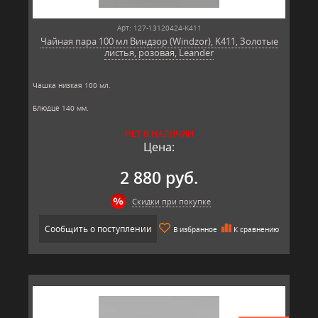
Арт: 127-13120424-K411
Чайная пара 100 мл Виндзор (Windzor), K411, Золотые
листья, розовая, Leander
Чашка низкая 100 мл.
Блюдце 140 мм.
Материал: твёрдый фарфор, позолота
НЕТ В НАЛИЧИИ
Производитель: Leander, Чехия.
Цена:
2 880 руб.
Скидки при покупке
Сообщить о поступлении
В избранное
К сравнению