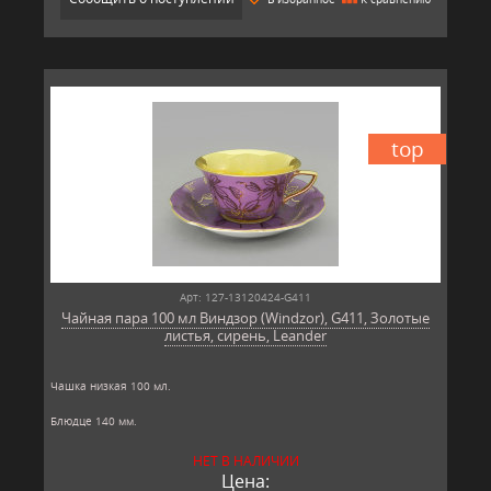
top
Арт: 127-13120424-G411
Чайная пара 100 мл Виндзор (Windzor), G411, Золотые
листья, сирень, Leander
Чашка низкая 100 мл.
Блюдце 140 мм.
Материал: твёрдый фарфор, позолота
НЕТ В НАЛИЧИИ
Производитель: Leander, Чехия.
Цена: