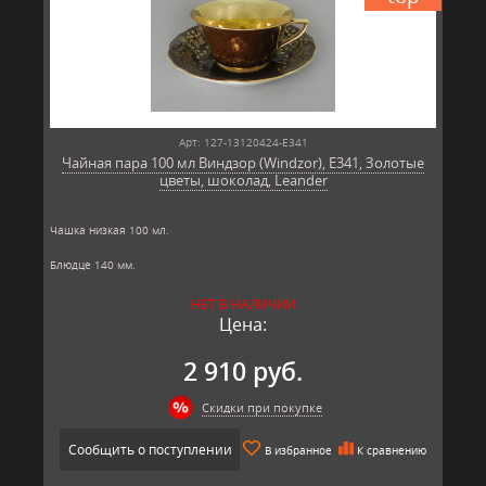
Арт: 127-13120424-E341
Чайная пара 100 мл Виндзор (Windzor), E341, Золотые
цветы, шоколад, Leander
Чашка низкая 100 мл.
Блюдце 140 мм.
Материал: твёрдый фарфор, позолота
НЕТ В НАЛИЧИИ
Производитель: Leander, Чехия.
Цена:
2 910 руб.
Скидки при покупке
Сообщить о поступлении
В избранное
К сравнению