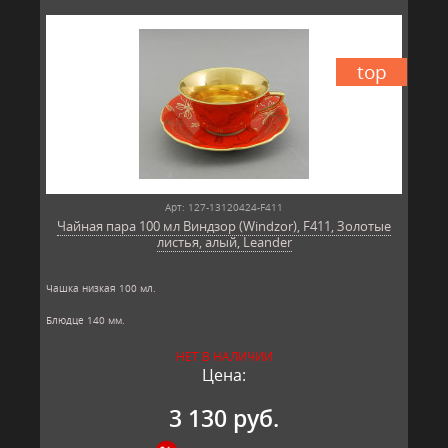
top
Арт: 127-13120424-F411
Чайная пара 100 мл Виндзор (Windzor), F411, Золотые
листья, алый, Leander
Чашка низкая 100 мл.
Блюдце 140 мм.
Материал: твёрдый фарфор, позолота
НЕТ В НАЛИЧИИ
Производитель: Leander, Чехия.
Цена:
3 130 руб.