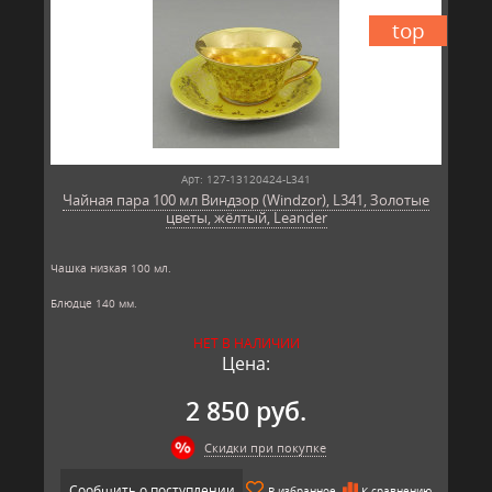
top
Арт: 127-13120424-L341
Чайная пара 100 мл Виндзор (Windzor), L341, Золотые
цветы, жёлтый, Leander
Чашка низкая 100 мл.
Блюдце 140 мм.
Материал: твёрдый фарфор, позолота
НЕТ В НАЛИЧИИ
Производитель: Leander, Чехия.
Цена:
2 850 руб.
Скидки при покупке
Сообщить о поступлении
В избранное
К сравнению