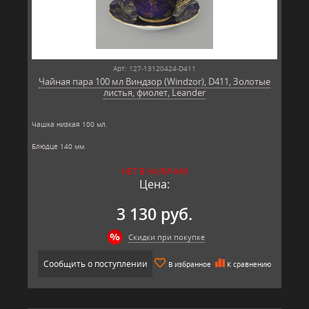
Арт: 127-13120424-D411
Чайная пара 100 мл Виндзор (Windzor), D411, Золотые
листья, фиолет, Leander
Чашка низкая 100 мл.
Блюдце 140 мм.
Материал: твёрдый фарфор, позолота
НЕТ В НАЛИЧИИ
Производитель: Leander, Чехия.
Цена:
3 130 руб.
Скидки при покупке
Сообщить о поступлении
В избранное
К сравнению