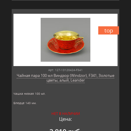
top
Арт: 127-13120424-F341
Чайная пара 100 мл Виндзор (Windzor), F341, Золотые
цветы, алый, Leander
Чашка низкая 100 мл.
Блюдце 140 мм.
Материал: твёрдый фарфор, позолота
НЕТ В НАЛИЧИИ
Производитель: Leander, Чехия.
Цена: