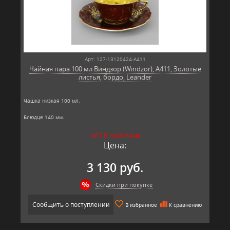
Арт: 127-13120424-A411
Чайная пара 100 мл Виндзор (Windzor), A411, Золотые
листья, бордо, Leander
Чашка низкая 100 мл.
Блюдце 140 мм.
Материал: твёрдый фарфор, позолота
НЕТ В НАЛИЧИИ
Производитель: Leander, Чехия.
Цена:
3 130 руб.
Скидки при покупке
Сообщить о поступлении
В избранное
К сравнению