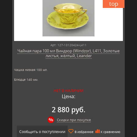
top
Арт: 127-13120424-L411
Чайная пара 100 мл Виндзор (Windzor), L411, Золотые
листья, жёлтый, Leander
Чашка низкая 100 мл.
Блюдце 140 мм.
Материал: твёрдый фарфор, позолота
НЕТ В НАЛИЧИИ
Производитель: Leander, Чехия.
Цена:
2 880 руб.
Скидки при покупке
Сообщить о поступлении
В избранное
К сравнению