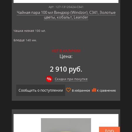
Арт: 127-13120424-C341
Чайная пара 100 мл Виндзор (Windzor), C341, Золотые
цветы, кобальт, Leander
Чашка низкая 100 мл.
Блюдце 140 мм.
Материал: твёрдый фарфор, позолота
НЕТ В НАЛИЧИИ
Производитель: Leander, Чехия.
Цена:
2 910 руб.
Скидки при покупке
Сообщить о поступлении
В избранное
К сравнению
top