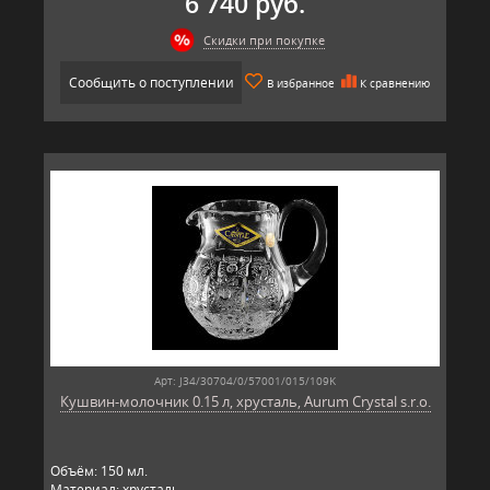
6 740 руб.
Скидки при покупке
Сообщить о поступлении
В избранное
К сравнению
Арт: J34/30704/0/57001/015/109K
Кушвин-молочник 0.15 л, хрусталь, Aurum Crystal s.r.o.
Объём: 150 мл.
Материал: хрусталь.