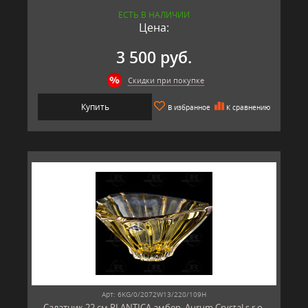
ЕСТЬ В НАЛИЧИИ
Цена:
3 500 руб.
Скидки при покупке
Купить
В избранное
К сравнению
Арт: 6KG/0/2072W13/220/109H
Салатник 22 см PLANTICA амбер, Aurum Crystal s.r.o.