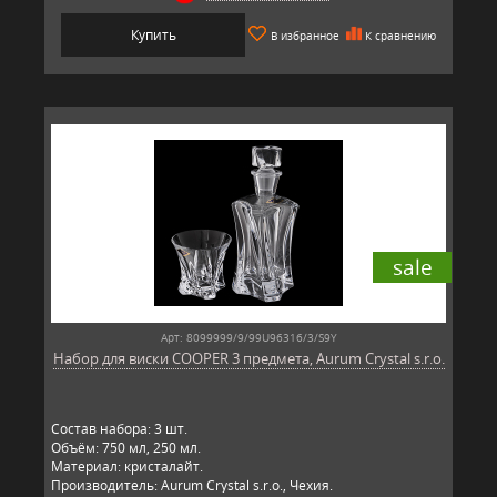
Купить
В избранное
К сравнению
sale
Арт: 8099999/9/99U96316/3/S9Y
Набор для виски COOPER 3 предмета, Aurum Crystal s.r.o.
Состав набора: 3 шт.
Объём: 750 мл, 250 мл.
Материал: кристалайт.
Производитель: Aurum Crystal s.r.o., Чехия.