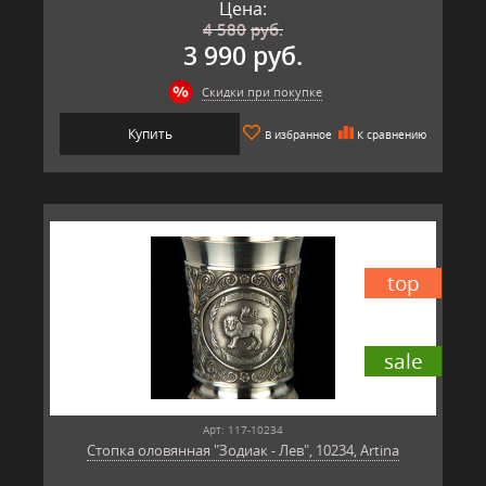
Цена:
4 580
руб.
3 990 руб.
Скидки при покупке
Купить
В избранное
К сравнению
top
sale
Арт: 117-10234
Стопка оловянная "Зодиак - Лев", 10234, Artina