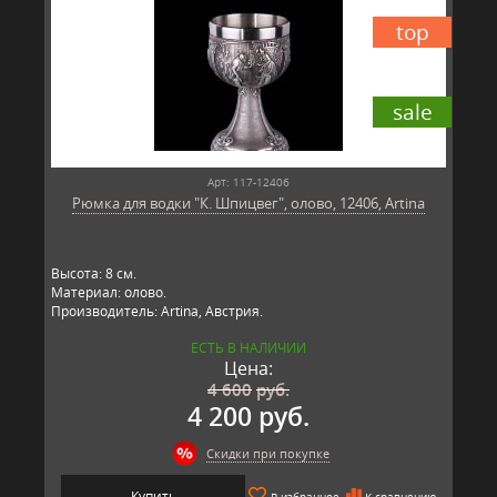
top
sale
Арт: 117-12406
Рюмка для водки "К. Шпицвег", олово, 12406, Artina
Высота: 8 см.
Материал: олово.
Производитель: Artina, Австрия.
ЕСТЬ В НАЛИЧИИ
Цена:
4 600
руб.
4 200 руб.
Скидки при покупке
Купить
В избранное
К сравнению