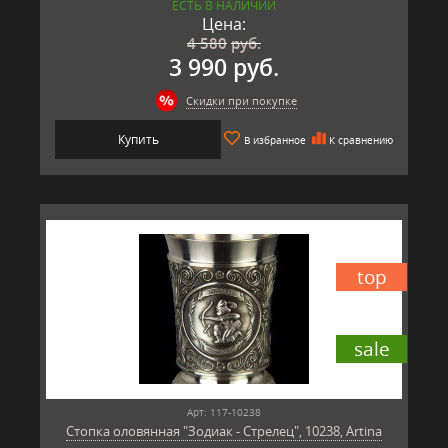
ЕСТЬ В НАЛИЧИИ
Цена:
4 580
руб.
3 990 руб.
Скидки при покупке
Купить
В избранное
К сравнению
top
sale
Арт: 117-10238
Стопка оловянная "Зодиак - Стрелец", 10238, Artina