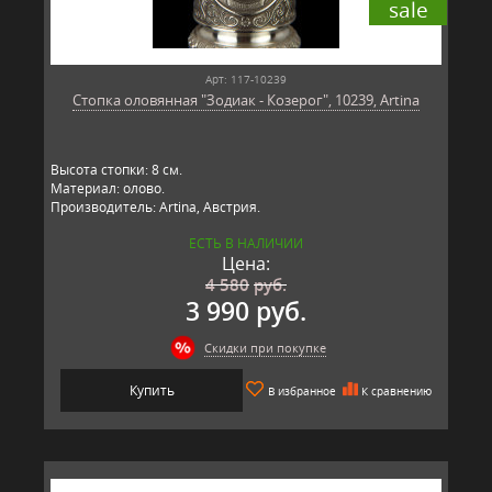
sale
Арт: 117-10239
Стопка оловянная "Зодиак - Козерог", 10239, Artina
Высота стопки: 8 см.
Материал: олово.
Производитель: Artina, Австрия.
ЕСТЬ В НАЛИЧИИ
Цена:
4 580
руб.
3 990 руб.
Скидки при покупке
Купить
В избранное
К сравнению