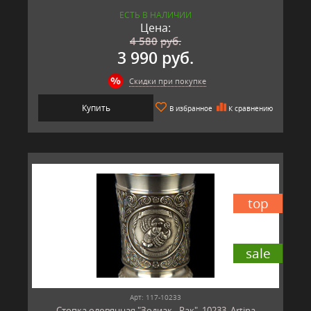
ЕСТЬ В НАЛИЧИИ
Цена:
4 580
руб.
3 990 руб.
Скидки при покупке
Купить
В избранное
К сравнению
top
sale
Арт: 117-10233
Стопка оловянная "Зодиак - Рак", 10233, Artina