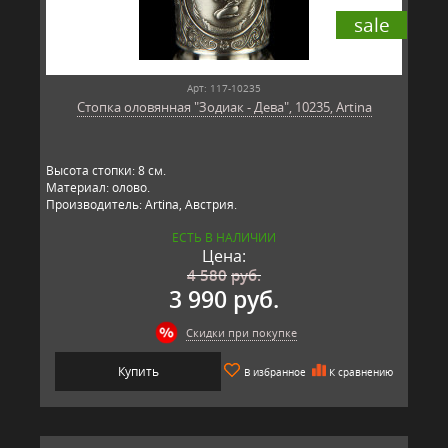
sale
Арт: 117-10235
Стопка оловянная "Зодиак - Дева", 10235, Artina
Высота стопки: 8 см.
Материал: олово.
Производитель: Artina, Австрия.
ЕСТЬ В НАЛИЧИИ
Цена:
4 580
руб.
3 990 руб.
Скидки при покупке
Купить
В избранное
К сравнению