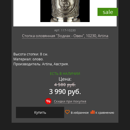
sale
Арт: 117-10230
Стопка оловянная "Зодиак - Овен", 10230, Artina
Высота стопки: 8 см.
Материал: олово.
Производитель: Artina, Австрия.
ЕСТЬ В НАЛИЧИИ
Цена:
4 580
руб.
3 990 руб.
Скидки при покупке
Купить
В избранное
К сравнению