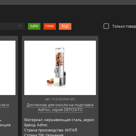
sale
new
top
Только това
Арт: 010.022500.001
сла и
Диспенсер для мюсли на подставке
AdHoc, серия DEPOSITO
ь.
Материал: нержавеющая сталь, акрил
анция.
Бренд: Adhoc
Страна производства: КИТАЙ
Страна ТМ: Германия