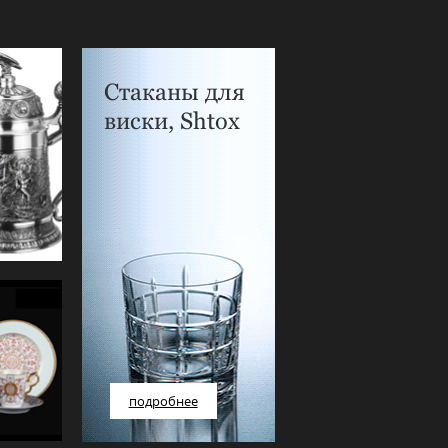
Стаканы для
виски, Shtox
подробнее