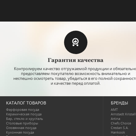
Гарантия качества
Контролируем качество отгружаемой продукции и обязательн
предоставляем покупателю возможность внимательно и
неспешно осмотреть товар, убедиться в его полной сохранност
и качестве перед оплатой.
КАТАЛОГ ТОВАРОВ
БРЕНДЫ
Фарфоровая посуда
AMT
Керамическая посуда
Arnstadt Kristall
Бар, стекло и хрусталь
Artina
Столовые приборы
Chefs Choice
Оловянная посуда
Credan S.A.
Кухонная посуда
Hankook