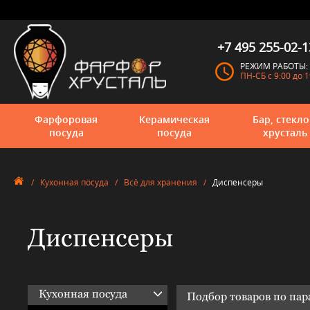
+7 495 255-02-1
РЕЖИМ РАБОТЫ:
ПН-СБ с 9:00 до 1
Фарфоровая
Керамическая
Бар, стекло
посуда
посуда
хрусталь
/
Кухонная посуда
/
Всё для хранения
/
Диспенсеры
Диспенсеры
Кухонная посуда
Подбор товаров по па