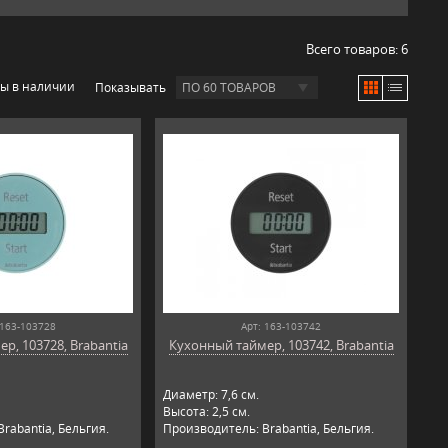
Всего товаров:
6
ры в наличии
Показывать
ПО 60 ТОВАРОВ
 163-103728
Арт: 163-103742
р, 103728, Brabantia
Кухонный таймер, 103742, Brabantia
Диаметр: 7,6 см.
Высота: 2,5 см.
rabantia, Бельгия.
Производитель: Brabantia, Бельгия.