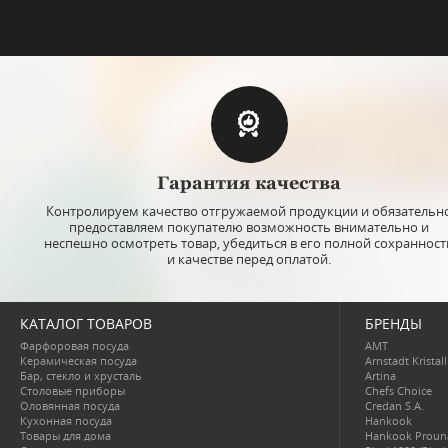
Гарантия качества
Контролируем качество отгружаемой продукции и обязательн
предоставляем покупателю возможность внимательно и
неспешно осмотреть товар, убедиться в его полной сохранност
и качестве перед оплатой.
КАТАЛОГ ТОВАРОВ
БРЕНДЫ
Фарфоровая посуда
AMT
Керамическая посуда
Arnstadt Kristall
Бар, стекло и хрусталь
Artina
Столовые приборы
Chefs Choice
Оловянная посуда
Credan S.A.
Кухонная посуда
Hankook
Товары для дома
Hankook Proun