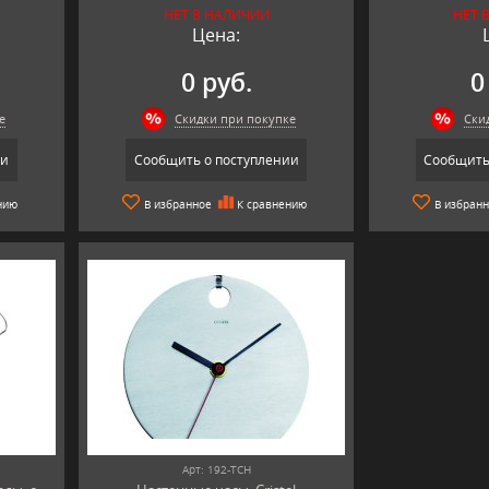
НЕТ В НАЛИЧИИ
НЕТ 
Цена:
0 руб.
0
е
Скидки при покупке
Ски
ии
Сообщить о поступлении
Сообщить
нию
В избранное
К сравнению
В избран
Арт: 192-TCH