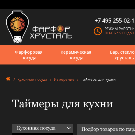
+7 495 255-02-1
РЕЖИМ РАБОТЫ:
ПН-СБ с 9:00 до 1
Фарфоровая
Керамическая
Бар, стекло
посуда
посуда
хрусталь
/
Кухонная посуда
/
Измерение
/
Таймеры для кухни
Таймеры для кухни
Кухонная посуда
Подбор товаров по па