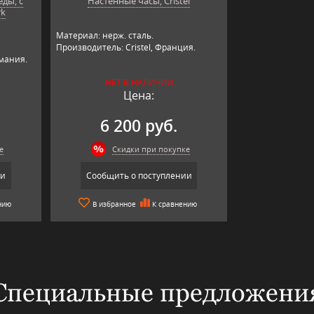
ды, с
Настенные часы, Cristel
rk
Материал: нерж. сталь.
Производитель: Cristel, Франция.
ания.​​
НЕТ В НАЛИЧИИ
Цена:
6 200 руб.
е
Скидки при покупке
ии
Сообщить о поступлении
нию
В избранное
К сравнению
Специальные предложени