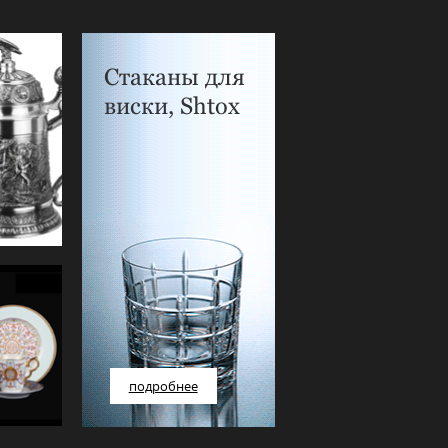
Стаканы для
виски, Shtox
подробнее