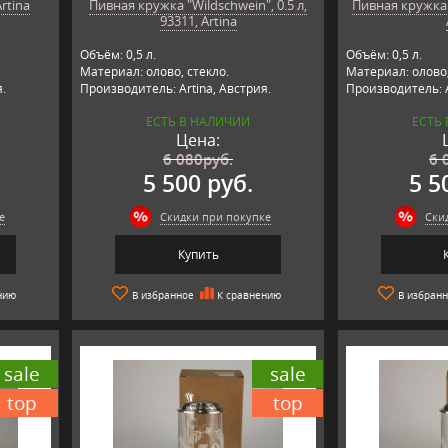
rtina
Пивная кружка "Wildschwein", 0.5 л,
Пивная кружка "
93311, Artina
Объём: 0,5 л.
Объём: 0,5 л.
Материал: олово, стекло.
Материал: олово,
я.
Производитель: Artina, Австрия.
Производитель: A
ЕСТЬ В НАЛИЧИИ
ЕСТЬ
Цена:
6 080
руб.
6 
5 500 руб.
5 5
е
Скидки при покупке
Ски
Купить
нию
В избранное
К сравнению
В избран
sale
sale
top
top