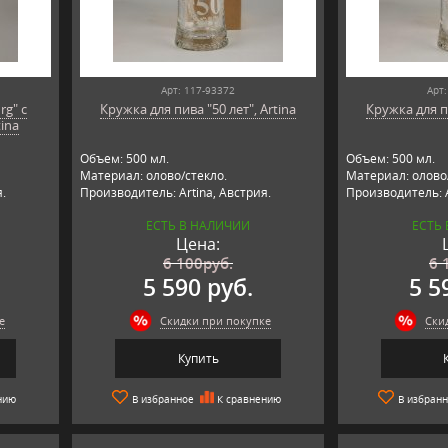
Арт: 117-93372
Арт:
rg" с
Кружка для пива "50 лет", Artina
Кружка для пи
tina
Объем: 500 мл.
Объем: 500 мл.
Материал: олово/стекло.
Материал: олово/
.
Производитель: Artina, Австрия.
Производитель: A
ЕСТЬ В НАЛИЧИИ
ЕСТЬ
Цена:
6 100
руб.
6 
5 590 руб.
5 5
е
Скидки при покупке
Ски
Купить
нию
В избранное
К сравнению
В избран