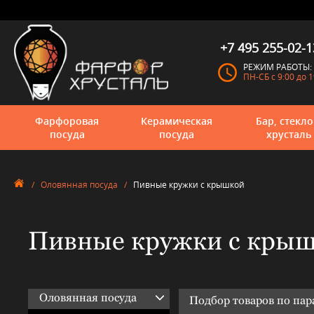
+7 495 255-02-1
РЕЖИМ РАБОТЫ:
ПН-СБ с 9:00 до 1
Фарфоровая
Керамическая
Бар, стекло
посуда
посуда
хрусталь
/
Оловянная посуда
/
Пивные кружки с крышкой
Пивные кружки с кры
Оловянная посуда
Подбор товаров по па