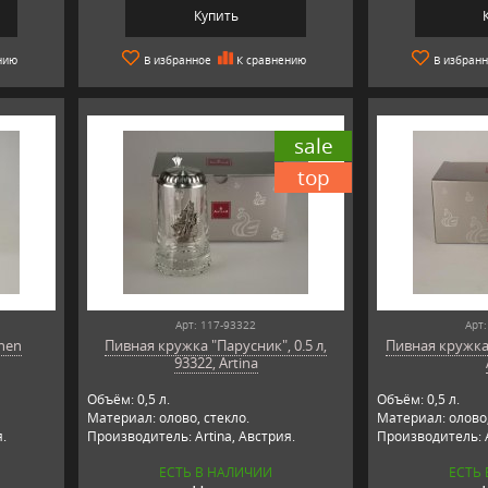
Купить
нию
В избранное
К сравнению
В избран
sale
top
Арт: 117-93322
Арт:
chen
Пивная кружка "Парусник", 0.5 л,
Пивная кружка "
93322, Artina
Объём: 0,5 л.
Объём: 0,5 л.
Материал: олово, стекло.
Материал: олово,
я.
Производитель: Artina, Австрия.
Производитель: A
ЕСТЬ В НАЛИЧИИ
ЕСТЬ