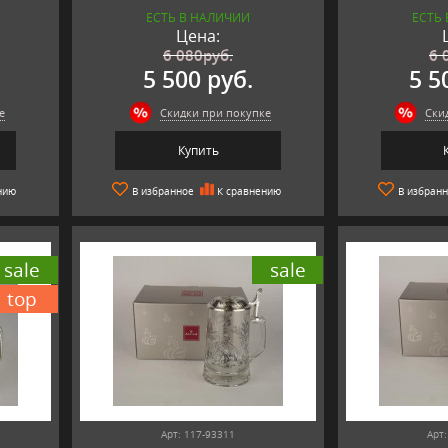
ЕСТЬ В НАЛИЧИИ
ЕСТЬ
Цена:
6 080
руб.
6 
5 500 руб.
5 5
е
Скидки при покупке
Ски
Купить
нию
В избранное
К сравнению
В избран
sale
sale
top
Арт: 117-93311
Арт: