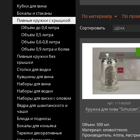
Кубки для вина
Бокалы и стаканы
По материалу
По про
Пивные кружки с крышкой
Объём до 0,4 литра
Сортировать
ЦЕНА
Объём 0,5 литра
Объём 0,6-0,8 литра
Объём 0,9 литра и более
Пивные кружки без
крышки
Стопки для водки
Кувшины для вина
Наборы для вина
Наборы для водки
Наборы для виски с оловом
Арт: 117-93335
Вёдра для шампанского и
Кружка для пива "Schutzen",
чаши
Блюда и подносы
Объем: 500 мл.
Бокалы для коньяка
Материал: олово/стекло.
Тарелки декоративные
Производитель: Artina, Австри
Часы и барометры