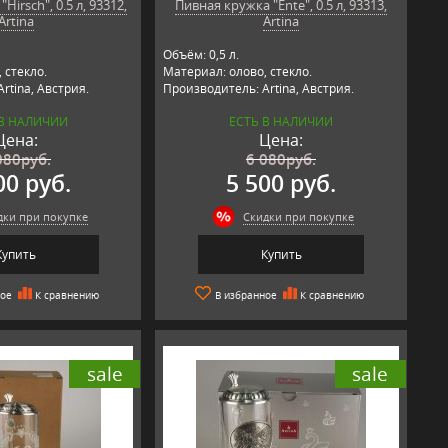
Hirsch", 0.5 л, 93312,
Пивная кружка "Ente", 0.5 л, 93313,
Artina
Artina
Объём: 0,5 л.
 стекло.
Материал: олово, стекло.
rtina, Австрия.
Производитель: Artina, Австрия.
 В НАЛИЧИИ
ЕСТЬ В НАЛИЧИИ
Цена:
Цена:
080
руб.
6 080
руб.
00 руб.
5 500 руб.
дки при покупке
Скидки при покупке
Купить
Купить
ное
К сравнению
В избранное
К сравнению
sale
sale