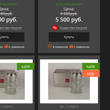
 В НАЛИЧИИ
ЕСТЬ В НАЛИЧИИ
Цена:
Цена:
080
руб.
6 080
руб.
00 руб.
5 500 руб.
дки при покупке
Скидки при покупке
Купить
Купить
ное
К сравнению
В избранное
К сравнению
sale
sale
top
 117-93312
Арт: 117-93313