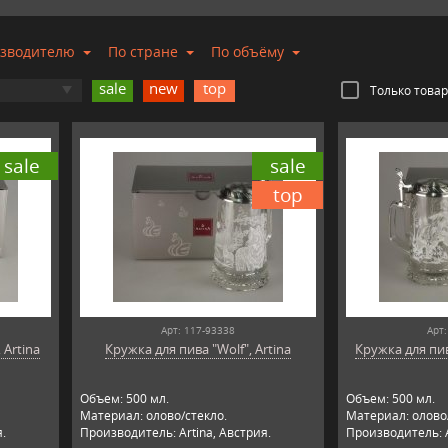
изводителю
По стране
По объёму
sale
new
top
Только това
sale
sale
top
Арт: 117-93338
Арт:
 Artina
Кружка для пива "Wolf", Artina
Кружка для пива
Объем: 500 мл.
Объем: 500 мл.
Материал: олово/стекло.
Материал: олово/
я.
Производитель: Artina, Австрия.
Производитель: A