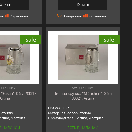
Купить
Купить
ное
К сравнению
В избранное
К сравнению
sale
sale
 117-93317
Арт: 117-93321
Fasan", 0.5 л, 93317,
Пивная кружка "München", 0.5 л,
Artina
93321, Artina
Объём: 0,5 л.
 стекло.
Материал: олово, стекло.
rtina, Австрия.
Производитель: Artina, Австрия.
 В НАЛИЧИИ
ЕСТЬ В НАЛИЧИИ