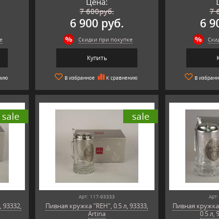
Цена:
7 600
руб.
7 
6 900 руб.
6 9
е
Скидки при покупке
Ски
Купить
нию
В избранное
К сравнению
В избран
sale
sale
Арт: 117-93333
Арт:
, 93332,
Пивная кружка "REH", 0.5 л, 93333,
Пивная кружка 
Artina
0.5 л, 