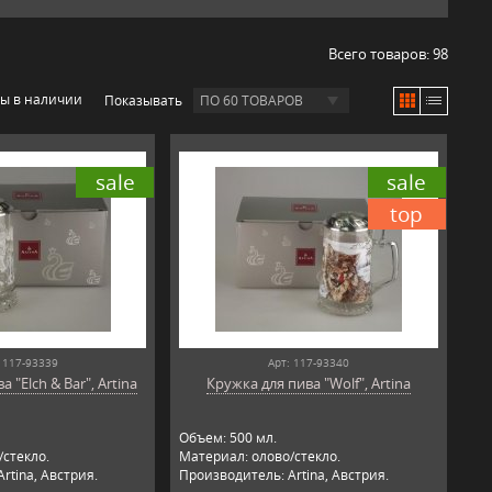
Всего товаров:
98
ры в наличии
Показывать
ПО 60 ТОВАРОВ
sale
sale
top
 117-93339
Арт: 117-93340
 "Elch & Bar", Artina
Кружка для пива "Wolf", Artina
Объем: 500 мл.
стекло.
Материал: олово/стекло.
rtina, Австрия.
Производитель: Artina, Австрия.