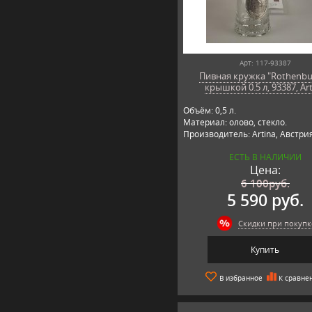
Арт: 117-93387
Пивная кружка "Rothenbu
крышкой 0.5 л, 93387, Ar
Объём: 0,5 л.
Материал: олово, стекло.
Производитель: Artina, Австрия
ЕСТЬ В НАЛИЧИИ
Цена:
6 100
руб.
5 590 руб.
Скидки при покупк
Купить
В избранное
К сравне