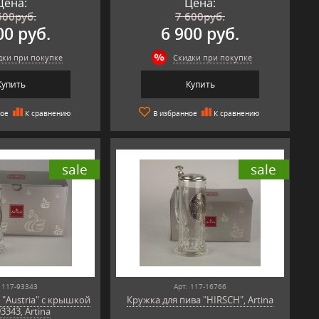
Цена:
Цена:
600
руб.
7 600
руб.
00 руб.
6 900 руб.
дки при покупке
Скидки при покупке
Купить
Купить
ное
К сравнению
В избранное
К сравнению
sale
sale
 117-93343
Арт: 117-16766
"Austria" с крышкой
Кружка для пива "HIRSCH", Artina
93343, Artina