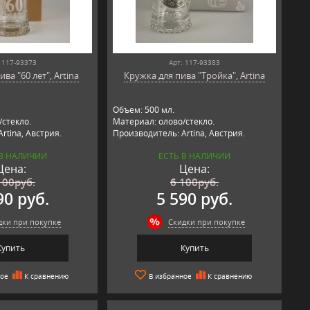
 117-93373
Арт: 117-93383
ва "60 лет", Artina
Кружка для пива "Тройка", Artina
Объем: 500 мл.
стекло.
Материал: олово/стекло.
rtina, Австрия.
Производитель: Artina, Австрия.
 В НАЛИЧИИ
ЕСТЬ В НАЛИЧИИ
Цена:
Цена:
100
руб.
6 100
руб.
90 руб.
5 590 руб.
дки при покупке
Скидки при покупке
Купить
Купить
ное
К сравнению
В избранное
К сравнению