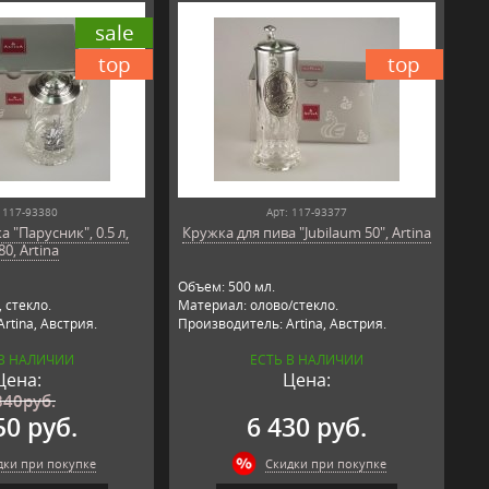
sale
top
top
 117-93380
Арт: 117-93377
 "Парусник", 0.5 л,
Кружка для пива "Jubilaum 50", Artina
80, Artina
Объем: 500 мл.
 стекло.
Материал: олово/стекло.
rtina, Австрия.
Производитель: Artina, Австрия.
 В НАЛИЧИИ
ЕСТЬ В НАЛИЧИИ
Цена:
Цена:
840
руб.
50 руб.
6 430 руб.
дки при покупке
Скидки при покупке