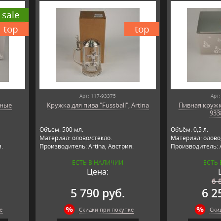
sale
top
top
Арт: 117-93375
Арт:
чные
Кружка для пива "Fussball", Artina
Пивная кружка
a
933
Объем: 500 мл.
Объём: 0,5 л.
Материал: олово/стекло.
Материал: олово,
я.
Производитель: Artina, Австрия.
Производитель: A
ЕСТЬ В НАЛИЧИИ
ЕСТЬ
Цена:
6 
5 790 руб.
6 2
е
Скидки при покупке
Ски