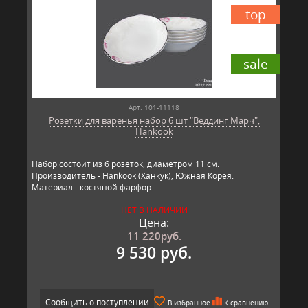
top
sale
Арт: 101-11118
Розетки для варенья набор 6 шт "Веддинг Марч",
Hankook
Набор состоит из 6 розеток, диаметром 11 см.
Производитель - Hankook (Ханкук), Южная Корея.
Материал - костяной фарфор.
НЕТ В НАЛИЧИИ
Цена:
11 220
руб.
9 530 руб.
Сообщить о поступлении
В избранное
К сравнению