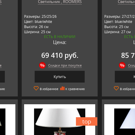
S
Светильник , ROOMERS
Светиль
Размеры: 25/25/26
Размеры: 27/27/2
Цвет: blue/white
Цвет: blue/white
Высота: 26 см
Высота: 25 см
Ширина: 25 см
Ширина: 27 см
ЕСТЬ В НАЛИЧИИ
ЕСТЬ
Длина: 25 см
Длина: 27 см
Цена:
Материал: керамика
Материал: кера
Производитель: ROOMERS,
Производитель:
Нидерланды
Нидерланды
69 410 руб.
85 7
е
Скидки при покупке
Ски
Купить
нию
В избранное
К сравнению
В избран
top