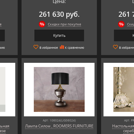
Цена:
.
261 630 руб.
261 
е
Скидки при покупке
Ски
Купить
нию
В избранное
К сравнению
В избран
Арт: 106024(LIG06024)
Арт: F
льная
Лампа Силом , ROOMERS FURNITURE
Настольная
тезе
сереб