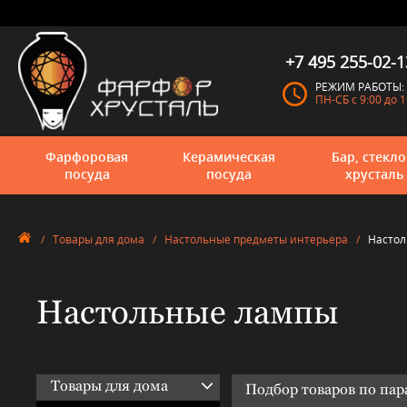
+7 495 255-02-1
РЕЖИМ РАБОТЫ:
ПН-СБ с 9:00 до 1
Фарфоровая
Керамическая
Бар, стекло
посуда
посуда
хрусталь
/
Товары для дома
/
Настольные предметы интерьера
/
Насто
Настольные лампы
Товары для дома
Подбор товаров по па