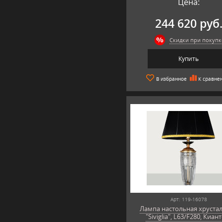
Цена:
244 620 руб
Скидки при покупк
Купить
В избранное
К сравне
Арт: 119-16078
Лампа настольная хруста
"Siviglia", L63/F280, Киан