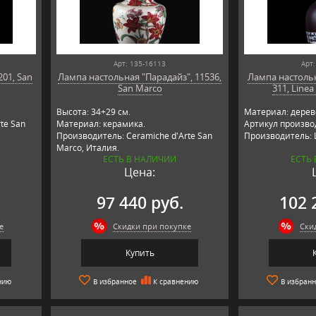
Арт: 135-16113
Арт:
201, San
Лампа настольная "Парадайз", 11536,
Лампа настоль
San Marco
311, Linea
Высота: 34+29 см.
Материал: дерев
te San
Материал: керамика.
Артикул произво
Производитель: Ceramiche d'Arte San
Производитель: L
Marco, Италия.
ЕСТЬ В НАЛИЧИИ
ЕСТЬ
Цена:
97 440 руб.
102 
е
Скидки при покупке
Ски
Купить
нию
В избранное
К сравнению
В избран