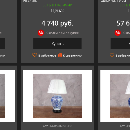
Италия.
Ширина: 19 см
ЕСТЬ В НАЛИЧИИ
ЕСТЬ
Длина: 19 см
Цена:
Материал: кера
Производитель:
Нидерланды
4 740 руб.
57 6
е
Скидки при покупке
Ски
Купить
нию
В избранное
К сравнению
В избран
Арт: 44-DS78-RYLU88
Арт: 4