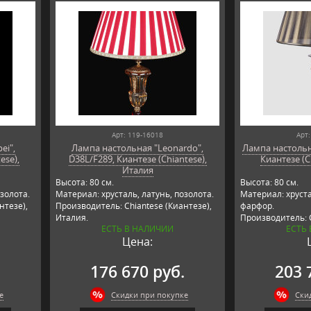
Арт: 119-16018
Арт:
ei",
Лампа настольная "Leonardo",
Лампа настольна
ese),
D38L/F289, Киантезе (Chiantese),
Киантезе (C
Италия
Высота: 80 см.
Высота: 80 см.
золота.
Материал: хрусталь, латунь, позолота.
Материал: хруста
нтезе),
Производитель: Chiantese (Киантезе),
фарфор.
Италия.
Производитель: C
ЕСТЬ В НАЛИЧИИ
ЕСТЬ
Италия.
Цена:
.
176 670 руб.
203 
е
Скидки при покупке
Ски