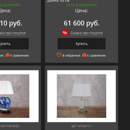
Длина: 43 см
 В НАЛИЧИИ
ЕСТЬ В НАЛИЧИИ
Материал: металл, текстиль
Цена:
Цена:
мика
Производитель: ROOMERS,
 ROOMERS,
Нидерланды
10 руб.
61 600 руб.
дки при покупке
Скидки при покупке
Купить
Купить
ное
К сравнению
В избранное
К сравнению
3-DS77-RYWI20
Арт: MT3477-1