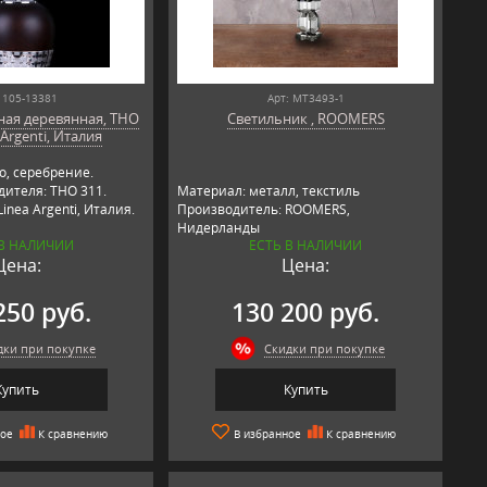
 105-13381
Арт: MT3493-1
ная деревянная, THO
Светильник , ROOMERS
 Argenti, Италия
о, серебрение.
дителя: THO 311.
Материал: металл, текстиль
inea Argenti, Италия.
Производитель: ROOMERS,
Нидерланды
 В НАЛИЧИИ
ЕСТЬ В НАЛИЧИИ
Цена:
Цена:
250 руб.
130 200 руб.
дки при покупке
Скидки при покупке
Купить
Купить
ное
К сравнению
В избранное
К сравнению