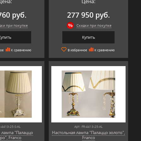
Цена:
Цена:
760 руб.
277 950 руб.
дки при покупке
Скидки при покупке
Купить
Купить
ное
К сравнению
В избранное
К сравнению
R-4413-25-S-AL
Арт: FR-4413-25-AL
 лампа "Палаццо
Настольная лампа "Палаццо золото",
ро", Franco
Franco