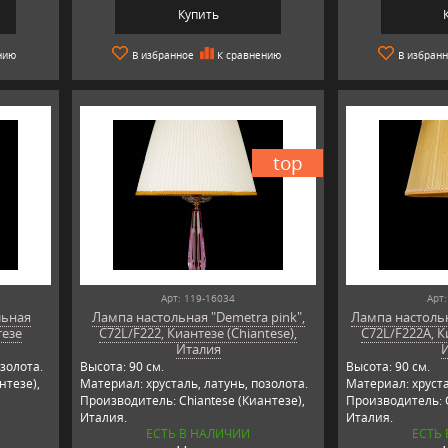
Купить
нию
В избранное
К сравнению
В избран
top
Арт: 119-16034
Арт:
льная
Лампа настольная "Demetra pink",
Лампа настольн
тезе
C72L/F222, Киантезе (Chiantese),
C72L/F222A, Ки
Италия
золота.
Высота: 90 см.
Высота: 90 см.
нтезе),
Материал: хрусталь, латунь, позолота.
Материал: хруста
Производитель: Chiantese (Киантезе),
Производитель: C
Италия.
Италия.
ЕСТЬ В НАЛИЧИИ
ЕСТЬ