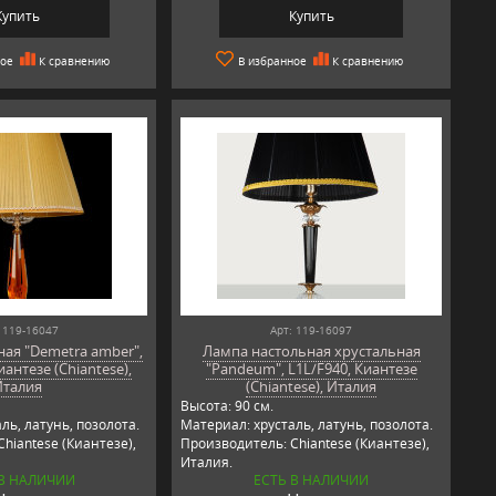
Купить
Купить
ное
К сравнению
В избранное
К сравнению
 119-16047
Арт: 119-16097
ая "Demetra amber",
Лампа настольная хрустальная
антезе (Chiantese),
"Pandeum", L1L/F940, Киантезе
Италия
(Chiantese), Италия
Высота: 90 см.
ль, латунь, позолота.
Материал: хрусталь, латунь, позолота.
hiantese (Киантезе),
Производитель: Chiantese (Киантезе),
Италия.
 В НАЛИЧИИ
ЕСТЬ В НАЛИЧИИ