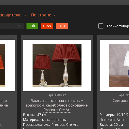
изводителю
По стране
sale
new
top
Только това
Арт: LM9797
Арт: D
сным
Лампа настольная с красным
Светиль
ание,
абажуром, серебряное основание,
Precious Cre Art
Высота: 47 см.
Размеры: 19/19/2
Материал: металл, ткань.
Цвет: blue/white
t,
Производитель: Precious Cre Art,
Высота: 20 см