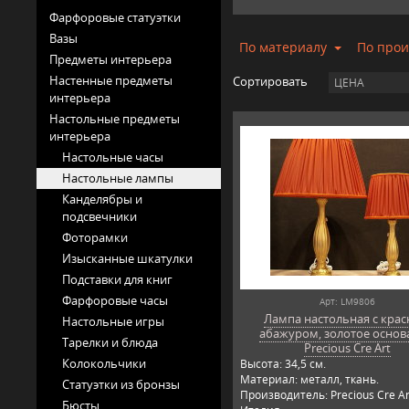
Фарфоровые статуэтки
Вазы
По материалу
По про
Предметы интерьера
Настенные предметы
Сортировать
ЦЕНА
интерьера
Настольные предметы
интерьера
Настольные часы
Настольные лампы
Канделябры и
подсвечники
Фоторамки
Изысканные шкатулки
Подставки для книг
Фарфоровые часы
Арт: LM9806
Лампа настольная с кра
Настольные игры
абажуром, золотое основ
Тарелки и блюда
Precious Cre Art
Колокольчики
Высота: 34,5 см.
Материал: металл, ткань.
Статуэтки из бронзы
Производитель: Precious Cre Ar
Бюсты