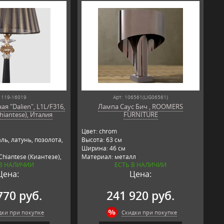
 119-16019
Арт: 106561(LIG06561)
я "Dalien", L1L/F316,
Лампа Саус Бич , ROOMERS
hiantese), Италия
FURNITURE
Цвет: chrom
ль, латунь, позолота,
Высота: 63 см
Ширина: 46 см
hiantese (Киантезе),
Материал: металл
 В НАЛИЧИИ
ЕСТЬ В НАЛИЧИИ
Производитель: ROOMERS FURNITURE,
Цена:
Цена:
Нидерланды
770 руб.
241 920 руб.
дки при покупке
Скидки при покупке