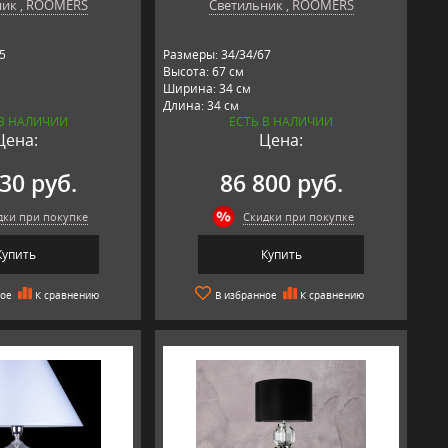
ник , ROOMERS
Светильник , ROOMERS
5
Размеры: 34/34/67
Высота: 67 см
Ширина: 34 см
Длина: 34 см
 В НАЛИЧИИ
ЕСТЬ В НАЛИЧИИ
Материал: металл, текстиль
Цена:
Цена:
мика
Производитель: ROOMERS,
 ROOMERS,
Нидерланды
30 руб.
86 800 руб.
дки при покупке
Скидки при покупке
Купить
Купить
ное
К сравнению
В избранное
К сравнению