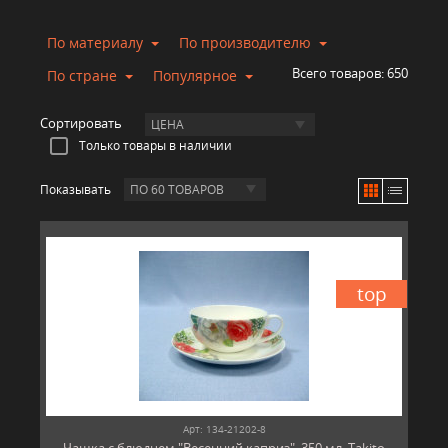
По материалу
По производителю
Всего товаров:
650
По стране
Популярное
Сортировать
ЦЕНА
Только товары в наличии
Показывать
ПО 60 ТОВАРОВ
top
Арт: 134-21202-8
Чашка с блюдцем "Весенний каприз", 350 мл, Takito