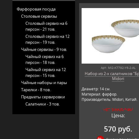
Фарфоровая посуда
Столовые сервизы
Столовый сервиз на 6
персон -
21 тов.
Столовый сервиз на 12
персон -
19 тов.
Чайные сервизы -
9 тов.
Чайный сервиз на 6
персон -
18 тов.
Арт: MI2-K7792-Y6-2-AL
Чайный сервиз на 12
Набор из 2-х салатников "Б
персон -
15 тов.
Midori
Чайные наборы и пары
Диаметр: 14 см.
Тарелки -
8 тов.
Материал: фарфор.
Предметы сервировки
Производитель: Midori, Китай.
Салатники -
3 тов.
НЕТ В НАЛИЧИИ
Цена:
570 руб.