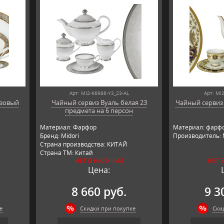
Арт: MI2-K6986-Y3_23-AL
Арт: MI
озовый
Чайный сервиз Вуаль белая 23
Чайный сервиз 2
предмета на 6 персон
Материал: Фарфор
Материал: фарфо
Бренд: Midori
Производитель: M
Страна производства: КИТАЙ
Страна ТМ: Китай
НЕТ В НАЛИЧИИ
НЕТ 
Цена:
8 660 руб.
9 3
е
Скидки при покупке
Ски