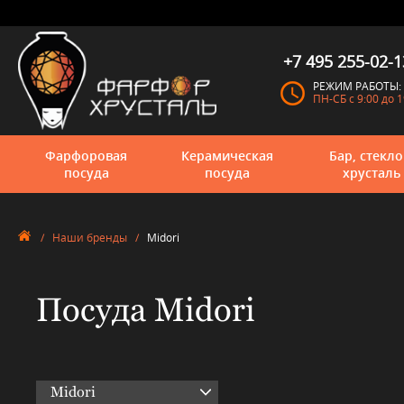
+7 495 255-02-1
РЕЖИМ РАБОТЫ:
ПН-СБ с 9:00 до 1
Фарфоровая
Керамическая
Бар, стекло
посуда
посуда
хрусталь
/
Наши бренды
/
Midori
Посуда Midori
Midori