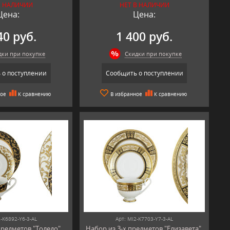
В НАЛИЧИИ
НЕТ В НАЛИЧИИ
Цена:
Цена:
40 руб.
1 400 руб.
дки при покупке
Скидки при покупке
 о поступлении
Сообщить о поступлении
ное
К сравнению
В избранное
К сравнению
2-K6892-Y6-3-AL
Арт: MI2-K7703-Y7-3-AL
предметов "Толедо",
Набор из 3-х предметов "Елизавета",