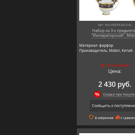
Арт: MI2-K655A-E8-3-AL
Набор из 3-х предмет
"Императорский", Mido
Материал: фарфор.
Производитель: Midori, Китай.
НЕТ В НАЛИЧИИ
Цена:
2 430 руб.
Скидки при покупк
Сообщить о поступлен
В избранное
К сравне