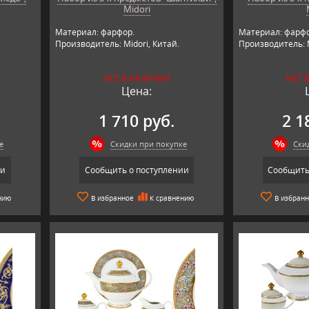
Midori
Материал: фарфор.
Материал: фарфо
Производитель: Midori, Китай.
Производитель: M
НЕТ В НАЛИЧИИ
НЕТ 
Цена:
1 710 руб.
2 1
е
Скидки при покупке
Ски
ии
Сообщить о поступлении
Сообщить
нию
В избранное
К сравнению
В избран