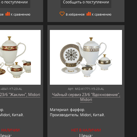
 о поступлении
Сообщить о поступлении
ное
К сравнению
В избранное
К сравнению
2-4841-Y7-23-AL
Арт: MI2-K1771-Y5-23-AL
3/6 "Жаклин", Midori
Чайный сервиз 23/6 "Вдохновение",
Midori
р.
Материал: фарфор.
idori, Китай.
Производитель: Midori, Китай.
В НАЛИЧИИ
НЕТ В НАЛИЧИИ
Цена:
Цена: