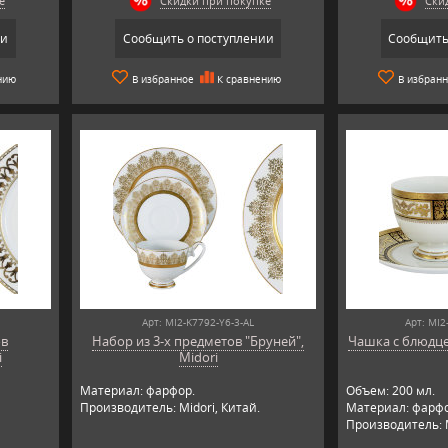
е
Скидки при покупке
Ски
ии
Сообщить о поступлении
Сообщить
нию
В избранное
К сравнению
В избран
Арт: MI2-K7792-Y6-3-AL
Арт: MI2
ов
Набор из 3-х предметов "Бруней",
Чашка с блюдцем
i
Midori
Материал: фарфор.
Объем: 200 мл.
Производитель: Midori, Китай.
Материал: фарфо
Производитель: M