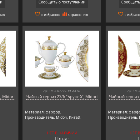
ии
Сообщить о поступлении
Сообщить
нию
В избранное
К сравнению
В избран
Арт: MI2-K7792-Y6-23-AL
Арт: MI
, Midori
Чайный сервиз 23/6 "Бруней", Midori
Чайный сервиз 2
Материал: фарфор.
Материал: фарфо
Производитель: Midori, Китай.
Производитель: M
НЕТ В НАЛИЧИИ
НЕТ 
Цена: