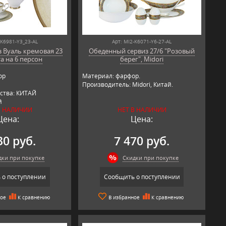
-K6981-Y3_23-AL
Арт: MI2-K6071-Y6-27-AL
 Вуаль кремовая 23
Обеденный сервиз 27/6 "Розовый
а на 6 персон
берег", Midori
ор
Материал: фарфор.
Производитель: Midori, Китай.
ства: КИТАЙ
й
В НАЛИЧИИ
НЕТ В НАЛИЧИИ
Цена:
Цена:
30 руб.
7 470 руб.
дки при покупке
Скидки при покупке
 о поступлении
Сообщить о поступлении
ное
К сравнению
В избранное
К сравнению