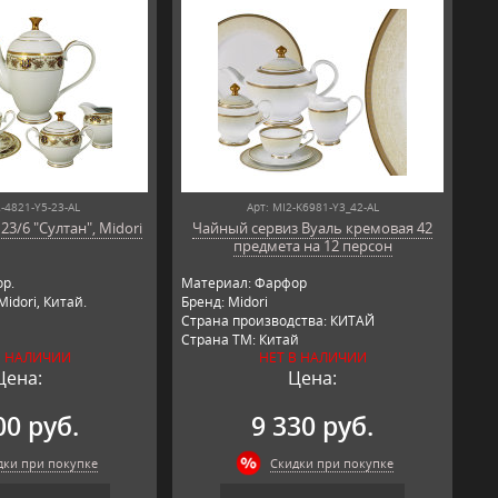
2-4821-Y5-23-AL
Арт: MI2-K6981-Y3_42-AL
3/6 "Султан", Midori
Чайный сервиз Вуаль кремовая 42
предмета на 12 персон
р.
Материал: Фарфор
idori, Китай.
Бренд: Midori
Страна производства: КИТАЙ
Страна ТМ: Китай
В НАЛИЧИИ
НЕТ В НАЛИЧИИ
Цена:
Цена:
00 руб.
9 330 руб.
дки при покупке
Скидки при покупке