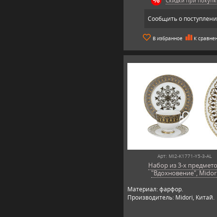
Скидки при покупк
Сообщить о поступлен
В избранное
К сравне
Арт: MI2-K1771-Y5-3-AL
Набор из 3-х предмет
"Вдохновение", Midor
Материал: фарфор.
Производитель: Midori, Китай.