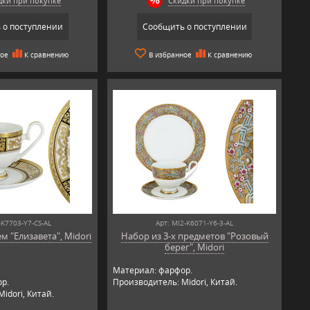
дки при покупке
Скидки при покупке
 о поступлении
Сообщить о поступлении
ное
К сравнению
В избранное
К сравнению
-K7703-Y7-CS-AL
Арт: MI2-K6071-Y6-3-AL
 "Елизавета", Midori
Набор из 3-х предметов "Розовый
берег", Midori
Материал: фарфор.
р.
Производитель: Midori, Китай.
idori, Китай.