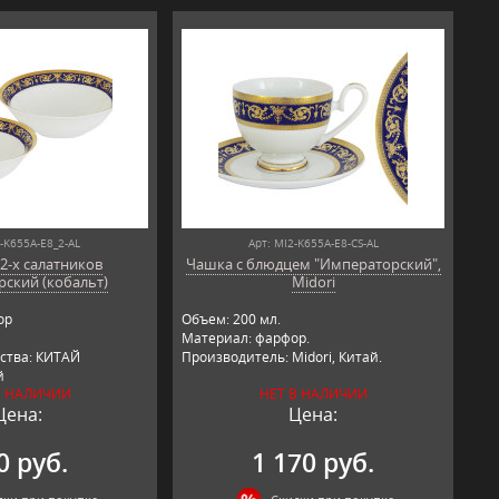
2-K655A-E8_2-AL
Арт: MI2-K655A-E8-CS-AL
2-х салатников
Чашка с блюдцем "Императорский",
ский (кобальт)
Midori
ор
Объем: 200 мл.
Материал: фарфор.
ства: КИТАЙ
Производитель: Midori, Китай.
й
В НАЛИЧИИ
НЕТ В НАЛИЧИИ
Цена:
Цена:
0 руб.
1 170 руб.