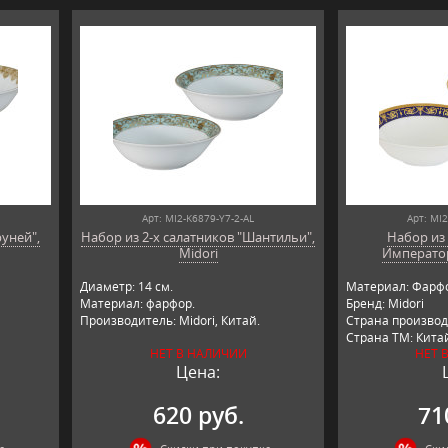
Арт: MI2-K6879-Y7-2-AL
Арт: MI
руней",
Набор из 2-х салатников "Шантильи",
Набор из 
Midori
Император
Диаметр: 14 см.
Материал: Фарф
Материал: фарфор.
Бренд: Midori
Производитель: Midori, Китай.
Страна производ
Страна ТМ: Кита
НЕТ В НАЛИЧИИ
НЕТ 
Цена:
620 руб.
71