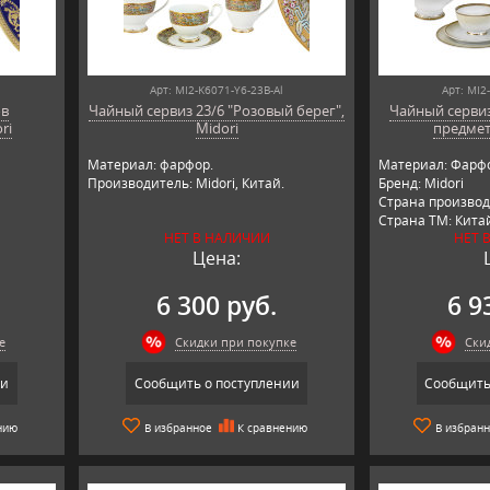
Арт: MI2-K6071-Y6-23B-Al
Арт: MI2
ов
Чайный сервиз 23/6 "Розовый берег",
Чайный сервиз
ri
Midori
предмет
Материал: фарфор.
Материал: Фарф
Производитель: Midori, Китай.
Бренд: Midori
Страна производ
Страна ТМ: Кита
НЕТ В НАЛИЧИИ
НЕТ 
Цена:
6 300 руб.
6 9
е
Скидки при покупке
Ски
ии
Сообщить о поступлении
Сообщить
нию
В избранное
К сравнению
В избран