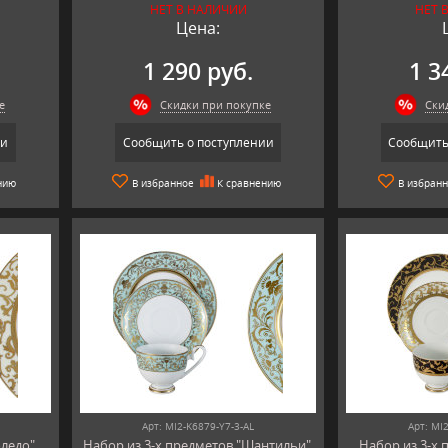
НЕТ В НАЛИЧИИ
НЕТ 
Цена:
1 290 руб.
1 3
е
Скидки при покупке
Ски
ии
Сообщить о поступлении
Сообщить
нию
В избранное
К сравнению
В избран
Арт: MI2-K6879-Y7-3-AL
Арт: MI
ледо",
Набор из 3-х предметов "Шантильи",
Набор из 3-х 