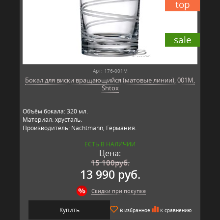
top
sale
Арт: 176-001M
Бокал для виски вращающийся (матовые линии), 001M,
Shtox
Объём бокала: 320 мл.
Материал: хрусталь.
Производитель: Nachtmann, Германия.
ЕСТЬ В НАЛИЧИИ
Цена:
15 100
руб.
13 990 руб.
Скидки при покупке
Купить
В избранное
К сравнению