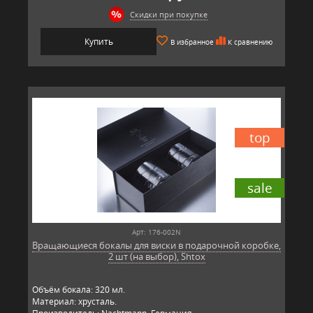
Скидки при покупке
Купить
В избранное
К сравнению
top
sale
Арт: 176-002N
Вращающиеся бокалы для виски в подарочной коробке,
2 шт (на выбор), Shtox
Объём бокала: 320 мл.
Материал: хрусталь.