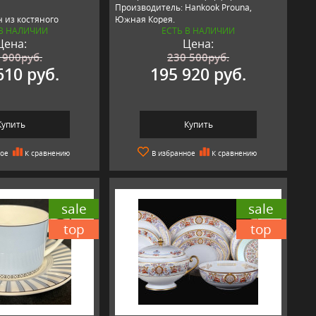
Производитель: Hankook Prouna,
 из костяного
Южная Корея.
 В НАЛИЧИИ
ЕСТЬ В НАЛИЧИИ
 качества.
Цена:
Цена:
 900
руб.
230 500
руб.
610 руб.
195 920 руб.
Купить
Купить
ное
К сравнению
В избранное
К сравнению
sale
sale
top
top