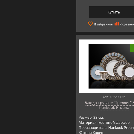
Купить
В избранное
К сравне
Арт: 102-11422
Блюдо круглое "Треллис" 3
Hankook Prouna
Размер: 33 см.
Материал: костяной фарфор.
Производитель: Hankook Proun
Южная Корея.