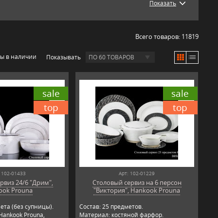
Показать
Всего товаров:
11819
ры в наличии
Показывать
ПО 60 ТОВАРОВ
sale
sale
top
top
 102-01433
Арт: 102-01229
рвиз 24/6 "Дрим",
Столовый сервиз на 6 персон
ook Prouna
"Виктория", Hankook Prouna
ета (без супницы).
Состав: 25 предметов.
Hankook Prouna,
Материал: костяной фарфор.