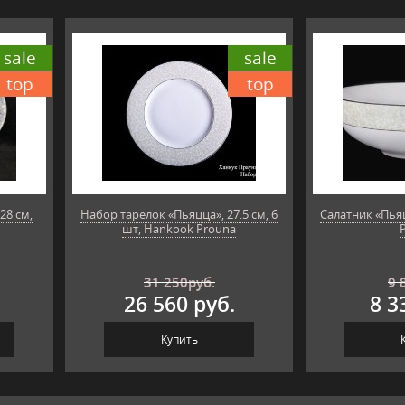
sale
sale
top
top
28 см,
Набор тарелок «Пьяцца», 27.5 см, 6
Салатник «Пьяц
шт, Hankook Prouna
31 250
руб.
9 
26 560 руб.
8 3
Купить