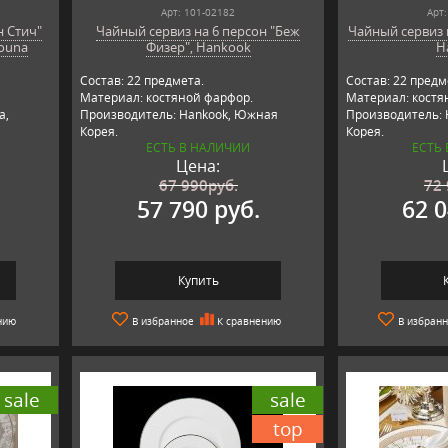
Арт: 101-02182
Арт:
н Стич"
Чайный сервиз на 6 персон "Беж
Чайный сервиз 
rouna
Физер", Hankook
H
Состав: 22 предмета.
Состав: 22 предм
Материал: костяной фарфор.
Материал: костя
a,
Производитель: Hankook, Южная
Производитель:
Корея.
Корея.
ЕСТЬ В НАЛИЧИИ
ЕСТЬ
Цена:
67 990
руб.
72
.
57 790 руб.
62 0
Купить
нию
В избранное
К сравнению
В избран
sale
sale
top