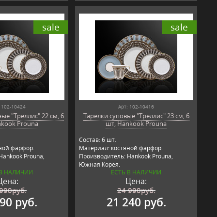
sale
sale
 102-10424
Арт: 102-10416
ые "Треллис" 22 см, 6
Тарелки суповые "Треллис" 23 см, 6
nkook Prouna
шт, Hankook Prouna
Состав: 6 шт.
ной фарфор.
Материал: костяной фарфор.
Hankook Prouna,
Производитель: Hankook Prouna,
Южная Корея.
 В НАЛИЧИИ
ЕСТЬ В НАЛИЧИИ
Цена:
Цена:
 990
руб.
24 990
руб.
90 руб.
21 240 руб.