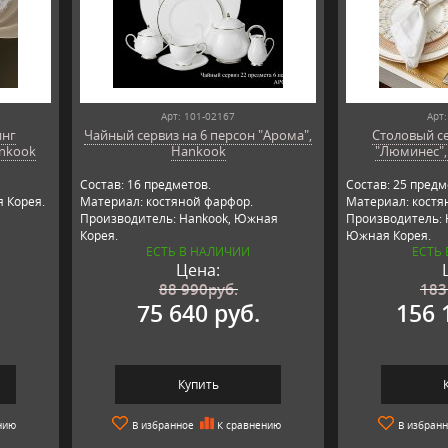
Арт: 101-02167
Арт:
инг
Чайный сервиз на 6 персон "Арома",
Столовый се
ankook
Hankook
"Люминес",
Состав: 16 предметов.
Состав: 25 предм
 Корея.
Материал: костяной фарфор.
Материал: костя
Производитель: Hankook, Южная
Производитель: 
Корея.
Южная Корея.
ЕСТЬ В НАЛИЧИИ
ЕСТЬ
Цена:
88 990
руб.
183
.
75 640 руб.
156 
Купить
нию
В избранное
К сравнению
В избран