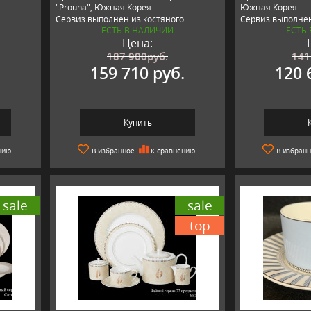
"Prouna", Южная Корея.
Южная Корея.
Сервиз выполнен из костяного
Сервиз выполнен
ЕСТЬ В НАЛИЧИИ
ЕСТЬ
фарфора премиум качества.
фарфора премиум
Цена:
187 900
руб.
141
159 710 руб.
120 
Купить
нию
В избранное
К сравнению
В избран
sale
sale
top