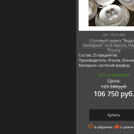
Арт: 102-01368
Столовый сервиз "Ведд
Империал" на 6 персон, H
Prouna
Состав: 25 предметов.
Производитель: Prouna, Южная
Материал: костяной фарфор.
ЕСТЬ В НАЛИЧИИ
Цена:
125 590
руб.
106 750 руб
Купить
В избранное
К сравне