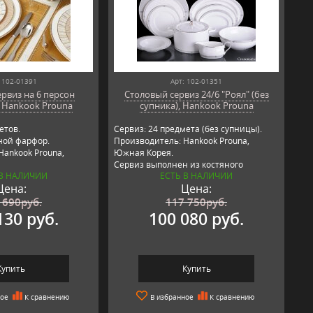
 102-01391
Арт: 102-01351
рвиз на 6 персон
Столовый сервиз 24/6 "Роял" (без
 Hankook Prouna
супника), Hankook Prouna
етов.
Сервиз: 24 предмета (без супницы).
ной фарфор.
Производитель: Hankook Prouna,
Hankook Prouna,
Южная Корея.
Сервиз выполнен из костяного
 В НАЛИЧИИ
ЕСТЬ В НАЛИЧИИ
фарфора премиум качества.
Цена:
Цена:
 690
руб.
117 750
руб.
130 руб.
100 080 руб.
Купить
Купить
ное
К сравнению
В избранное
К сравнению