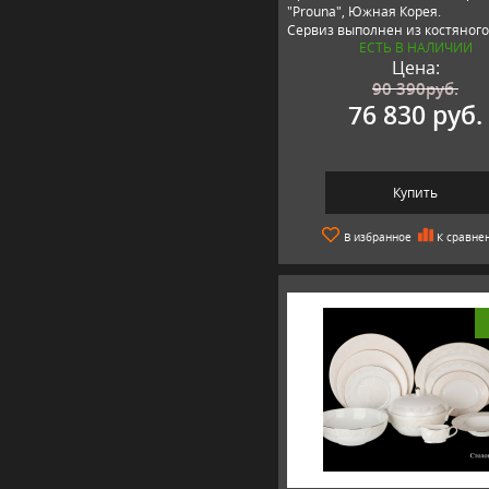
"Prouna", Южная Корея.
Сервиз выполнен из костяного
ЕСТЬ В НАЛИЧИИ
фарфора премиум качества.
Цена:
90 390
руб.
76 830 руб.
Купить
В избранное
К сравне