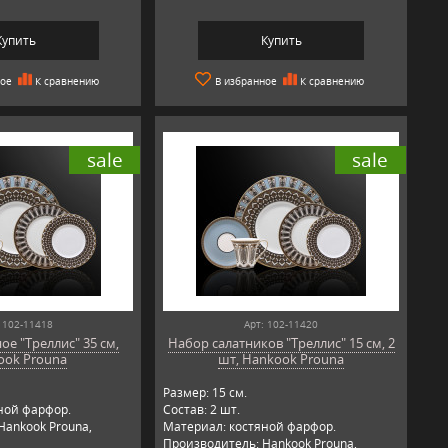
Купить
Купить
ное
К сравнению
В избранное
К сравнению
sale
sale
 102-11418
Арт: 102-11420
е "Треллис" 35 см,
Набор салатников "Треллис" 15 см, 2
ook Prouna
шт, Hankook Prouna
Размер: 15 см.
ной фарфор.
Состав: 2 шт.
Hankook Prouna,
Материал: костяной фарфор.
Производитель: Hankook Prouna,