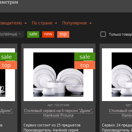
раметрам
изводителю
По стране
Популярное
sale
new
top
ПУЛЯРНЫЕ
Только това
sale
sale
top
top
Арт: 102-01046
Арт:
"Дрим",
Столовый сервиз на 6 персон "Дрим",
Столовый се
Hankook Prouna
Hank
в.
Сервиз состоит из 25 предметов.
Сервиз: 24 предм
я
Производитель: Hankook серия
Производитель: 