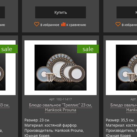
Купить
нию
В избранное
К сравнению
В избран
sale
sale
Арт: 102-11417
Арт:
3 см,
Блюдо овальное "Треллис" 23 см,
Блюдо овально
Hankook Prouna
Hank
Размер: 23 см.
Размер: 35,5 см.
Материал: костяной фарфор.
Материал: костя
a,
Производитель: Hankook Prouna,
Производитель: 
Южная Корея.
Южная Корея.