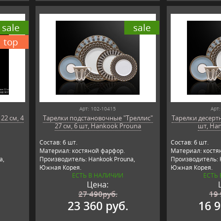
sale
sale
top
Арт: 102-10415
Арт:
22 см, 4
Тарелки подстановочные "Треллис"
Тарелки десертн
27 см, 6 шт, Hankook Prouna
шт, Ha
Состав: 6 шт.
Состав: 6 шт.
Материал: костяной фарфор.
Материал: костя
a,
Производитель: Hankook Prouna,
Производитель: 
Южная Корея.
Южная Корея.
ЕСТЬ В НАЛИЧИИ
ЕСТЬ
Цена:
27 490
руб.
19
23 360 руб.
16 9