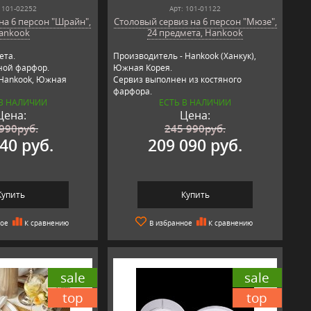
 101-02252
Арт: 101-01122
на 6 персон "Шрайн",
Столовый сервиз на 6 персон "Мюзе",
ankook
24 предмета, Hankook
ета.
Производитель - Hankook (Ханкук),
ной фарфор.
Южная Корея.
 Hankook, Южная
Сервиз выполнен из костяного
фарфора.
 В НАЛИЧИИ
ЕСТЬ В НАЛИЧИИ
Цена:
Цена:
 990
руб.
245 990
руб.
40 руб.
209 090 руб.
Купить
Купить
ное
К сравнению
В избранное
К сравнению
sale
sale
top
top