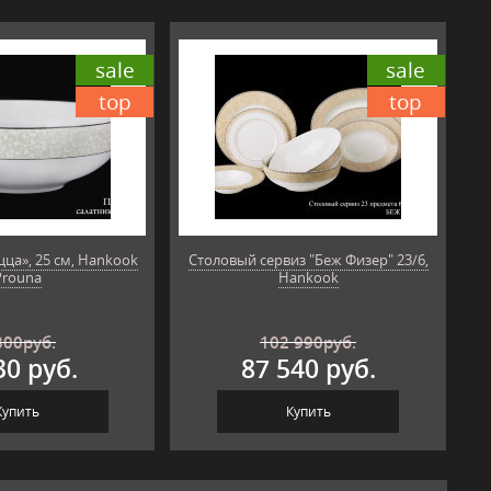
sale
sale
top
top
ца», 25 см, Hankook
Столовый сервиз "Беж Физер" 23/6,
Prouna
Hankook
800
руб.
102 990
руб.
30 руб.
87 540 руб.
Купить
Купить