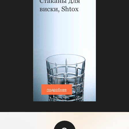
Стаканы для
виски, Shtox
подробнее