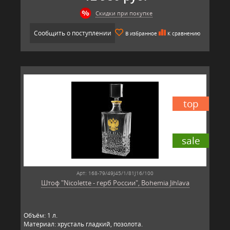
Скидки при покупке
Сообщить о поступлении
В избранное
К сравнению
top
sale
Арт: 168-79/49J45/1/81J16/100
Штоф "Nicolette - герб России", Bohemia Jihlava
Объём: 1 л.
Материал: хрусталь гладкий, позолота.