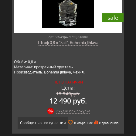
sale
Арт: 96/49j47/1/93j23/080
Штоф 0,8 л "Sail", Bohemia Jihlava
Объём: 0,8 л.
Материал: прозрачный хрусталь.
Производитель: Bohemia Jihlava, Чехия.
НЕТ В НАЛИЧИИ
Цена:
15 540
руб.
12 490 руб.
Скидки при покупке
Сообщить о поступлении
В избранное
К сравнению