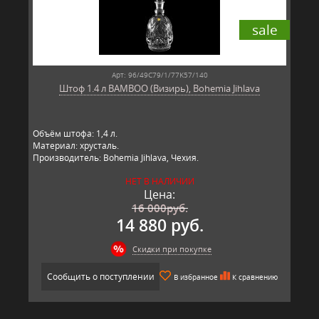
sale
Арт: 96/49C79/1/77K57/140
Штоф 1.4 л BAMBOO (Визирь), Bohemia Jihlava
Объём штофа: 1,4 л.
Материал: хрусталь.
Производитель: Bohemia Jihlava, Чехия.
НЕТ В НАЛИЧИИ
Цена:
16 000
руб.
14 880 руб.
Скидки при покупке
Сообщить о поступлении
В избранное
К сравнению