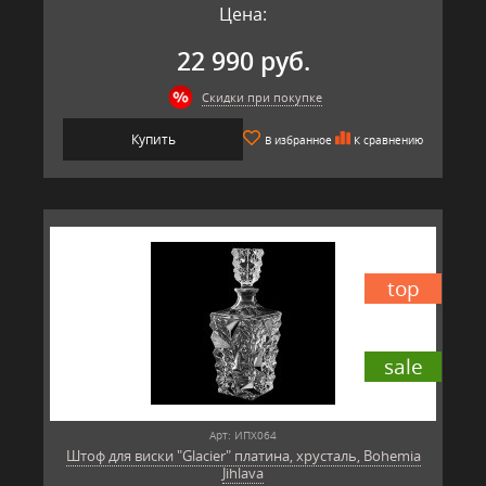
Цена:
22 990 руб.
Скидки при покупке
Купить
В избранное
К сравнению
top
sale
Арт: ИПХ064
Штоф для виски "Glacier" платина, хрусталь, Bohemia
Jihlava