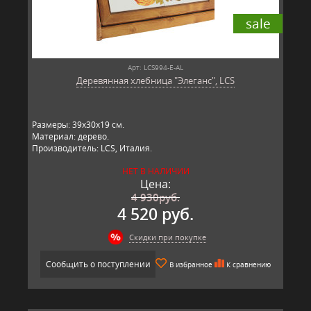
sale
Арт: LCS994-E-AL
Деревянная хлебница "Элеганс", LCS
Размеры: 39х30х19 см.
Материал: дерево.
Производитель: LCS, Италия.
НЕТ В НАЛИЧИИ
Цена:
4 930
руб.
4 520 руб.
Скидки при покупке
Сообщить о поступлении
В избранное
К сравнению