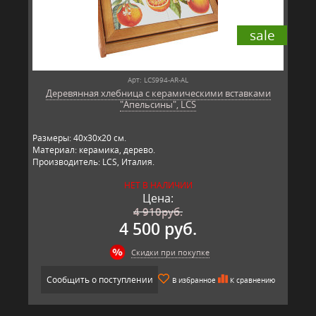
sale
Арт: LCS994-AR-AL
Деревянная хлебница с керамическими вставками
"Апельсины", LCS
Размеры: 40х30х20 см.
Материал: керамика, дерево.
Производитель: LCS, Италия.
НЕТ В НАЛИЧИИ
Цена:
4 910
руб.
4 500 руб.
Скидки при покупке
Сообщить о поступлении
В избранное
К сравнению