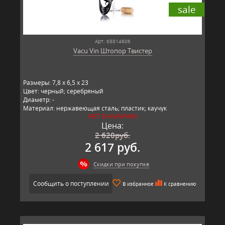
sale
Арт: 68814606
Vacu Vin Штопор Твистер
Размеры: 7,8 x 6,5 x 23
Цвет: черный; серебряный
Диаметр: -
Материал: нержавеющая сталь; пластик; каучук
НЕТ В НАЛИЧИИ
Производитель: Vacu Vin, Польша
Цена:
2 620
руб.
2 617 руб.
Скидки при покупке
Сообщить о поступлении
В избранное
К сравнению