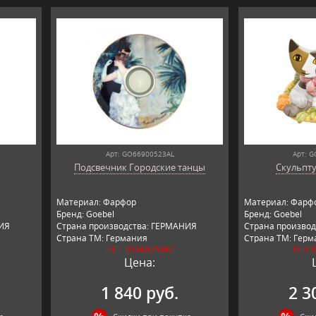
Арт: GO66900523AL
Арт: 
Подсвечник Гоpодские танцы
Скульпту
Материал: Фарфор
Материал: Фарф
Бренд: Goebel
Бренд: Goebel
НИЯ
Страна производства: ГЕРМАНИЯ
Страна произво
Страна ТМ: Германия
Страна ТМ: Герм
НЕТ В НАЛИЧИИ
НЕТ 
Цена:
1 840 руб.
2 3