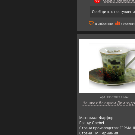
Скидки при покупк
Сообщить о поступлен
В избранное
К сравне
Арт: GO67021154AL
Чашка с блюдцем Дом худ
Материал: Фарфор
Бренд: Goebel
Страна производства: ГЕРМА
Страна ТМ: Германия