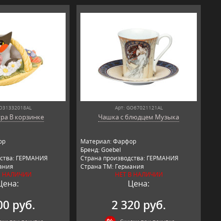
GO31332018AL
Арт: GO67021121AL
ра В корзинке
Чашка с блюдцем Музыка
ор
Материал: Фарфор
Бренд: Goebel
дства: ГЕРМАНИЯ
Страна производства: ГЕРМАНИЯ
ания
Страна ТМ: Германия
В НАЛИЧИИ
НЕТ В НАЛИЧИИ
Цена:
Цена:
00 руб.
2 320 руб.