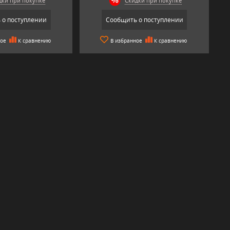
дки при покупке
Скидки при покупке
 о поступлении
Сообщить о поступлении
ное
К сравнению
В избранное
К сравнению