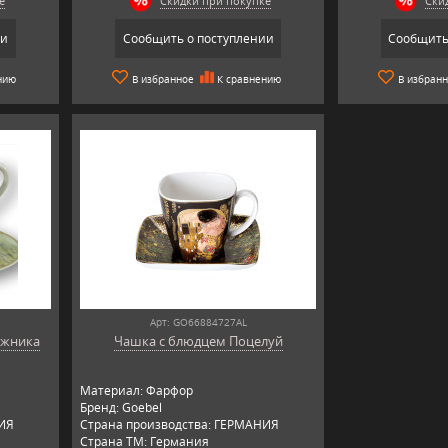
е
Скидки при покупке
Ски
ии
Сообщить о поступлении
Сообщить
нию
В избранное
К сравнению
В избран
Арт: GO66884727AL
ожника
Чашка с блюдцем Поцелуй
Материал: Фарфор
Бренд: Goebel
НИЯ
Страна производства: ГЕРМАНИЯ
Страна ТМ: Германия