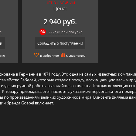
НЕТ В НАЛИЧИИ
Цена:
2 940 руб.
е
Скидки при покупке
ии
Сообщить о поступлении
нию
В избранное
К сравнению
нована в Германии в 1871 году. Это одна из самых известных компаний
семейство Гебелей, которые создают посуду, восхищающую весь мир 
 изделия ручной работы высочайшего качества. Каждая коллекция вып
 К товару прикладывается паспорт с указанием персонального номера
 по произведениям великих художников мира: Винсента Виллема ван Г
ии бренда Goebel включает: