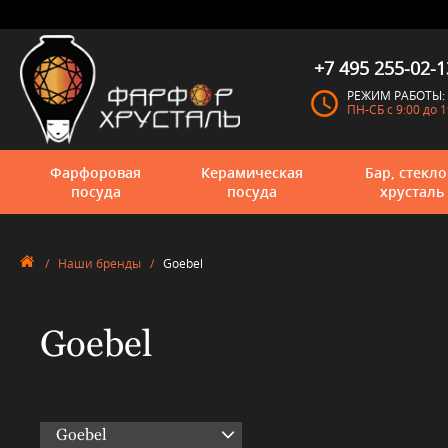
+7 495 255-02-1
РЕЖИМ РАБОТЫ:
ПН-СБ с 9:00 до 1
Фарфоровая
Керамическая
Бар, стекло
посуда
посуда
хрусталь
/
Наши бренды
/
Goebel
Goebel
Goebel