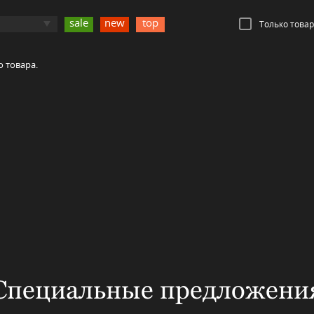
sale
new
top
Только това
о товара.
Специальные предложени