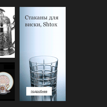
Стаканы для
виски, Shtox
подробнее