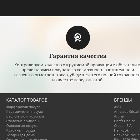
Гарантия качества
Контролируем качество отгружаемой продукции и обязательн
предоставляем покупателю возможность внимательно и
неспешно осмотреть товар, убедиться в его полной сохранност
и качестве перед оплатой.
КАТАЛОГ ТОВАРОВ
БРЕНДЫ
Фарфоровая посуда
AMT
Керамическая посуда
Arnstadt Kristall
Бар, стекло и хрусталь
Artina
Столовые приборы
Chefs Choice
Оловянная посуда
Credan S.A.
Кухонная посуда
Hankook
Товары для дома
Hankook Proun
Оригинальные подарки
Pinti 1929 (Pint