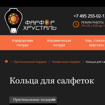
+7 495 255-02-1
РЕЖИМ РАБОТЫ:
ПН-СБ с 9:00 до 1
Фарфоровая
Керамическая
Бар, стекло
посуда
посуда
хрусталь
/
Оригинальные подарки
/
Необычные подарки
/
Кольца для с
Кольца для салфеток
Оригинальные подарки