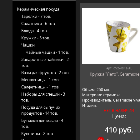
Керамическая посуда
Тарелки -
7 тов.
Салатники -
6 тов.
Блюда -
4 тов.
Кружки -
5 тов.
Чашки
Чайные чашки -
1 тов.
Заварочные чайники -
2
тов.
Арт: CV2-4342-AL
Вазы для фруктов -
2 тов.
Кружка "Лето", Ceramiche
Менажницы -
1 тов.
Салфетницы -
1 тов.
Объем: 250 мл.
Наборы для специй -
3
Материал: керамика.
тов.
Производитель: Ceramiche Viva
Италия.
Посуда для сыпучих
НЕТ В НАЛИЧИИ
продуктов -
14 тов.
Цена:
Бутылки для масла -
4
тов.
410 руб.
Кувшины -
2 тов.