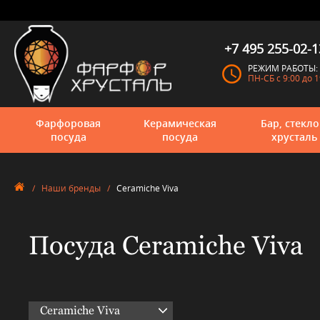
+7 495 255-02-1
РЕЖИМ РАБОТЫ:
ПН-СБ с 9:00 до 1
Фарфоровая
Керамическая
Бар, стекло
посуда
посуда
хрусталь
/
Наши бренды
/
Ceramiche Viva
Посуда Ceramiche Viva
Ceramiche Viva