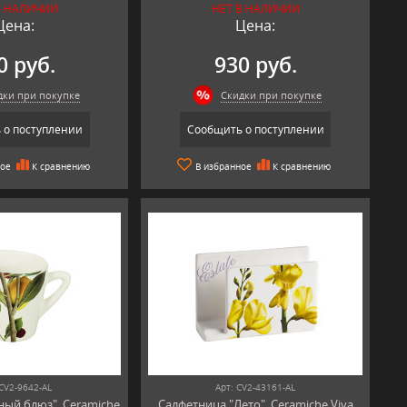
В НАЛИЧИИ
НЕТ В НАЛИЧИИ
Цена:
Цена:
0 руб.
930 руб.
дки при покупке
Скидки при покупке
 о поступлении
Сообщить о поступлении
ное
К сравнению
В избранное
К сравнению
 CV2-9642-AL
Арт: CV2-43161-AL
ый блюз", Ceramiche
Салфетница "Лето", Ceramiche Viva