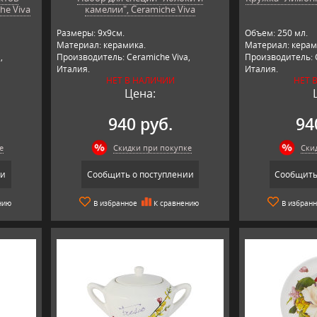
he Viva
камелии", Ceramiche Viva
Размеры: 9х9см.
Объем: 250 мл.
Материал: керамика.
Материал: керам
,
Производитель: Ceramiche Viva,
Производитель: C
Италия.
Италия.
НЕТ В НАЛИЧИИ
НЕТ 
Цена:
940 руб.
94
е
Скидки при покупке
Ски
ии
Сообщить о поступлении
Сообщить
нию
В избранное
К сравнению
В избран