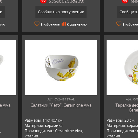
е
Скидки при покупке
Ски
ии
Сообщить о поступлении
Сообщить
нию
В избранное
К сравнению
В избран
Арт: CV2-43137-AL
Арт: CV
e Viva
Салатник "Лето", Ceramiche Viva
Тарелка дес
Cera
Размеры: 14х14х7 см.
Размеры: 20 см.
Материал: керамика.
Материал: керам
,
Производитель: Ceramiche Viva,
Производитель: C
Италия.
Италия.