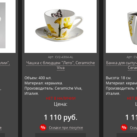
Арт: CV2-4304-AL
Арт: C
лии",
Чашка с блюдцем "Лето", Ceramiche
Банка для сыпуч
Viva
Cera
Объем: 400 мл.
Высота: 18 см.
Материал: керамика.
Материал: керам
,
Производитель: Ceramiche Viva,
Производитель: C
Италия.
Италия.
НЕТ В НАЛИЧИИ
НЕТ 
Цена:
1 110 руб.
1 1
е
Скидки при покупке
Ски