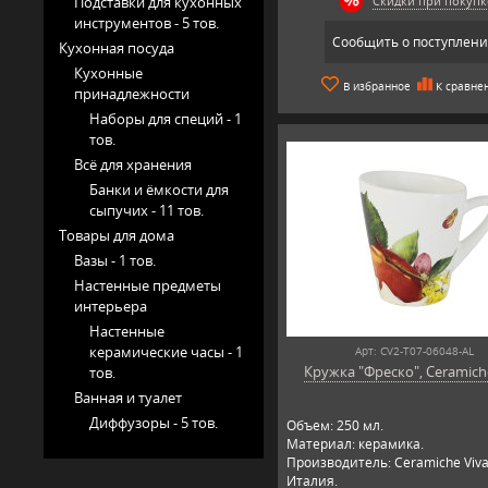
Подставки для кухонных
Скидки при покупк
инструментов -
5 тов.
Сообщить о поступлен
Кухонная посуда
Кухонные
В избранное
К сравне
принадлежности
Наборы для специй -
1
тов.
Всё для хранения
Банки и ёмкости для
сыпучих -
11 тов.
Товары для дома
Вазы -
1 тов.
Настенные предметы
интерьера
Настенные
керамические часы -
1
Арт: CV2-T07-06048-AL
Кружка "Фреско", Ceramich
тов.
Ванная и туалет
Диффузоры -
5 тов.
Объем: 250 мл.
Материал: керамика.
Производитель: Ceramiche Viva
Италия.