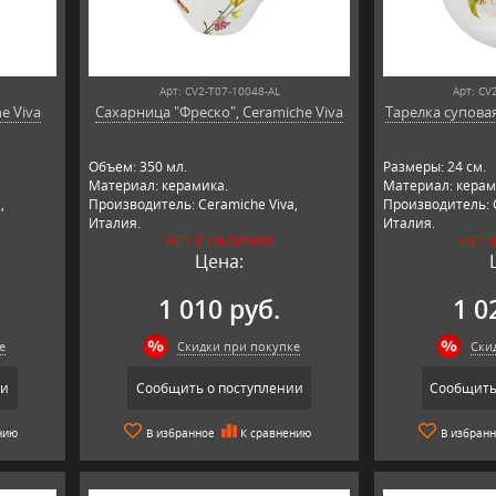
Арт: CV2-T07-10048-AL
Арт: CV
e Viva
Сахарница "Фреско", Ceramiche Viva
Тарелка суповая
Объем: 350 мл.
Размеры: 24 см.
Материал: керамика.
Материал: керам
,
Производитель: Ceramiche Viva,
Производитель: C
Италия.
Италия.
НЕТ В НАЛИЧИИ
НЕТ 
Цена:
1 010 руб.
1 0
е
Скидки при покупке
Ски
ии
Сообщить о поступлении
Сообщить
нию
В избранное
К сравнению
В избран