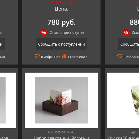
НЕТ В НАЛИЧИИ
НЕТ 
Цена:
780 руб.
88
е
Скидки при покупке
Ски
ии
Сообщить о поступлении
Сообщить
нию
В избранное
К сравнению
В избран
Арт: CV2-48144-AL
Арт:
ктов
Набор для специй "Яблоки и
Кружка "Лимонн