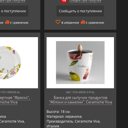
дки при покупке
Скидки при покупке
 о поступлении
Сообщить о поступлении
ное
К сравнению
В избранное
К сравнению
2-T01-06048-AL
Арт: CV2-4809-2-P-AL
ертная "Фреско",
Банка для сыпучих продуктов
miche Viva
"Яблоки и камелии", Ceramiche Viva
Высота: 18 см.
ика.
Материал: керамика.
eramiche Viva,
Производитель: Ceramiche Viva,
Италия.