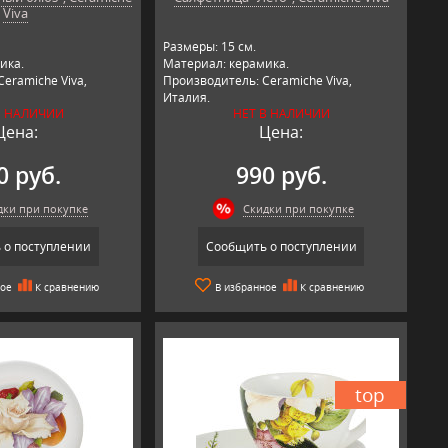
Viva
Размеры: 15 см.
ика.
Материал: керамика.
eramiche Viva,
Производитель: Ceramiche Viva,
Италия.
В НАЛИЧИИ
НЕТ В НАЛИЧИИ
Цена:
Цена:
0 руб.
990 руб.
дки при покупке
Скидки при покупке
 о поступлении
Сообщить о поступлении
ное
К сравнению
В избранное
К сравнению
top