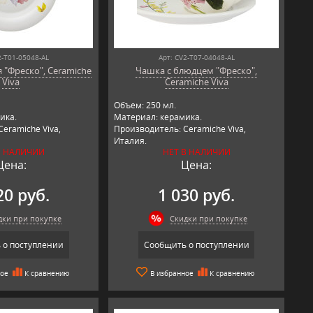
2-T01-05048-AL
Арт: CV2-T07-04048-AL
 "Фреско", Ceramiche
Чашка с блюдцем "Фреско",
Viva
Ceramiche Viva
Объем: 250 мл.
ика.
Материал: керамика.
eramiche Viva,
Производитель: Ceramiche Viva,
Италия.
В НАЛИЧИИ
НЕТ В НАЛИЧИИ
Цена:
Цена:
20 руб.
1 030 руб.
дки при покупке
Скидки при покупке
 о поступлении
Сообщить о поступлении
ное
К сравнению
В избранное
К сравнению