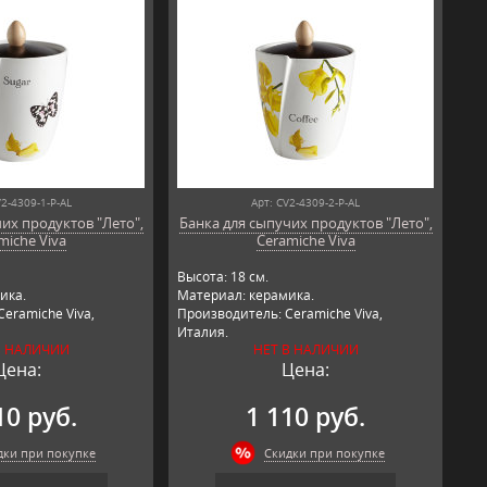
V2-4309-1-P-AL
Арт: CV2-4309-2-P-AL
их продуктов "Лето",
Банка для сыпучих продуктов "Лето",
miche Viva
Ceramiche Viva
Высота: 18 см.
ика.
Материал: керамика.
eramiche Viva,
Производитель: Ceramiche Viva,
Италия.
В НАЛИЧИИ
НЕТ В НАЛИЧИИ
Цена:
Цена:
10 руб.
1 110 руб.
дки при покупке
Скидки при покупке