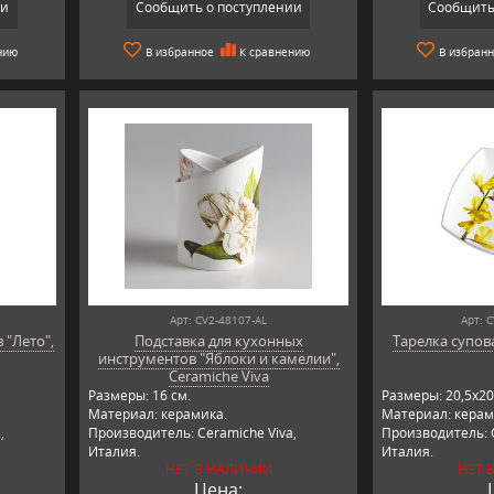
ии
Сообщить о поступлении
Сообщить
нию
В избранное
К сравнению
В избран
Арт: CV2-48107-AL
Арт: 
 "Лето",
Подставка для кухонных
Тарелка супова
инструментов "Яблоки и камелии",
Ceramiche Viva
Размеры: 16 см.
Размеры: 20,5х20
Материал: керамика.
Материал: керам
,
Производитель: Ceramiche Viva,
Производитель: C
Италия.
Италия.
НЕТ В НАЛИЧИИ
НЕТ 
Цена: