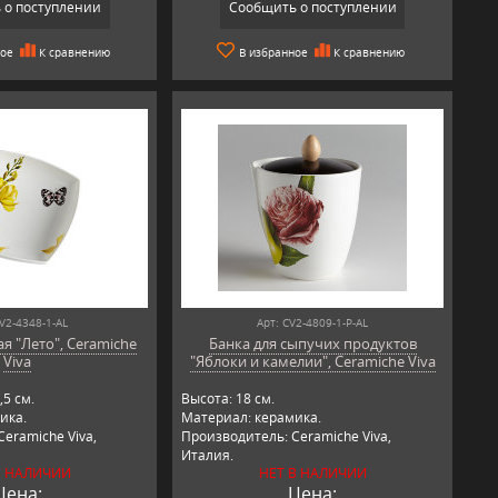
 о поступлении
Сообщить о поступлении
ное
К сравнению
В избранное
К сравнению
CV2-4348-1-AL
Арт: CV2-4809-1-P-AL
я "Лето", Ceramiche
Банка для сыпучих продуктов
Viva
"Яблоки и камелии", Ceramiche Viva
,5 см.
Высота: 18 см.
ика.
Материал: керамика.
eramiche Viva,
Производитель: Ceramiche Viva,
Италия.
В НАЛИЧИИ
НЕТ В НАЛИЧИИ
Цена:
Цена: