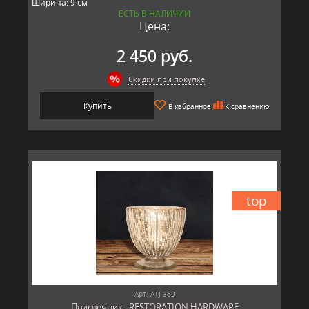
Ширина: 9 см
ЕСТЬ В НАЛИЧИИ
Длина: 9 см
Цена:
Материал: стекло
Производитель: RESTORATION HARDWARE, США
2 450 руб.
Скидки при покупке
Купить
В избранное
К сравнению
top
Арт: ATJ 369
Подсвечник , RESTORATION HARDWARE