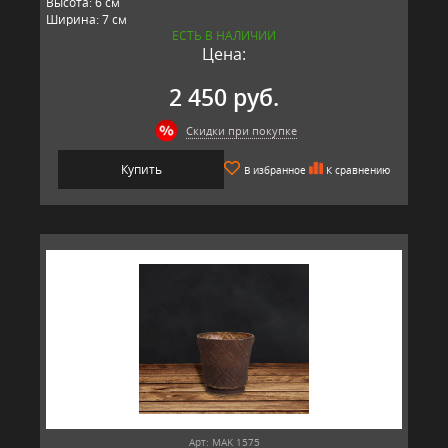
Высота: 6 см
Ширина: 7 см
ЕСТЬ В НАЛИЧИИ
Длина: 7 см
Цена:
Материал: стекло
Производитель: RESTORATION HARDWARE, США
2 450 руб.
Скидки при покупке
Купить
В избранное
К сравнению
Арт: MAK 1575