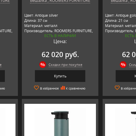
ITURE
Вешалка , ROOMERS FURNITURE
Вешалка , R
Цвет: Antique silver
Цвет: Antique gol
Длина: 37 см
Длина: 21 см
Материал: металл
Материал: метал
ITURE,
Производитель: ROOMERS FURNITURE,
Производитель:
ЕСТЬ В НАЛИЧИИ
ЕСТЬ
Нидерланды
Нидерланды
Цена:
62 020 руб.
62 0
е
Скидки при покупке
Ски
Купить
нию
В избранное
К сравнению
В избран