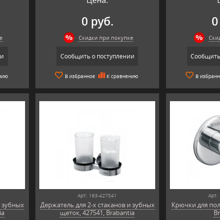
0 руб.
0
е
Скидки при покупке
Ски
ии
Сообщить о поступлении
Сообщить
нию
В избранное
К сравнению
В избран
Арт: 163-427541
Арт:
и зубных
Держатель для 2-х стаканов и зубных
Крючки для поло
ia
щеток, 427541, Brabantia
Br