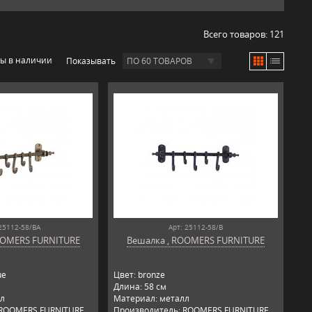
Всего товаров:
121
ры в наличии
Показывать
ПО 60 ТОВАРОВ
25112-58/BA
Арт: 25112-58/B
OOMERS FURNITURE
Вешалка , ROOMERS FURNITURE
ue
Цвет: bronze
Длина: 58 см
л
Материал: металл
 ROOMERS FURNITURE,
Производитель: ROOMERS FURNITURE,