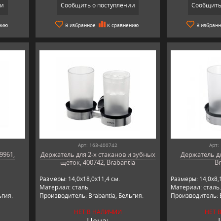
ии
Сообщить о поступлении
Сообщить
нию
В избранное
К сравнению
В избран
Арт: 163-400742
Арт:
9961,
Держатель для 2-х стаканов и зубных
Держатель дл
щеток, 400742, Brabantia
Br
Размеры: 14,0х18,0х11,4 см.
Размеры: 14,0х8,1
Материал: сталь.
Материал: сталь.
ьгия.
Производитель: Brabantia, Бельгия.
Производитель: B
НЕТ В НАЛИЧИИ
НЕТ 
Цена: