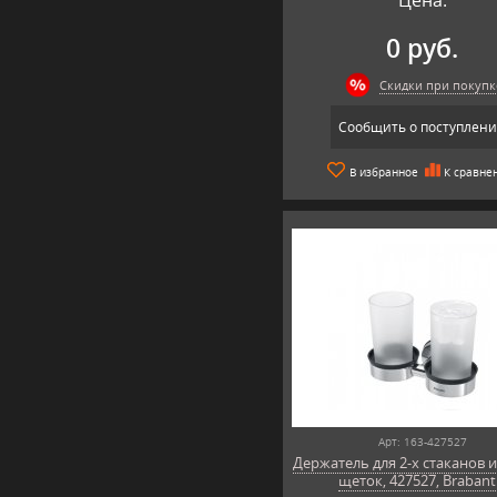
0 руб.
Скидки при покупк
Сообщить о поступлен
В избранное
К сравне
Арт: 163-427527
Держатель для 2-х стаканов 
щеток, 427527, Brabant