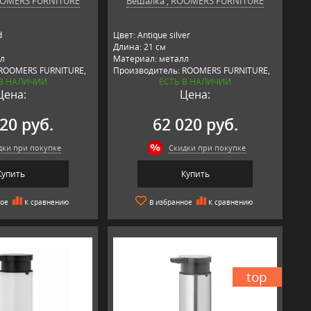
OOMERS FURNITURE
Вешалка , ROOMERS FURNITURE
d
Цвет: Antique silver
Длина: 21 см
л
Материал: металл
 ROOMERS FURNITURE,
Производитель: ROOMERS FURNITURE,
 В НАЛИЧИИ
ЕСТЬ В НАЛИЧИИ
Нидерланды
Цена:
Цена:
20 руб.
62 020 руб.
дки при покупке
Скидки при покупке
Купить
Купить
ное
К сравнению
В избранное
К сравнению
top