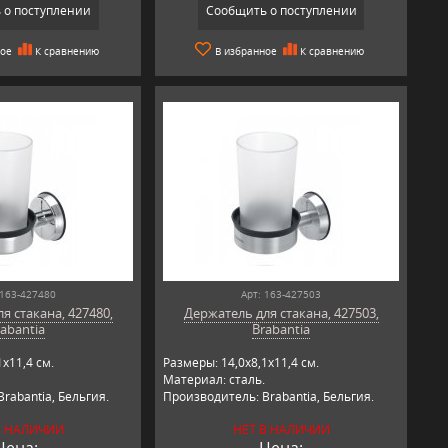
 о поступлении
Сообщить о поступлении
ное
К сравнению
В избранное
К сравнению
 163-427480
Арт: 163-427503
я стакана, 427480,
Держатель для стакана, 427503,
abantia
Brabantia
х11,4 см.
Размеры: 14,0х8,1х11,4 см.
Материал: сталь.
rabantia, Бельгия.
Производитель: Brabantia, Бельгия.
В НАЛИЧИИ
НЕТ В НАЛИЧИИ
Цена:
Цена: