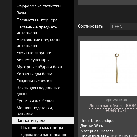
Фарфоровые статуэтки
Вазы
Предметы интерьера
Сортировать
ЦЕНА
Настенные предметы
интерьера
Настольные предметы
интерьера
Ёлочные игрушки
Бизнес-сувениры
Мусорные вёдра и баки
Корзины для белья
Гладильные доски
Чехлы для гладильных
досок
Арт: 25115-38
Сушилки для белья
Ложка для обуви , ROO
Мешки, подставки,
FURNITURE
вешалки
Ванная и туалет
Цвет: brass antique
Длина: 38 см
Полочки и мыльницы
Материал: металл
Держатели для стаканов
Производитель: ROOMERS FURN