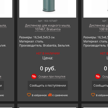
Арт: 163-107467
Арт:
ыла,
Диспенсер для жидкого мыла,
Диспенсер д
107467, Brabantia
10818
Размеры: 16,5х6,5х9,5 см.
Размеры: 16,5х6,5
Материал: сталь.
Материал: сталь.
ьгия.
Производитель: Brabantia, Бельгия.
Производитель: B
НЕТ В НАЛИЧИИ
НЕТ 
Цена:
0 руб.
0
е
Скидки при покупке
Ски
ии
Сообщить о поступлении
Сообщить
нию
В избранное
К сравнению
В избран