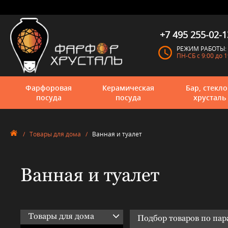
+7 495 255-02-1
РЕЖИМ РАБОТЫ:
ПН-СБ с 9:00 до 1
Фарфоровая
Керамическая
Бар, стекло
посуда
посуда
хрусталь
/
Товары для дома
/
Ванная и туалет
Ванная и туалет
Товары для дома
Подбор товаров по па