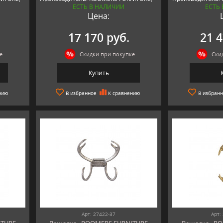
ЕСТЬ В НАЛИЧИИ
ЕСТЬ
Нидерланды
Нидерланды
Цена:
17 170 руб.
21 4
е
Скидки при покупке
Ски
Купить
нию
В избранное
К сравнению
В избран
Арт: 27422-37
Арт: