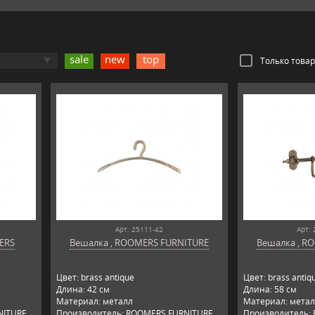
sale
new
top
Только това
Арт: 25111-42
Арт: 
MERS
Вешалка , ROOMERS FURNITURE
Вешалка , R
Цвет: brass antique
Цвет: brass antiq
Длина: 42 см
Длина: 58 см
Материал: металл
Материал: метал
ITURE,
Производитель: ROOMERS FURNITURE,
Производитель: