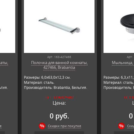
Арт: 163-427466
Арт:
аты,
Полочка для ванной комнаты,
Мыльница, 4
427466, Brabantia
Размеры: 6,0х63,0х12,3 см.
Размеры: 6,3,х11,
Материал: сталь.
Материал: сталь.
ьгия.
Производитель: Brabantia, Бельгия.
Производитель: B
НЕТ В НАЛИЧИИ
НЕТ 
Цена:
0 руб.
0
е
Скидки при покупке
Ски