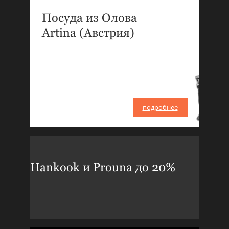
Посуда из Олова
Artina (Австрия)
подробнее
Hankook и Prouna до 20%