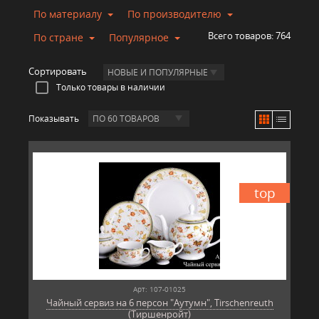
По материалу
По производителю
Всего товаров:
764
По стране
Популярное
Сортировать
НОВЫЕ И ПОПУЛЯРНЫЕ
Только товары в наличии
Показывать
ПО 60 ТОВАРОВ
top
Арт: 107-01025
Чайный сервиз на 6 персон "Аутумн", Tirschenreuth
(Тиршенройт)