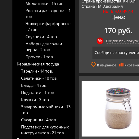
Страна производства: КИТАЙ
Молочники -
15 тов.
Страна ТМ: Австралия
Розетки для варенья -
1
НЕТ В НАЛИЧИИ
тов.
Цена:
Этажерки фарфоровые
170 руб.
-
7 тов.
Соусники -
4 тов.
Скидки при покупк
Наборы для соли и
перца -
2 тов.
Сообщить о поступлен
Прочее -
1 тов.
Керамическая посуда
В избранное
К сравне
Тарелки -
14 тов.
Салатники -
10 тов.
Блюда -
4 тов.
Подставки -
1 тов.
Кружки -
3 тов.
Заварочные чайники -
13
тов.
Сахарницы -
4 тов.
Подставки для кухонных
инструментов -
21 тов.