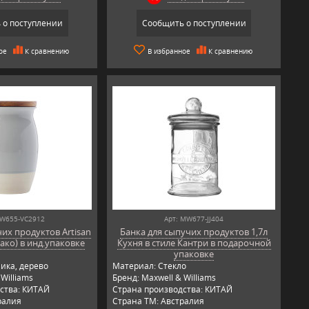
 о поступлении
Сообщить о поступлении
ое
К сравнению
В избранное
К сравнению
MW655-VC2912
Арт: MW677-JJ404
их продуктов Artisan
Банка для сыпучих продуктов 1,7л
ако) в инд.упаковке
Кухня в стиле Кантри в подарочной
упаковке
ика, дерево
Материал: Стекло
Williams
Бренд: Maxwell & Williams
ства: КИТАЙ
Страна производства: КИТАЙ
ралия
Страна ТМ: Австралия