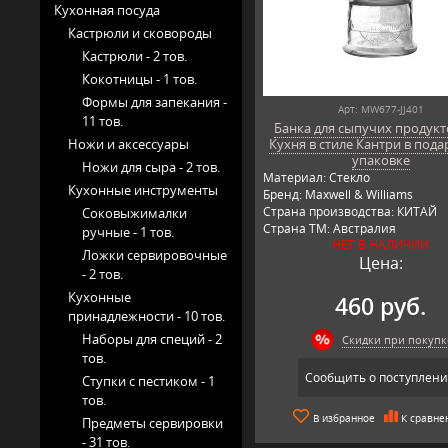
Кухонная посуда
Кастрюли и сковороды
Кастрюли -
2 тов.
Кокотницы -
1 тов.
Формы для запекания -
Арт: MW677-JJ401
11 тов.
Банка для сыпучих продукто
Ножи и аксессуары
Кухня в стиле Кантри в под
упаковке
Ножи для сыра -
2 тов.
Материал: Стекло
Кухонные инструменты
Бренд: Maxwell & Williams
Страна производства: КИТАЙ
Соковыжималки
Страна ТМ: Австралия
ручные -
1 тов.
НЕТ В НАЛИЧИИ
Ложки сервировочные
Цена:
-
2 тов.
Кухонные
460 руб.
принадлежности -
10 тов.
Наборы для специй -
2
Скидки при покупк
тов.
Сообщить о поступлен
Ступки с пестиком -
1
тов.
В избранное
К сравне
Предметы сервировки
-
31 тов.