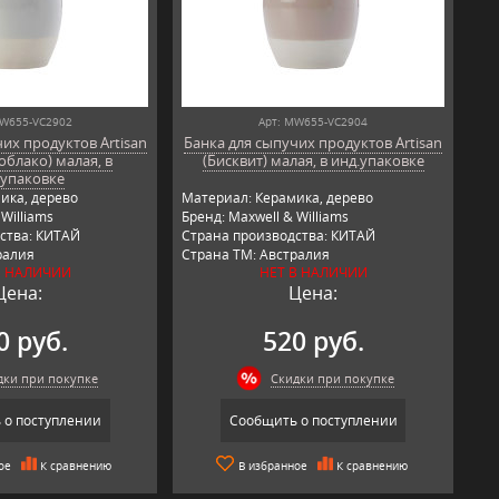
MW655-VC2902
Арт: MW655-VC2904
их продуктов Artisan
Банка для сыпучих продуктов Artisan
облако) малая, в
(Бисквит) малая, в инд.упаковке
.упаковке
ика, дерево
Материал: Керамика, дерево
Williams
Бренд: Maxwell & Williams
ства: КИТАЙ
Страна производства: КИТАЙ
ралия
Страна ТМ: Австралия
В НАЛИЧИИ
НЕТ В НАЛИЧИИ
Цена:
Цена:
0 руб.
520 руб.
дки при покупке
Скидки при покупке
 о поступлении
Сообщить о поступлении
ое
К сравнению
В избранное
К сравнению