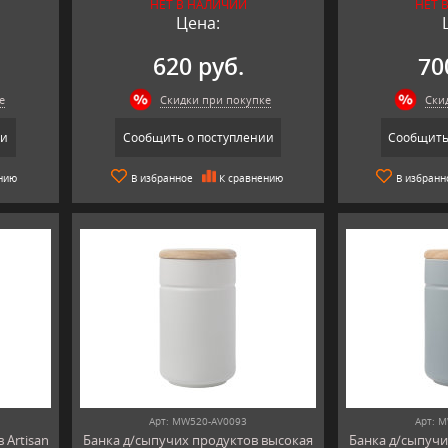
НЕТ В НАЛИЧИИ
НЕТ 
Цена:
620 руб.
70
е
Скидки при покупке
Ски
ии
Сообщить о поступлении
Сообщить
нию
В избранное
К сравнению
В избранн
Арт: MW520-AV0093
Арт: 
 Artisan
Банка д/сыпучих продуктов высокая
Банка д/сыпучи