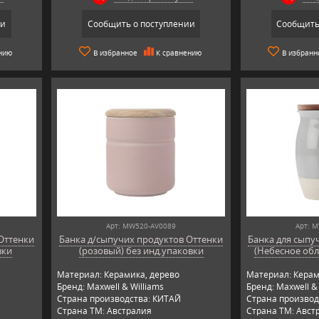
ии
Сообщить о поступлении
Сообщить
нию
В избранное
К сравнению
В избранн
Арт: MW520-AV0089
Арт: 
Оттенки
Банка д/сыпучих продуктов Оттенки
Банка для сыпуч
вки
(розовый) без инд.упаковки
(Небесное обл
Материал: Керамика, дерево
Материал: Керам
Бренд: Maxwell & Williams
Бренд: Maxwell & 
Страна производства: КИТАЙ
Страна производ
Страна ТМ: Австралия
Страна ТМ: Авст