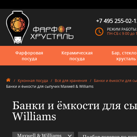
+7 495 255-02-1
РЕЖИМ РАБОТЫ:
ПН-СБ с 9:00 до 
Фарфоровая
Керамическая
Бар, стекло
посуда
посуда
хрусталь
/
Кухонная посуда
/
Всё для хранения
/
Банки и ёмкости для с
Банки и ёмкости для сыпучих Maxwell & Williams
Банки и ёмкости для с
Williams
Maxwell & Williams
Подбор товаров по па