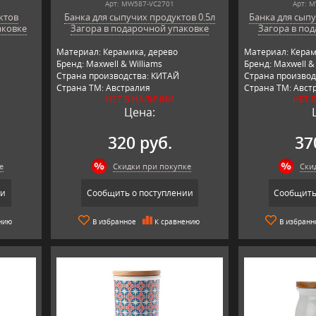
Арт: MW587-VC2701
Арт: 
ктов
Банка для сыпучих продуктов 0.5л
Банка для сыпу
аковке
Загора в подарочной упаковке
Загора в по
Материал: Керамика, дерево
Материал: Керам
Бренд: Maxwell & Williams
Бренд: Maxwell & 
Страна производства: КИТАЙ
Страна производ
Страна ТМ: Австралия
Страна ТМ: Авст
НЕТ В НАЛИЧИИ
НЕТ 
Цена:
320 руб.
37
е
Скидки при покупке
Ски
ии
Сообщить о поступлении
Сообщить
нию
В избранное
К сравнению
В избранн