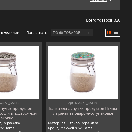
Всего товаров:
326
 в наличии
Показывать
ПО 60 ТОВАРОВ
W677-JJ65007
Арт: MW677-JJ65009
ыпучих продуктов
Банка для сыпучих продуктов Птицы
росли в подарочной
и гранат в подарочной упаковке
паковке
о, керамика
Материал: Стекло, керамика
Williams
Бренд: Maxwell & Williams