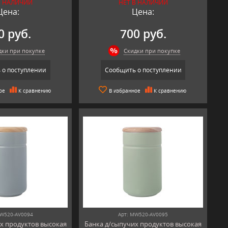
В НАЛИЧИИ
НЕТ В НАЛИЧИИ
Цена:
Цена:
0 руб.
700 руб.
дки при покупке
Скидки при покупке
 о поступлении
Сообщить о поступлении
ое
К сравнению
В избранное
К сравнению
MW520-AV0094
Арт: MW520-AV0095
х продуктов высокая
Банка д/сыпучих продуктов высокая