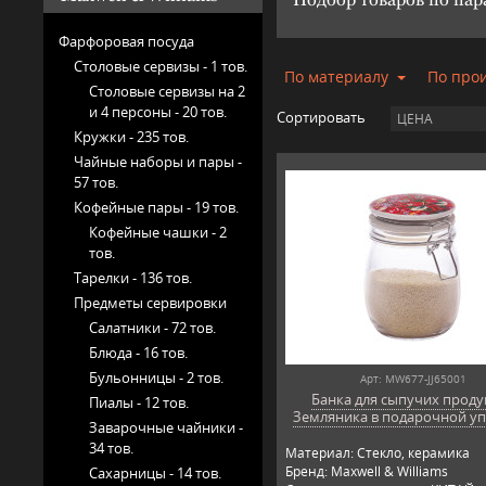
Фарфоровая посуда
Столовые сервизы -
1 тов.
По материалу
По про
Столовые сервизы на 2
и 4 персоны -
20 тов.
Сортировать
ЦЕНА
Кружки -
235 тов.
Чайные наборы и пары -
57 тов.
Кофейные пары -
19 тов.
Кофейные чашки -
2
тов.
Тарелки -
136 тов.
Предметы сервировки
Салатники -
72 тов.
Блюда -
16 тов.
Бульонницы -
2 тов.
Арт: MW677-JJ65001
Банка для сыпучих проду
Пиалы -
12 тов.
Земляника в подарочной у
Заварочные чайники -
34 тов.
Материал: Стекло, керамика
Бренд: Maxwell & Williams
Сахарницы -
14 тов.