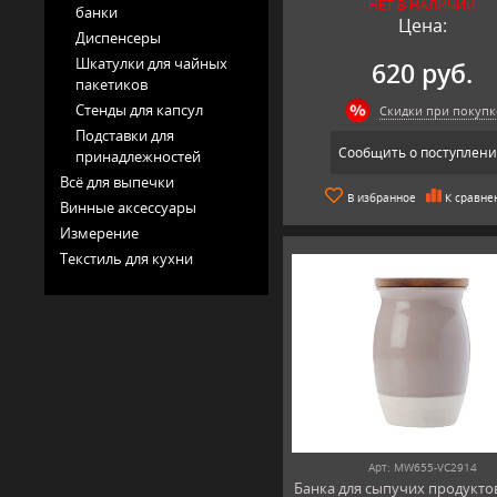
НЕТ В НАЛИЧИИ
банки
Цена:
Диспенсеры
Шкатулки для чайных
620 руб.
пакетиков
Стенды для капсул
Скидки при покупк
Подставки для
Сообщить о поступлен
принадлежностей
Всё для выпечки
В избранное
К сравне
Винные аксессуары
Измерение
Текстиль для кухни
Арт: MW655-VC2914
Банка для сыпучих продуктов