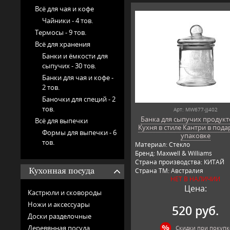
Всё для чая и кофе
Чайники -
4 тов.
Термосы -
9 тов.
Всё для хранения
Банки и ёмкости для
сыпучих -
30 тов.
Банки для чая и кофе -
2 тов.
Баночки для специй -
2
тов.
Арт: MW677-JJ402
Банка для сыпучих продукто
Всё для выпечки
Кухня в стиле Кантри в под
Формы для выпечки -
6
упаковке
тов.
Материал: Стекло
Бренд: Maxwell & Williams
Страна производства: КИТАЙ
Кухонная посуда
Страна ТМ: Австралия
НЕТ В НАЛИЧИИ
Цена:
Кастрюли и сковороды
Ножи и аксессуары
520 руб.
Доски разделочные
Деревянная посуда
Скидки при покупк