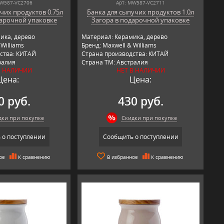
MW587-VC2706
Арт: MW587-VC2711
чих продуктов 0.75л
Банка для сыпучих продуктов 1.0л
дарочной упаковке
Загора в подарочной упаковке
ика, дерево
Материал: Керамика, дерево
Williams
Бренд: Maxwell & Williams
ства: КИТАЙ
Страна производства: КИТАЙ
ралия
Страна ТМ: Австралия
В НАЛИЧИИ
НЕТ В НАЛИЧИИ
Цена:
Цена:
0 руб.
430 руб.
дки при покупке
Скидки при покупке
 о поступлении
Сообщить о поступлении
ое
К сравнению
В избранное
К сравнению