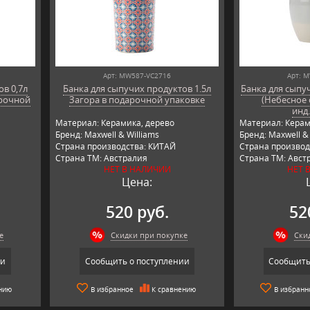
Арт: MW587-VC2716
Арт: 
в 0,7л
Банка для сыпучих продуктов 1.5л
Банка для сыпуч
арочной
Загора в подарочной упаковке
(Небесное 
инд
Материал: Керамика, дерево
Материал: Керам
Бренд: Maxwell & Williams
Бренд: Maxwell & 
Страна производства: КИТАЙ
Страна производ
Страна ТМ: Австралия
Страна ТМ: Авст
НЕТ В НАЛИЧИИ
НЕТ 
Цена:
520 руб.
52
е
Скидки при покупке
Ски
ии
Сообщить о поступлении
Сообщить
нию
В избранное
К сравнению
В избранн