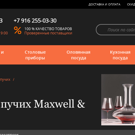
ДОСТАВКА И ОПЛАТА
СКИД
3
+7 916 255-03-30
100 % КАЧЕСТВО ТОВАРОВ
19:00
Проверенные поставщики
 и
Столовые
Оловянная
Кухонная
приборы
посуда
посуда
ыпучих
/
ыпучих Maxwell &
раметрам