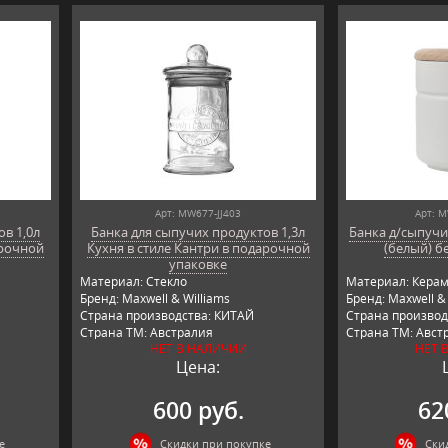
Арт: MW677-JJ403
Арт: 
в 1,0л
Банка для сыпучих продуктов 1,3л
Банка д/сыпучи
арочной
Кухня в стиле Кантри в подарочной
(белый) б
упаковке
Материал: Стекло
Материал: Керам
Бренд: Maxwell & Williams
Бренд: Maxwell & 
Страна производства: КИТАЙ
Страна производ
Страна ТМ: Австралия
Страна ТМ: Авст
НЕТ В НАЛИЧИИ
НЕТ 
Цена:
600 руб.
62
е
Скидки при покупке
Ски