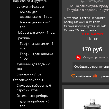
Бар, стекло и хрусталь
Арт: MW677-JJ65011
Банка для сыпучих проду
Бокалы и фужеры
Голубика в подарочной уп
Бокалы для
шампанского -
1 тов.
Материал: Стекло, керамика
Бокалы для виски -
1
Бренд: Maxwell & Williams
Страна производства: КИТАЙ
тов.
Страна ТМ: Австралия
Наборы для виски -
1 тов.
НЕТ В НАЛИЧИИ
Графины
Цена:
Графины для виски -
1
170 руб.
тов.
Графины для коньяка -
Скидки при покупк
1 тов.
Кувшины для воды -
2
Сообщить о поступлен
тов.
Этажерки -
7 тов.
В избранное
К сравне
Столовые приборы
Столовые наборы на 6
персон -
3 тов.
Отдельные приборы
другие приборы -
6
тов.