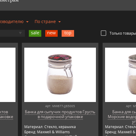
изводителю
По стране
sale
new
top
Только товары
Арт: MW677-JJ65005
Арт: M
ктов
Банка для сыпучих продуктов Грусть
Банка для с
паковке
в подарочной упаковке
Морские водо
у
Материал: Стекло, керамика
Материал: Стекл
Бренд: Maxwell & Williams
Бренд: Maxwell & 