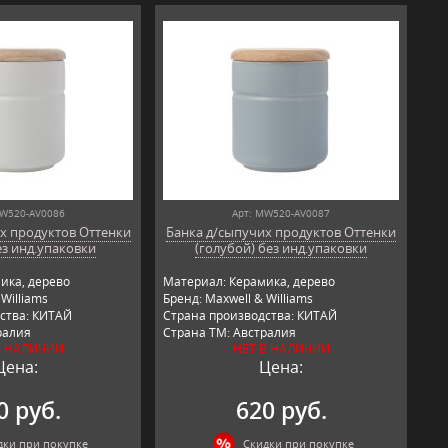
MW520-AV0086
Арт: MW520-AV0087
х продуктов Оттенки
Банка д/сыпучих продуктов Оттенки
ез инд.упаковки
(голубой) без инд.упаковки
ика, дерево
Материал: Керамика, дерево
Williams
Бренд: Maxwell & Williams
ства: КИТАЙ
Страна производства: КИТАЙ
ралия
Страна ТМ: Австралия
В НАЛИЧИИ
НЕТ В НАЛИЧИИ
Цена:
Цена:
0 руб.
620 руб.
дки при покупке
Скидки при покупке