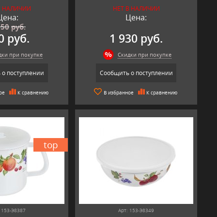
В НАЛИЧИИ
НЕТ В НАЛИЧИИ
Цена:
Цена:
650
руб.
0 руб.
1 930 руб.
дки при покупке
Скидки при покупке
 о поступлении
Сообщить о поступлении
ое
К сравнению
В избранное
К сравнению
top
 153-Э8387
Арт: 153-Э8349