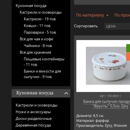
Кухонная посуда
Кастрюли и сковороды
По материалу
По про
Кастрюли -
19 тов.
Ковши -
11 тов.
Сортировать
ЦЕНА
Пароварки -
5 тов.
Всё для чая и кофе
Чайники -
8 тов.
Всё для хранения
Пищевые контейнеры
-
11 тов.
Банки и ёмкости для
сыпучих -
9 тов.
Кухонная посуда
Арт: 153-Э8311
Банка для сыпучих проду
Кастрюли и сковороды
"Фрукты" 5,5см, Ejiry
Ножи и аксессуары
Диаметр: 8,5 см.
Доски разделочные
Материал: фарфор.
Деревянная посуда
Производитель: Ejiry, Япония.