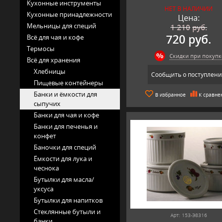
Кухонные инструменты
НЕТ В НАЛИЧИИ
Кухонные принадлежности
Цена:
Мельницы для специй
1 210
руб.
720 руб.
Всё для чая и кофе
Термосы
Скидки при покупк
Всё для хранения
Хлебницы
Сообщить о поступлен
Пищевые контейнеры
Банки и ёмкости для
В избранное
К сравне
сыпучих
Банки для чая и кофе
Банки для печенья и
конфет
Баночки для специй
Ёмкости для лука и
чеснока
Бутылки для масла/
уксуса
Бутылки для напитков
Стеклянные бутыли и
Арт: 153-Э8316
банки