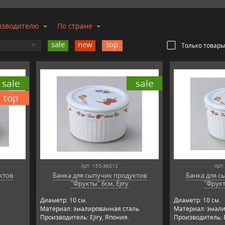
изводителю
По стране
sale
new
top
Только товары
sale
sale
top
Арт: 153-Э8312
Арт:
ктов
Банка для сыпучих продуктов
Банка для с
"Фрукты" 6см, Ejiry
"Фрукт
Диаметр: 10 см.
Диаметр: 10 см.
Материал: эмалированная сталь.
Материал: эмали
Производитель: Ejiry, Япония.
Производитель: E