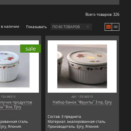
Всего товаров:
326
 в наличии
Показывать
ПО 60 ТОВАРОВ
sale
 153-Э8313
Арт: 153-Э8315
ыпучих продуктов
Набор банок "Фрукты" 3 пр, Ejiry
ы" 8см, Ejiry
Состав: 3 предмета.
рованная сталь.
Материал: эмалированная сталь.
jiry, Япония.
Производитель: Ejiry, Япония.