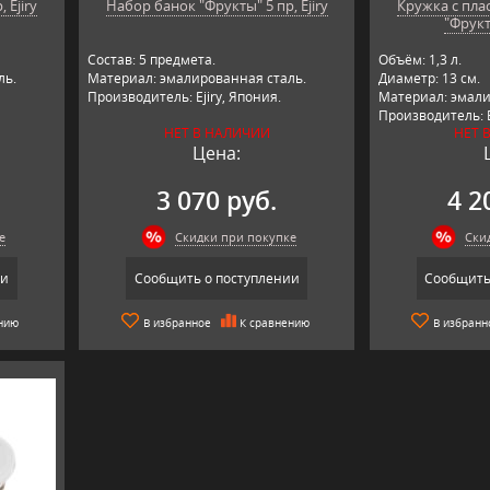
 Ejiry
Набор банок "Фрукты" 5 пр, Ejiry
Кружка с пл
"Фрукты
Состав: 5 предмета.
Объём: 1,3 л.
ль.
Материал: эмалированная сталь.
Диаметр: 13 см.
Производитель: Ejiry, Япония.
Материал: эмали
Производитель: E
НЕТ В НАЛИЧИИ
НЕТ 
Цена:
3 070 руб.
4 2
е
Скидки при покупке
Ски
ии
Сообщить о поступлении
Сообщить
нию
В избранное
К сравнению
В избранн