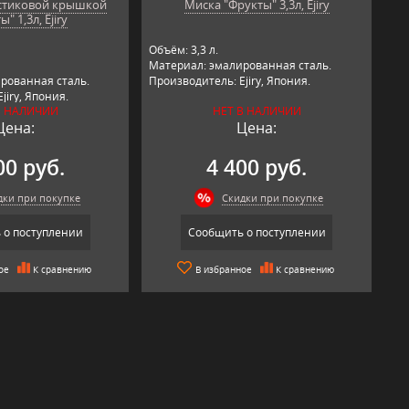
астиковой крышкой
Миска "Фрукты" 3,3л, Ejiry
" 1,3л, Ejiry
Объём: 3,3 л.
Материал: эмалированная сталь.
рованная сталь.
Производитель: Ejiry, Япония.
jiry, Япония.
В НАЛИЧИИ
НЕТ В НАЛИЧИИ
Цена:
Цена:
00 руб.
4 400 руб.
дки при покупке
Скидки при покупке
 о поступлении
Сообщить о поступлении
ое
К сравнению
В избранное
К сравнению