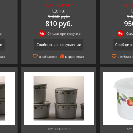
НЕТ В НАЛИЧИИ
НЕТ 
Цена:
1 460
руб.
1 
810 руб.
95
е
Скидки при покупке
Ски
ии
Сообщить о поступлении
Сообщить
нию
В избранное
К сравнению
В избранн
Арт: 153-Э8317
Арт: