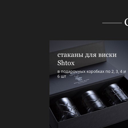
стаканы для виски
Shtox
в подарочных коробках по 2, 3, 4 и
6 шт