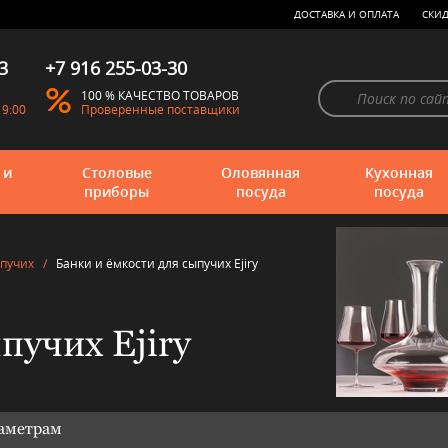
ДОСТАВКА И ОПЛАТА
СКИД
3
+7 916 255-03-30
100 % КАЧЕСТВО ТОВАРОВ
19:00
Проверенные поставщики
 и
Столовые
Оловянная
Кухонная
приборы
посуда
посуда
ыпучих
/
Банки и ёмкости для сыпучих Ejiry
пучих Ejiry
раметрам