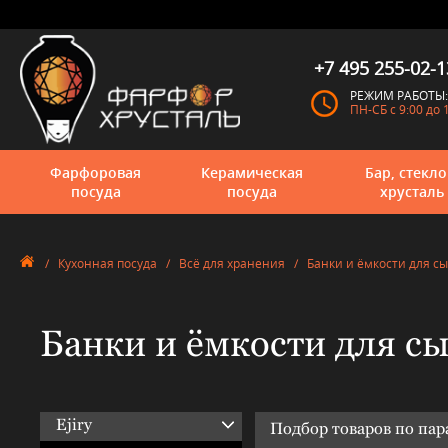
+7 495 255-02-1
РЕЖИМ РАБОТЫ:
ПН-СБ с 9:00 до 
Фарфоровая
Керамическая
Бар, стекло
посуда
посуда
хрусталь
/
Кухонная посуда
/
Всё для хранения
/
Банки и ёмкости для с
Банки и ёмкости для сы
Ejiry
Подбор товаров по па