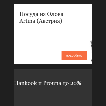
Посуда из Олова
Artina (Австрия)
подробнее
Hankook и Prouna до 20%