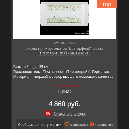
top
Арт: 107-01071
Блюдо прямоугольное "Баттерфляй", 35 см,
Tirschenreuth (Тиршенройт)
Размер блюда: 35 см.
Производитель - Tirschenreuth (Тиршенройт), Германия.
Материал - твердый фарфор высшего немецкого качества.
НЕТ В НАЛИЧИИ
Цена:
4 860 руб.
Скидки при покупке
Сообщить о поступлении
В избранное
К сравнению