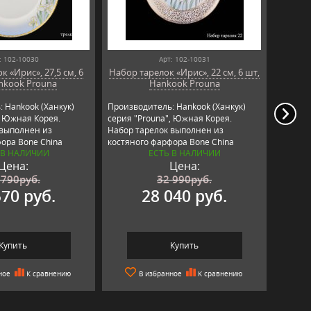
: 102-10030
Арт: 102-10031
 «Ирис», 27,5 см, 6
Набор тарелок «Ирис», 22 см, 6 шт,
Набор 
nkook Prouna
Hankook Prouna
см
 Hankook (Ханкук)
Производитель: Hankook (Ханкук)
Произво
, Южная Корея.
серия "Prouna", Южная Корея.
серия "
 выполнен из
Набор тарелок выполнен из
Набор 
ора Bone China
костяного фарфора Bone China
костяно
 В НАЛИЧИИ
ЕСТЬ В НАЛИЧИИ
тва.
премиум качества.
премиу
Цена:
Цена:
 790
руб.
32 990
руб.
570 руб.
28 040 руб.
Купить
Купить
ное
К сравнению
В избранное
К сравнению