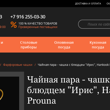
ДОСТАВКА И ОПЛАТА
СК
3
+7 916 255-03-30
100 % КАЧЕСТВО ТОВАРОВ
9:00
Проверенные поставщики
 и
Столовые
Оловянная
Кухонная
приборы
посуда
посуда
/
Фарфоровые чашки
/
Чайная пара - чашка с блюдцем "Ирис", Hankook 
Чайная пара - чашк
блюдцем "Ирис", H
Prouna