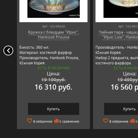
Арт: 102-06426
Арт: 102-061
Кружка с блюдцем "Ирис",
Чайная пара - чашк
Hankook Prouna
"Ирис Low", Hanko
Ёмкость: 360 мл.
Производитель - Hanko
Материал: костяной фарфор.
Южная Корея.
Производитель: Hankook Prouna,
Набор 2 предмета, вып
Южная Корея.
костяного фарфора.
ЕСТЬ В НАЛИЧИИ
ЕСТЬ В НАЛ
Цена:
Цена:
19 190
руб.
19 490
ру
16 310 руб.
16 560 
Купить
Купить
В избранное
К сравнению
В избранное
К