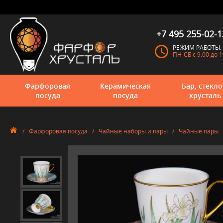
+7 495 255-02-1
РЕЖИМ РАБОТЫ:
ПН-СБ с 9:00 до 1
Фарфоровая
Керамическая
Бар, стекло
посуда
посуда
хрусталь
/
Фарфоровая посуда
/
Чайные наборы и пары
/
Чайные пары