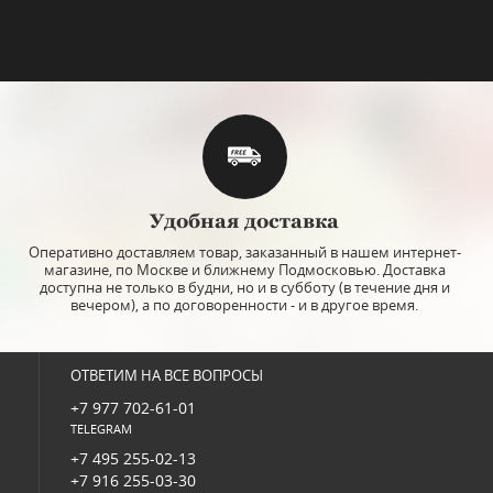
sale
top
: 102-09159
Удобная доставка
"Дэй Уайт", Hankook
Prouna
Оперативно доставляем товар, заказанный в нашем интернет-
магазине, по Москве и ближнему Подмосковью. Доставка
 чашка с блюдцем.
доступна не только в будни, но и в субботу (в течение дня и
- Hankook (Ханкук),
вечером), а по договоренности - и в другое время.
Прауна).
В НАЛИЧИИ
 выполнен из
Цена:
ОТВЕТИМ НА ВСЕ ВОПРОСЫ
фора высшего
рашен кристаллами
 030
руб.
+7 977 702-61-01
870 руб.
TELEGRAM
+7 495 255-02-13
+7 916 255-03-30