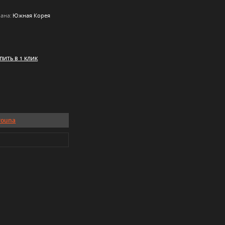
ана:
Южная Корея
ПИТЬ В 1 КЛИК
rouna