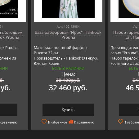
61
Арт: 102-13084
Арт
а с блюдцем
Ваза фарфоровая "Ирис", Hankook
Набор тарелок
ok Prouna
Prouna
шт, Ha
ok Prouna,
Материал: костяной фарфор.
Производитель:
Высота 32 см.
серия "Prouna"
олнен из
Производитель - Hankook (Ханкук),
Набор тарелок
Южная Корея.
костяного фарф
ИЧИИ
ЕСТЬ В НАЛИЧИИ
ЕСТЬ
Серия Prouna (Прауна).
премиум качес
Цена:
б.
38 190
руб.
54
руб.
32 460 руб.
46 
Купить
 сравнению
В избранное
К сравнению
В избран