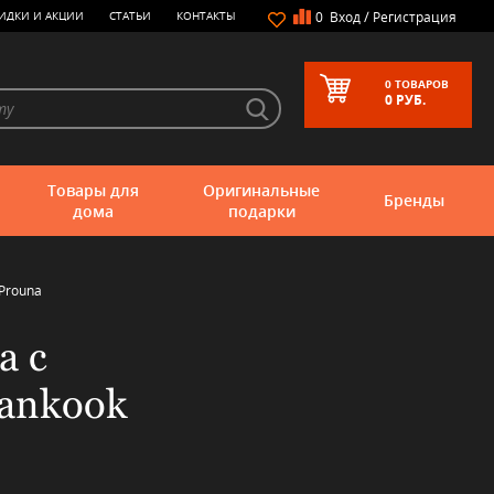
/
ИДКИ И АКЦИИ
СТАТЬИ
КОНТАКТЫ
0
Вход
Регистрация
0
ТОВАРОВ
0
РУБ.
Товары для
Оригинальные
Бренды
дома
подарки
Prouna
а с
ankook