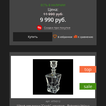
ЕСТЬ В НАЛИЧИИ
Цена:
11 990
руб.
9 990 руб.
Скидки при покупке
Купить
В избранное
К сравнению
top
sale
Арт: ИПХ012
Штоф для виски "Crack", хрусталь, Bohemia Jihlava