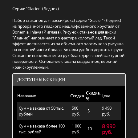
Серия: "Glacier" (Ледник).
Набор стаканов для виски (рокс) серии "Glacier" (Ледник)
из прозрачного гладкого нешлифованного хрусталя от
Bohemia Jihlava (Йиглава). Рисунок стаканов для виски
"Ледник" напоминает по фактуре колотый лёд. Такой
эффект достигается из-за объемного хаотичного рисунка
на внешней части бокала. Бокалы удобно держать в руке.
Стакан не выскользнет из рук благодаря своей фактурной
поверхности. Основание стакана квадратное, верхний
край скругленный.
ДОСТУПНЫЕ СКИДКИ
Скидка,
Название
Скидка
Цена
%
Сумма заказа от 50 тыс.
500
9 490
5
рублей
руб.
руб.
8 990
Сумма заказа более 100
1 000
10
руб.
тыс. рублей
руб.