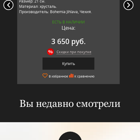
Размер: 21 см.
Размер: 
Материал: хрусталь.
Материа
Производитель: Bohemia Jihlava, Чехия.
Произво
ЕСТЬ В НАЛИЧИИ
Цена:
3 650 руб.
Скидки при покупке
Купить
В избранное
К сравнению
Вы недавно смотрели
top
sale