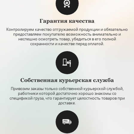
Арт: ИПХ012
Гарантия качества
Штоф для виски "Crack", хрусталь, Bohemia Jihlava
Набор б
Контролируем качество отгружаемой продукции и обязательно
предоставляем покупателю возможность внимательно и
неспешно осмотреть товар, убедиться в его полной
Объём штофа: 0,9 л.
Объём б
сохранности и качестве перед оплатой.
Материал: хрусталь.
Материа
Производитель: Bohemia Jihlava, Чехия.
Произво
ЕСТЬ В НАЛИЧИИ
Цена:
14 750
руб.
9 990 руб.
Собственная курьерская служба
Привозим заказы только собственной курьерской службой,
Скидки при покупке
работники которой достаточно хорошо знакомы со
спецификой груза, что гарантирует целостность товаров при
Купить
доставке.
В избранное
К сравнению