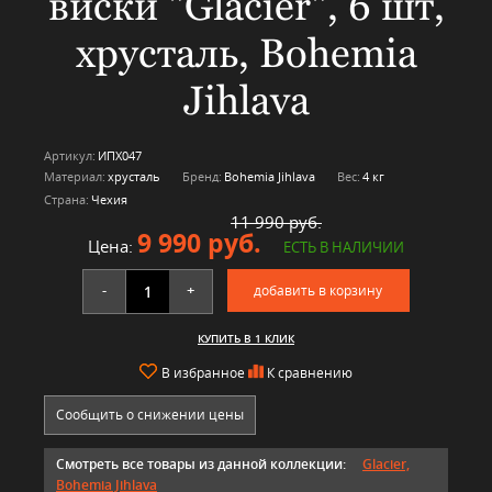
виски "Glacier", 6 шт,
хрусталь, Bohemia
Jihlava
Артикул:
ИПХ047
Материал:
хрусталь
Бренд:
Bohemia Jihlava
Вес:
4 кг
Страна:
Чехия
11 990 руб.
9 990 руб.
Цена:
ЕСТЬ В НАЛИЧИИ
-
+
добавить в корзину
КУПИТЬ В 1 КЛИК
В избранное
К сравнению
Сообщить о снижении цены
Смотреть все товары из данной коллекции:
Glacier,
Bohemia Jihlava