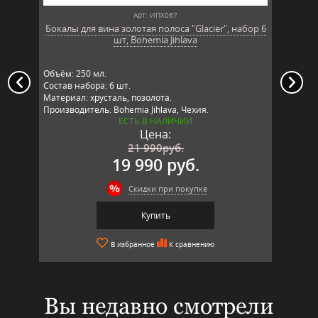
Арт: ИПХ067
Бокалы для вина золотая полоса "Glacier", набор 6
Бокалы 
шт, Bohemia Jihlava
Объём: 250 мл.
Объём: 
Состав набора: 6 шт.
Состав 
Материал: хрусталь, позолота.
Материа
Производитель: Bohemia Jihlava, Чехия.
Произво
ЕСТЬ В НАЛИЧИИ
Цена:
21 990
руб.
19 990 руб.
Скидки при покупке
Купить
В избранное
К сравнению
Вы недавно смотрели