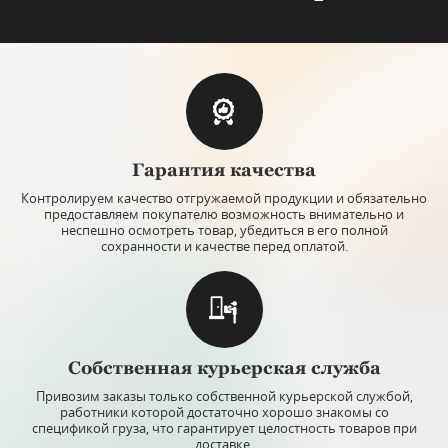
top
Арт: ИПХ059
Гарантия качества
Штоф для виски "Glacier" голд, хрусталь, Bohemia
Штоф дл
Jihlava
Контролируем качество отгружаемой продукции и обязательно
предоставляем покупателю возможность внимательно и
неспешно осмотреть товар, убедиться в его полной
Объём штофа: 0,9 л.
Объём ш
сохранности и качестве перед оплатой.
Материал: хрусталь, позолота.
Материа
Производитель: Bohemia Jihlava, Чехия.
Произво
ЕСТЬ В НАЛИЧИИ
Цена:
25 990 руб.
Собственная курьерская служба
Привозим заказы только собственной курьерской службой,
Скидки при покупке
работники которой достаточно хорошо знакомы со
спецификой груза, что гарантирует целостность товаров при
Купить
доставке.