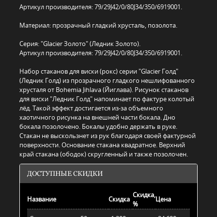
Артикул производителя: 79/29J42/0/80J34/350/6919001.
Материал: прозрачный гладкий хрусталь, позолота.
Серия: "Glacier Золото" (Ледник Золото).
Артикул производителя: 79/29J42/0/80J34/350/6919001.
Набор стаканов для виски (рокс) серии "Glacier Голд"
(Ледник Голд) из прозрачного гладкого нешлифованного
хрусталя от Bohemia Jihlava (Йиглава). Рисунок стаканов
для виски "Ледник Голд" напоминает по фактуре колотый
лёд. Такой эффект достигается из-за объемного
хаотичного рисунка на внешней части бокала. Дно
бокала позолочено. Бокалы удобно держать в руке.
Стакан не выскользнет из рук благодаря своей фактурной
поверхности. Основание стакана квадратное. Верхний
край стакана (ободок) скругленный и также позолочен.
ДОСТУПНЫЕ СКИДКИ
Скидка,
Название
Скидка
Цена
%