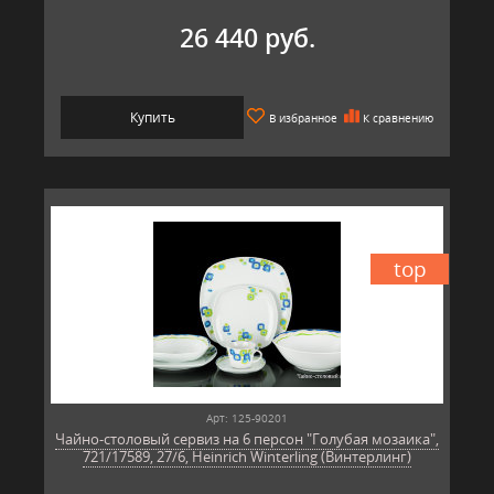
26 440 руб.
Купить
В избранное
К сравнению
top
Арт: 125-90201
Чайно-столовый сервиз на 6 персон "Голубая мозаика",
721/17589, 27/6, Heinrich Winterling (Винтерлинг)