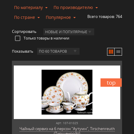
По материалу
По производителю
Всего товаров:
764
По стране
Популярное
Сортировать
НОВЫЕ И ПОПУЛЯРНЫЕ
Только товары в наличии
Показывать
ПО 60 ТОВАРОВ
top
Арт: 107-01025
Чайный сервиз на 6 персон "Аутумн", Tirschenreuth
(Тиршенройт)