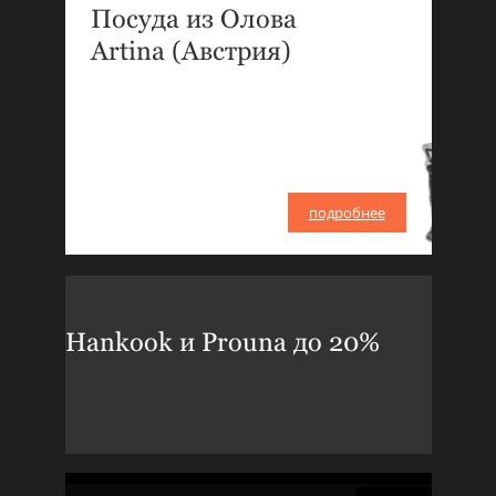
Посуда из Олова
Artina (Австрия)
подробнее
Hankook и Prouna до 20%