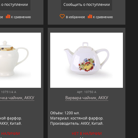
 о поступлении
Сообщить о поступлении
ое
К сравнению
В избранное
К сравнению
: 10751/4 А
Арт: 10750 А
очка чайник, АККУ
Варвара чайник, АККУ
Объём: 1200 мл.
ной фарфор.
Материал: костяной фарфор.
АККУ, Китай.
Производитель: АККУ, Китай.
В НАЛИЧИИ
НЕТ В НАЛИЧИИ