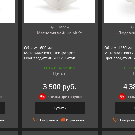
Арт: 10730 А
Ар
У
Магнолия чайник, АККУ
Людовик
Объём: 1600 мл.
Объём: 1250 мл.
Материал: костяной фарфор.
Материал: костя
Производитель: АККУ, Китай.
Производитель: 
ЕСТЬ В НАЛИЧИИ
ЕСТЬ
Цена:
3 500 руб.
4 3
е
Скидки при покупке
Ски
Купить
нию
В избранное
К сравнению
В избранн