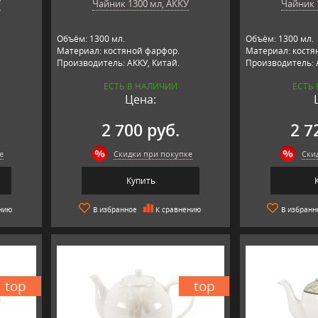
У
Чайник 1300 мл, АККУ
Чайник 
Объём: 1300 мл.
Объём: 1300 мл.
Материал: костяной фарфор.
Материал: костя
Производитель: АККУ, Китай.
Производитель: 
ЕСТЬ В НАЛИЧИИ
ЕСТЬ
Цена:
2 700 руб.
2 7
е
Скидки при покупке
Ски
Купить
нию
В избранное
К сравнению
В избранн
top
top