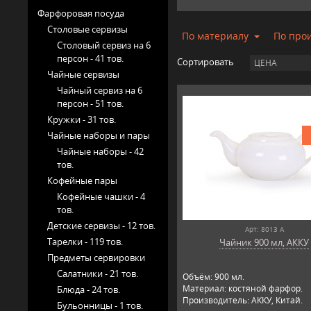
Фарфоровая посуда
Столовые сервизы
По материалу
По про
Столовый сервиз на 6
персон -
41 тов.
Сортировать
ЦЕНА
Чайные сервизы
Чайный сервиз на 6
персон -
51 тов.
Кружки -
31 тов.
Чайные наборы и пары
Чайные наборы -
42
тов.
Кофейные пары
Кофейные чашки -
4
тов.
Детские сервизы -
12 тов.
Арт: 8013 А
Тарелки -
119 тов.
Чайник 900 мл, АККУ
Предметы сервировки
Салатники -
21 тов.
Объём: 900 мл.
Материал: костяной фарфор.
Блюда -
24 тов.
Производитель: АККУ, Китай.
Бульонницы -
1 тов.