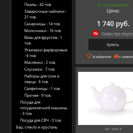
Пиалы -
42 тов.
ЕСТЬ В НАЛИЧИИ
Цена:
Заварочные чайники -
21 тов.
1 740 руб.
Сахарницы -
14 тов.
Молочники -
16 тов.
Скидки при покупк
Вазы для фруктов -
1
тов.
Купить
Этажерки фарфоровые
-
6 тов.
В избранное
К сравне
Маслёнки -
2 тов.
Соусники -
7 тов.
Наборы для соли и
перца -
6 тов.
Салфетницы -
1 тов.
Прочее -
9 тов.
Посуда для
посудомоечной машины
-
3 тов.
Посуда для СВЧ -
3 тов.
Бар, стекло и хрусталь
Арт: 8063 А