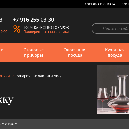
ДОСТАВКА И ОПЛАТА
СКИД
3
+7 916 255-03-30
100 % КАЧЕСТВО ТОВАРОВ
19:00
Проверенные поставщики
 и
Столовые
Оловянная
Кухонная
приборы
посуда
посуда
йники
/
Заварочные чайники Акку
кку
раметрам