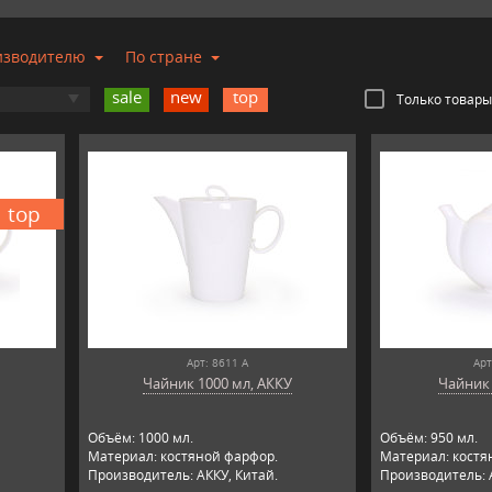
изводителю
По стране
sale
new
top
Только товары
top
Арт: 8611 А
Арт
Чайник 1000 мл, АККУ
Чайник 
Объём: 1000 мл.
Объём: 950 мл.
Материал: костяной фарфор.
Материал: костя
Производитель: АККУ, Китай.
Производитель: 