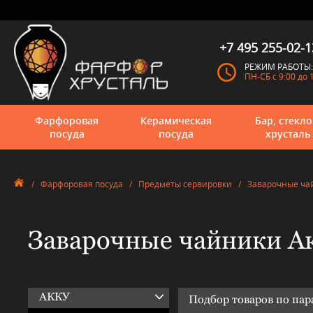
+7 495 255-02-1
РЕЖИМ РАБОТЫ:
ПН-СБ с 9:00 до 
Фарфоровая
Керамическая
Бар, стекло
посуда
посуда
хрусталь
/
Фарфоровая посуда
/
Предметы сервировки
/
Заварочные ча
Заварочные чайники А
АККУ
Подбор товаров по па