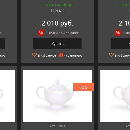
ЕСТЬ В НАЛИЧИИ
ЕСТЬ
Цена:
2 010 руб.
2 1
е
Скидки при покупке
Ски
Купить
нию
В избранное
К сравнению
В избранн
top
Арт: 8106А
Ар