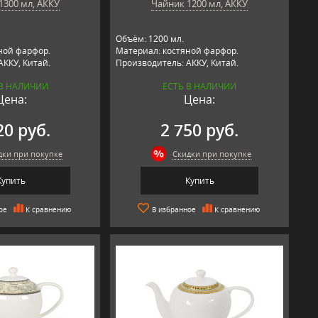
1300 мл, АККУ
Чайник 1200 мл, АККУ
Объём: 1200 мл.
ной фарфор.
Материал: костяной фарфор.
АККУ, Китай.
Производитель: АККУ, Китай.
 В НАЛИЧИИ
ЕСТЬ В НАЛИЧИИ
Цена:
Цена:
20 руб.
2 750 руб.
дки при покупке
Скидки при покупке
Купить
Купить
ое
К сравнению
В избранное
К сравнению