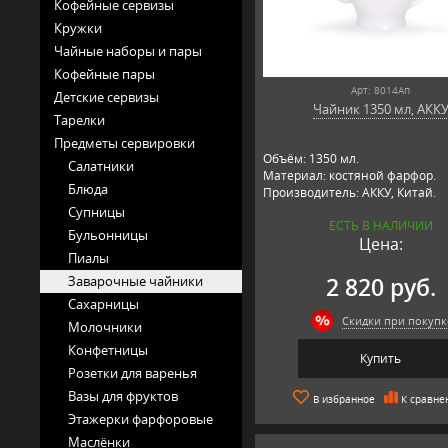
Кофейные сервизы
Кружки
Чайные наборы и пары
Кофейные пары
Арт: 8014Ап
Детские сервизы
Чайник 1350 мл, АКК
Тарелки
Предметы сервировки
Объём: 1350 мл.
Салатники
Материал: костяной фарфор.
Блюда
Производитель: АККУ, Китай.
Супницы
ЕСТЬ В НАЛИЧИИ
Бульонницы
Цена:
Пиалы
Заварочные чайники
2 820 руб.
Сахарницы
Скидки при покупк
Молочники
Конфетницы
Купить
Розетки для варенья
Вазы для фруктов
В избранное
К сравне
Этажерки фарфоровые
Маслёнки