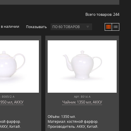
Всего товаров:
244
 в наличии
Показывать
ПО 60 ТОВАРОВ
: 8085/2 А
Арт: 8014 А
950 мл, АККУ
Чайник 1350 мл, АККУ
Объём: 1350 мл.
ной фарфор.
Материал: костяной фарфор.
АККУ, Китай.
Производитель: АККУ, Китай.