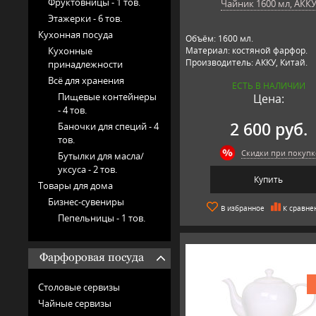
Фруктовницы -
1 тов.
Чайник 1600 мл, АКК
Этажерки -
6 тов.
Кухонная посуда
Объём: 1600 мл.
Кухонные
Материал: костяной фарфор.
Производитель: АККУ, Китай.
принадлежности
Всё для хранения
ЕСТЬ В НАЛИЧИИ
Пищевые контейнеры
Цена:
-
4 тов.
2 600 руб.
Баночки для специй -
4
тов.
Скидки при покупк
Бутылки для масла/
уксуса -
2 тов.
Купить
Товары для дома
Бизнес-сувениры
В избранное
К сравне
Пепельницы -
1 тов.
Фарфоровая посуда
Столовые сервизы
Чайные сервизы