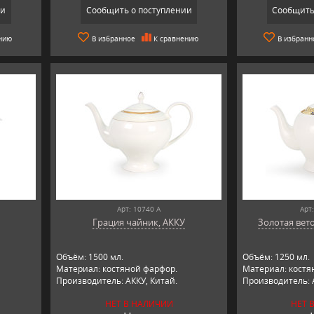
ии
Сообщить о поступлении
Сообщить
нию
В избранное
К сравнению
В избранн
Арт: 10740 А
Арт
Грация чайник, АККУ
Золотая вет
Объём: 1500 мл.
Объём: 1250 мл.
Материал: костяной фарфор.
Материал: костя
Производитель: АККУ, Китай.
Производитель: 
НЕТ В НАЛИЧИИ
НЕТ 