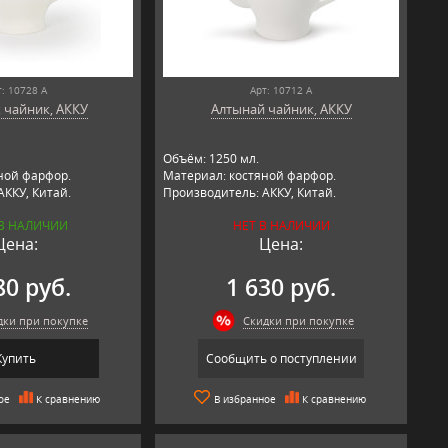
т: 10728 А
Арт: 10712 А
 чайник, АККУ
Алтынай чайник, АККУ
Объём: 1250 мл.
ной фарфор.
Материал: костяной фарфор.
АККУ, Китай.
Производитель: АККУ, Китай.
 В НАЛИЧИИ
НЕТ В НАЛИЧИИ
Цена:
Цена:
80 руб.
1 630 руб.
дки при покупке
Скидки при покупке
Купить
Сообщить о поступлении
ое
К сравнению
В избранное
К сравнению