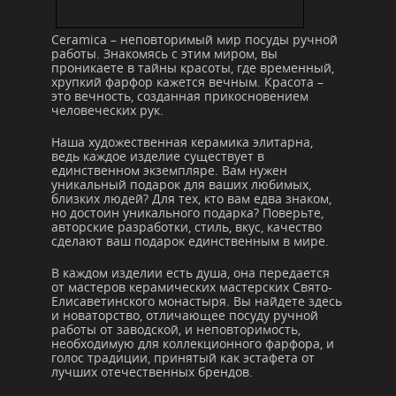
Ceramica – неповторимый мир посуды ручной
работы. Знакомясь с этим миром, вы
проникаете в тайны красоты, где временный,
хрупкий фарфор кажется вечным. Красота –
это вечность, созданная прикосновением
человеческих рук.
Наша художественная керамика элитарна,
ведь каждое изделие существует в
единственном экземпляре. Вам нужен
уникальный подарок для ваших любимых,
близких людей? Для тех, кто вам едва знаком,
но достоин уникального подарка? Поверьте,
авторские разработки, стиль, вкус, качество
сделают ваш подарок единственным в мире.
В каждом изделии есть душа, она передается
от мастеров керамических мастерских Свято-
Елисаветинского монастыря. Вы найдете здесь
и новаторство, отличающее посуду ручной
работы от заводской, и неповторимость,
необходимую для коллекционного фарфора, и
голос традиции, принятый как эстафета от
лучших отечественных брендов.