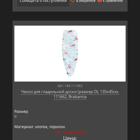
Сообщить о поступлении
В избранное
К сравнению
Арт: 163-111662
Чехол для гладильной доски (размер D), 135x45см,
111662, Brabantia
Размер:
D
.
Материал: хлопок, поролон.
Производитель: Brabantia, Бельгия.
НЕТ В НАЛИЧИИ
Цена: