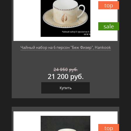
top
sale
Чайный набор на 6 персон "Беж Физер", Hankook
24 950
руб.
21 200 руб.
Купить
top