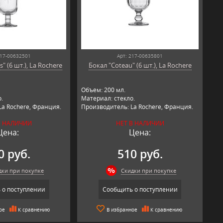
217-00632501
Арт: 217-00635801
s" (6 шт.), La Rochere
Бокал "Coteau" (6 шт.), La Rochere
Объем: 200 мл.
.
Материал: стекло.
La Rochere, Франция.
Производитель: La Rochere, Франция.
В НАЛИЧИИ
НЕТ В НАЛИЧИИ
Цена:
Цена:
0 руб.
510 руб.
дки при покупке
Скидки при покупке
 о поступлении
Сообщить о поступлении
ое
К сравнению
В избранное
К сравнению