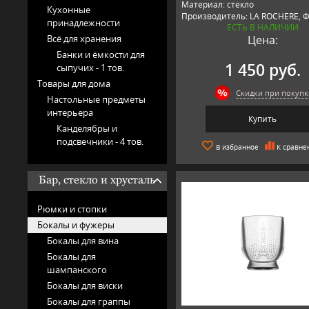
Материал: стекло
Кухонные
Производитель: LA ROCHERE, 
принадлежности
ЕСТЬ В НАЛИЧИИ
Всё для хранения
Цена:
Банки и ёмкости для
1 450 руб.
сыпучих -
1 тов.
Товары для дома
Скидки при покупк
Настольные предметы
интерьера
Купить
Канделябры и
подсвечники -
4 тов.
В избранное
К сравне
Бар, стекло и хрусталь
Рюмки и стопки
Бокалы и фужеры
Бокалы для вина
Бокалы для
шампанского
Бокалы для виски
Бокалы для граппы