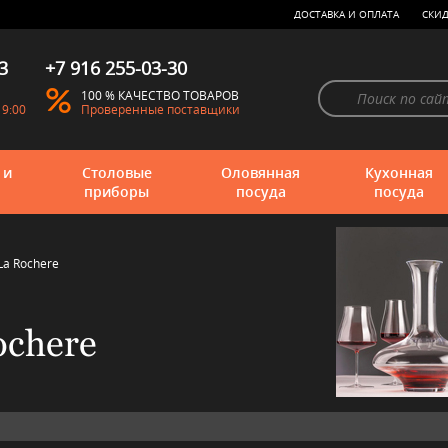
ДОСТАВКА И ОПЛАТА
СКИД
3
+7 916 255-03-30
100 % КАЧЕСТВО ТОВАРОВ
19:00
Проверенные поставщики
 и
Столовые
Оловянная
Кухонная
приборы
посуда
посуда
La Rochere
chere