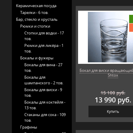
Керамическая посуда
Тарелки -
6 тов.
Бар, стекло и хрусталь
Рюмки и стопки
Стопки для водки -
17
тов.
Рюмки для ликёра -
1
тов.
Бокалы и фужеры
Бокалы для вина -
27
тов.
Бокал для виски вращающийс
Shtox
Бокалы для
шампанского -
2 тов.
Бокалы для виски -
9
15 100
руб.
тов.
13 990 руб.
Бокалы для коктейля -
13 тов.
Купить
Стаканы для сока -
109
тов.
Графины