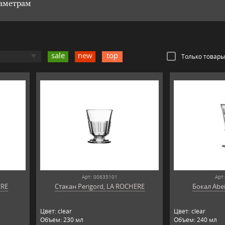
раметрам
sale
new
top
Только товары
Арт: 00635101
Арт
ERE
Стакан Perigord, LA ROCHERE
Бокал Abei
Цвет: clear
Цвет: clear
Объем: 230 мл
Объем: 240 мл