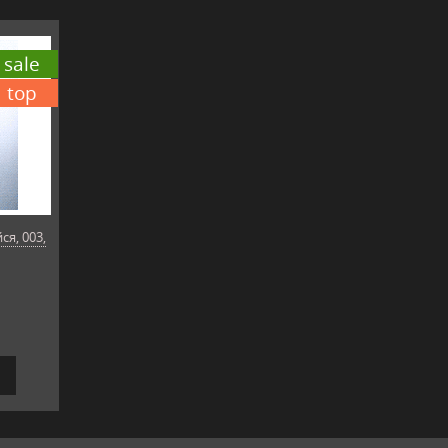
sale
top
я, 003,