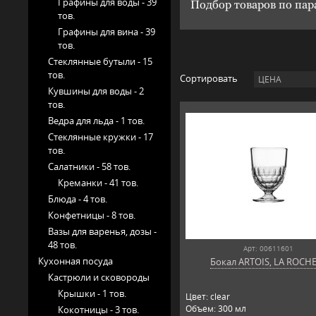
Графины для воды -
39
Подбор товаров по па
тов.
Графины для вина -
39
тов.
Стеклянные бутыли -
15
тов.
Сортировать
ЦЕНА
Кувшины для воды -
2
тов.
Ведра для льда -
1 тов.
Стеклянные кружки -
17
тов.
Салатники -
58 тов.
Креманки -
41 тов.
Блюда -
4 тов.
Конфетницы -
8 тов.
Вазы для варенья, дозы -
48 тов.
Арт: 00611601
Кухонная посуда
Бокал ARTOIS, LA ROCH
Кастрюли и сковороды
Крышки -
1 тов.
Цвет: clear
Объем: 300 мл
Кокотницы -
3 тов.