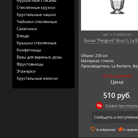
Фуршетные стаканы
Стеклянные кружки
Хрустальные чашки
Чайники стеклянные
Салатники
Арт: 217-00635101
Блюда
Бокал "Perigord" (6 шт.), La 
Крышки стеклянные
Конфетницы
Объем: 230 мл.
Вазы для варенья, дозы
Материал: стекло.
Фруктовницы
Производитель: La Rochere, Ф
Этажерки
НЕТ В НАЛИЧИИ
Хрустальные мелочи
Цена:
510 руб.
Скидки при покупк
Сообщить о поступлен
В избранное
К сравне