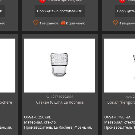
ии
Сообщить о поступлении
Сообщить
нию
В избранное
К сравнению
В избранн
Арт: 217-00602801
Арт: 
Rochere
Стакан (6 шт.), La Rochere
Бокал "Perigord
Объем: 250 мл.
Объем: 190 мл.
Материал: стекло.
Материал: стекло
ранция.
Производитель: La Rochere, Франция.
Производитель: 