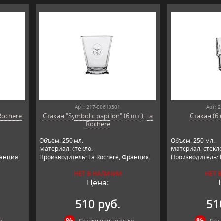
Арт: 217-00613501
Арт: 
 Rochere
Стакан "Symbolic papillon" (6 шт.), La
Стакан (6 
Rochere
Объем: 250 мл.
Объем: 250 мл.
Материал: стекло.
Материал: стекло
ранция.
Производитель: La Rochere, Франция.
Производитель: 
НЕТ В НАЛИЧИИ
НЕТ 
Цена:
510 руб.
51
е
Скидки при покупке
Ски