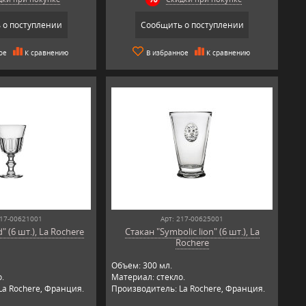
 о поступлении
Сообщить о поступлении
ое
К сравнению
В избранное
К сравнению
217-00621001
Арт: 217-00625001
" (6 шт.), La Rochere
Стакан "Symbolic lion" (6 шт.), La
Rochere
Объем: 300 мл.
.
Материал: стекло.
La Rochere, Франция.
Производитель: La Rochere, Франция.