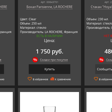
Арт: 00643701
Арт: 
CHERE
Бокал Parisienne, LA ROCHERE
Стакан "Hoya"
Цвет: Clear
Объем: 230 мл.
Объем: 250 мл
Материал: стекло
Материал: стекло
Производитель: 
Франция
Производитель: LA ROCHERE, Франция
ЕСТЬ В НАЛИЧИИ
НЕТ 
Цена:
1 750 руб.
48
е
Скидки при покупке
Ски
Купить
Сообщить
нию
В избранное
К сравнению
В избранн