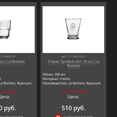
217-00605701
Арт: 217-00625201
шт.), La Rochere
Стакан "Symbolic lion" (6 шт.), La
Rochere
Объем: 260 мл.
.
Материал: стекло.
La Rochere, Франция.
Производитель: La Rochere, Франция.
В НАЛИЧИИ
НЕТ В НАЛИЧИИ
Цена:
Цена:
0 руб.
510 руб.
дки при покупке
Скидки при покупке