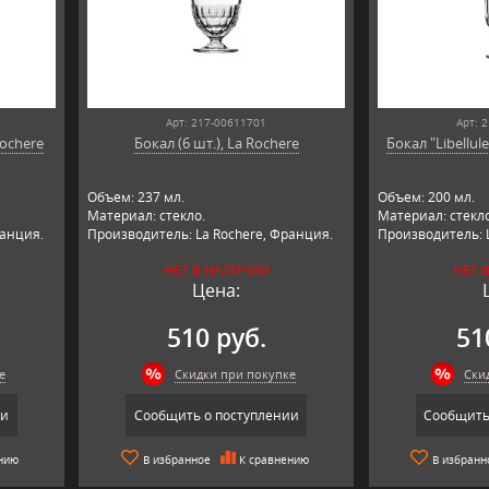
Арт: 217-00611701
Арт: 
Rochere
Бокал (6 шт.), La Rochere
Бокал "Libellule
Объем: 237 мл.
Объем: 200 мл.
Материал: стекло.
Материал: стекло
ранция.
Производитель: La Rochere, Франция.
Производитель: 
НЕТ В НАЛИЧИИ
НЕТ 
Цена:
510 руб.
51
е
Скидки при покупке
Ски
ии
Сообщить о поступлении
Сообщить
нию
В избранное
К сравнению
В избранн