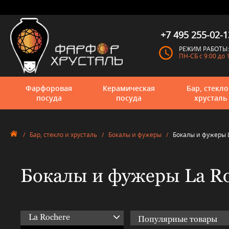
+7 495 255-02-1
РЕЖИМ РАБОТЫ:
ПН-СБ с 9:00 до 
Фарфоровая
Керамическая
Бар, стекло
посуда
посуда
хрусталь
/
Бар, стекло и хрусталь
/
Бокалы и фужеры
/
Бокалы и фужеры 
Бокалы и фужеры La Ro
La Rochere
Популярные товары