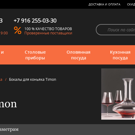
ДОСТАВКА И ОПЛАТА
СКИД
3
+7 916 255-03-30
100 % КАЧЕСТВО ТОВАРОВ
19:00
Проверенные поставщики
 и
Столовые
Оловянная
Кухонная
приборы
посуда
посуда
ка
/
Бокалы для коньяка Timon
mon
раметрам