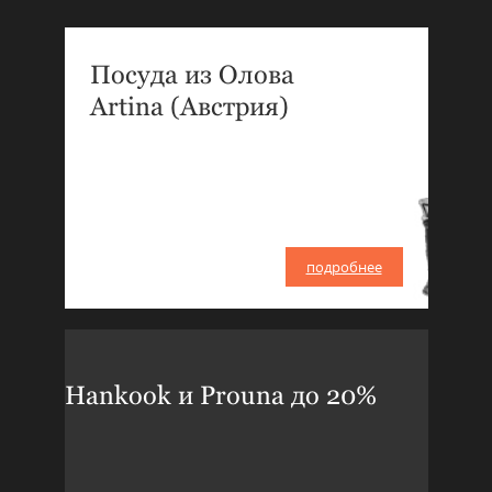
Посуда из Олова
Artina (Австрия)
подробнее
Hankook и Prouna до 20%