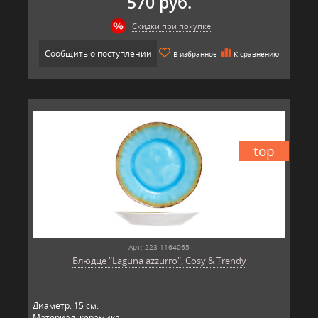
570 руб.
Скидки при покупке
Сообщить о поступлении
В избранное
К сравнению
top
Арт: 223-1164065
Блюдце "Laguna azzurro", Cosy & Trendy
Диаметр: 15 см.
Материал: керамика.