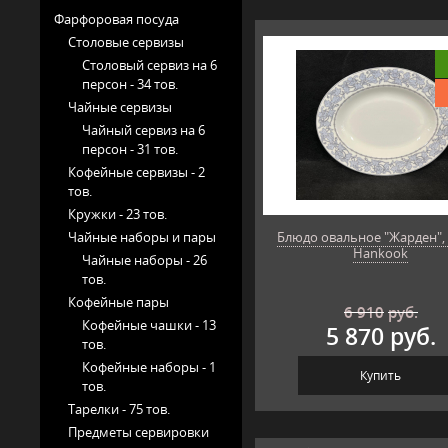
Фарфоровая посуда
Столовые сервизы
Столовый сервиз на 6
персон -
34 тов.
Чайные сервизы
Чайный сервиз на 6
персон -
31 тов.
Кофейные сервизы -
2
тов.
Кружки -
23 тов.
Чайные наборы и пары
Блюдо овальное "Жарден", 
Hankook
Чайные наборы -
26
тов.
Кофейные пары
6 910
руб.
Кофейные чашки -
13
5 870 руб.
тов.
Кофейные наборы -
1
Купить
тов.
Тарелки -
75 тов.
Предметы сервировки