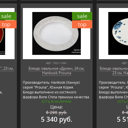
sale
sale
top
top
Арт: 102-11041
Арт:
, 23 см,
Блюдо овальное «Дрим», 24 см,
Блюдо овально
Hankook Prouna
23 см, H
Производитель: Hankook (Ханкук)
Производитель: 
серия "Prouna", Южная Корея.
серия "Prouna", 
a,
Блюдо выполнено из костяного
Блюдо выполнено
фарфора Bone China премиум качества.
фарфора Bone Ch
ЕСТЬ В НАЛИЧИИ
ЕСТЬ
Цена:
6 290
руб.
6 
5 340 руб.
5 5