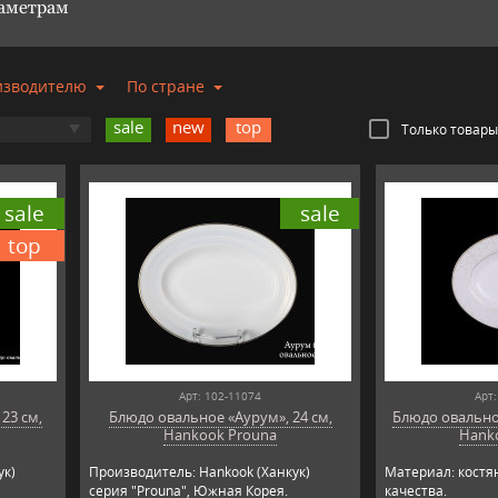
раметрам
изводителю
По стране
sale
new
top
Только товары
sale
sale
top
Арт: 102-11074
Арт:
23 см,
Блюдо овальное «Аурум», 24 см,
Блюдо овальное
Hankook Prouna
Hank
ук)
Производитель: Hankook (Ханкук)
Материал: кост
серия "Prouna", Южная Корея.
качества.