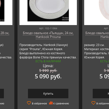
Арт: 102-11064
Арт:
28 см,
Блюдо овальное «Пьяцца», 24 см,
Блюдо овальное
Hankook Prouna
Hank
ук)
Производитель: Hankook (Ханкук)
размер: 23 см.
серия "Prouna", Южная Корея.
Материал: костя
о
Блюдо выполнено из костяного
Производитель: 
ачества.
фарфора Bone China премиум качества.
Южная Корея.
ЕСТЬ В НАЛИЧИИ
ЕСТЬ
Цена:
5 990
руб.
5 
5 090 руб.
5 0
Купить
нию
В избранное
К сравнению
В избранн