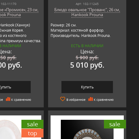
 102-11170
Арт: 102-11245
е «Промисе», 23 см,
Блюдо овальное "Прованс", 26 см,
ook Prouna
Hankook Prouna
Hankook (Ханкук)
Размер: 26 см.
Южная Корея.
Материал: костяной фарфор.
 из костяного
Производитель: Hankook Prouna.
ina премиум качества.
 В НАЛИЧИИ
ЕСТЬ В НАЛИЧИИ
Цена:
Цена:
650
руб.
5 900
руб.
00 руб.
5 010 руб.
Купить
Купить
ое
К сравнению
В избранное
К сравнению
sale
sale
top