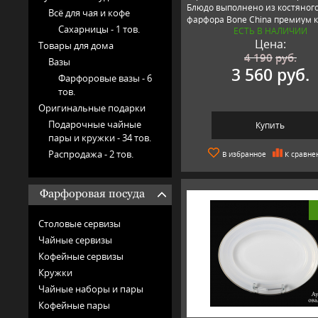
Блюдо выполнено из костяног
Всё для чая и кофе
фарфора Bone China премиум к
Сахарницы -
1 тов.
ЕСТЬ В НАЛИЧИИ
Цена:
Товары для дома
4 190
руб.
Вазы
3 560 руб.
Фарфоровые вазы -
6
тов.
Оригинальные подарки
Подарочные чайные
Купить
пары и кружки -
34 тов.
Распродажа -
2 тов.
В избранное
К сравне
Фарфоровая посуда
Столовые сервизы
Чайные сервизы
Кофейные сервизы
Кружки
Чайные наборы и пары
Кофейные пары