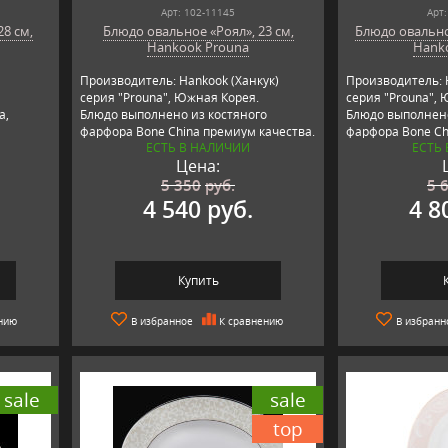
Арт: 102-11145
Арт:
8 см,
Блюдо овальное «Роял», 23 см,
Блюдо овально
Hankook Prouna
Hank
Производитель: Hankook (Ханкук)
Производитель: 
серия "Prouna", Южная Корея.
серия "Prouna", 
a,
Блюдо выполнено из костяного
Блюдо выполнено
фарфора Bone China премиум качества.
фарфора Bone Ch
ЕСТЬ В НАЛИЧИИ
ЕСТЬ
Цена:
5 350
руб.
5 
4 540 руб.
4 8
Купить
нию
В избранное
К сравнению
В избранн
sale
sale
top