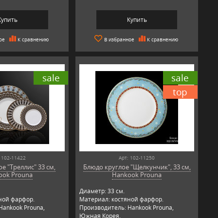
Купить
Купить
ое
К сравнению
В избранное
К сравнению
sale
sale
top
 102-11422
Арт: 102-11250
е "Треллис" 33 см,
Блюдо круглое "Щелкунчик", 33 см,
ook Prouna
Hankook Prouna
Диаметр: 33 см.
ной фарфор.
Материал: костяной фарфор.
Hankook Prouna,
Производитель: Hankook Prouna,
Южная Корея.