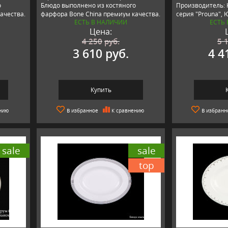
о
Блюдо выполнено из костяного
Производитель: 
ачества.
фарфора Bone China премиум качества.
серия "Prouna", 
ЕСТЬ В НАЛИЧИИ
ЕСТЬ
Цена:
4 250
руб.
5 
3 610 руб.
4 4
Купить
нию
В избранное
К сравнению
В избранн
sale
sale
top