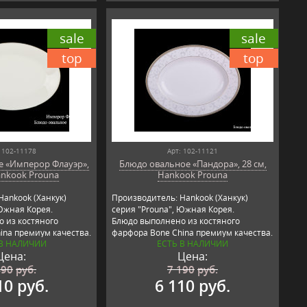
sale
sale
top
top
 102-11178
Арт: 102-11121
е «Имперор Флауэр»,
Блюдо овальное «Пандора», 28 см,
ankook Prouna
Hankook Prouna
Hankook (Ханкук)
Производитель: Hankook (Ханкук)
Южная Корея.
серия "Prouna", Южная Корея.
 из костяного
Блюдо выполнено из костяного
ina премиум качества.
фарфора Bone China премиум качества.
 В НАЛИЧИИ
ЕСТЬ В НАЛИЧИИ
Цена:
Цена:
490
руб.
7 190
руб.
10 руб.
6 110 руб.