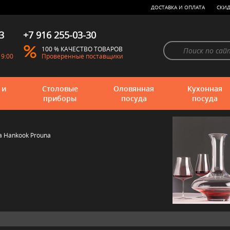
ДОСТАВКА И ОПЛАТА
СКИД
3
+7 916 255-03-30
100 % КАЧЕСТВО ТОВАРОВ
19:00
Проверенные поставщики
 и
Столовые
Оловянная
Кухонная
приборы
посуда
посуда
 Hankook Prouna