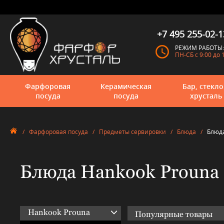
+7 495 255-02-1
РЕЖИМ РАБОТЫ:
ПН-СБ с 9:00 до 
Фарфоровая
Керамическая
Бар, стекло
посуда
посуда
хрусталь
/
Фарфоровая посуда
/
Предметы сервировки
/
Блюда
/
Блюда
Блюда Hankook Prouna
Hankook Prouna
Популярные товары