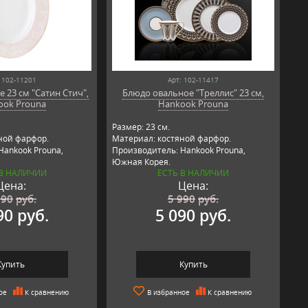
 102-11201
Арт: 102-11417
 23 см "Сатин Стич",
Блюдо овальное "Треллис" 23 см,
ook Prouna
Hankook Prouna
Размер: 23 см.
ной фарфор.
Материал: костяной фарфор.
Hankook Prouna,
Производитель: Hankook Prouna,
Южная Корея.
 В НАЛИЧИИ
ЕСТЬ В НАЛИЧИИ
Цена:
Цена:
990
руб.
5 990
руб.
90 руб.
5 090 руб.
Купить
Купить
ое
К сравнению
В избранное
К сравнению