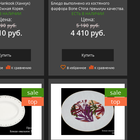
Hankook (Ханкук)
Блюдо выполнено из костяного
Южная Корея.
фарфора Bone China премиум качества.
 В НАЛИЧИИ
ЕСТЬ В НАЛИЧИИ
Цена:
Цена:
190
руб.
5 190
руб.
10 руб.
4 410 руб.
Купить
Купить
ое
К сравнению
В избранное
К сравнению
sale
sale
top
top