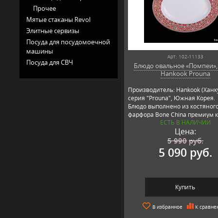
Прочее
Мятые стаканы Revol
Элитные сервизы
Посуда для посудомоечной
машины
Арт: 102-11133
Посуда для СВЧ
Блюдо овальное «Помпеи», 
Hankook Prouna
Производитель: Hankook (Ханк
серия "Prouna", Южная Корея.
Блюдо выполнено из костяног
фарфора Bone China премиум к
ЕСТЬ В НАЛИЧИИ
Цена:
5 990
руб.
5 090 руб.
Купить
В избранное
К сравне