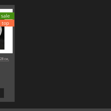
sale
top
28 см,