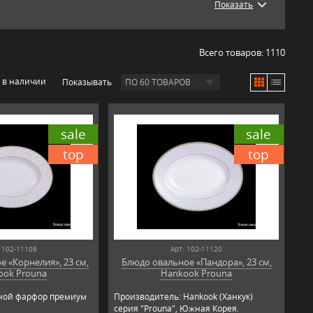
Показать
Всего товаров:
1110
 в наличии
Показывать
ПО 60 ТОВАРОВ
sale
sale
top
top
 102-11108
Арт: 102-11120
 «Корнелия», 23 см,
Блюдо овальное «Пандора», 23 см,
ook Prouna
Hankook Prouna
яной фарфор премиум
Производитель: Hankook (Ханкук)
серия "Prouna", Южная Корея.