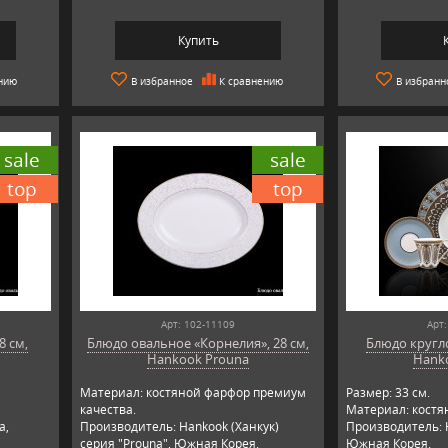
Купить
нию
В избранное
К сравнению
В избранн
sale
sale
top
top
Арт: 102-11109
Арт:
8 см,
Блюдо овальное «Корнелия», 28 см,
Блюдо кругло
Hankook Prouna
Hank
Материал: костяной фарфор премиум
Размер: 33 см.
качества.
Материал: костя
a,
Производитель: Hankook (Ханкук)
Производитель: 
серия "Prouna", Южная Корея.
Южная Корея.