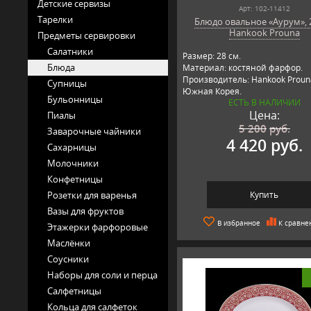
Детские сервизы
Арт: 102-11412
Тарелки
Блюдо овальное «Аурум», 2
Hankook Prouna
Предметы сервировки
Салатники
Размер: 28 см.
Блюда
Материал: костяной фарфор.
Производитель: Hankook Proun
Супницы
Южная Корея.
Бульонницы
ЕСТЬ В НАЛИЧИИ
Цена:
Пиалы
5 200
руб.
Заварочные чайники
4 420 руб.
Сахарницы
Молочники
Конфетницы
Розетки для варенья
Купить
Вазы для фруктов
В избранное
К сравне
Этажерки фарфоровые
Маслёнки
Соусники
Наборы для соли и перца
Салфетницы
Кольца для салфеток