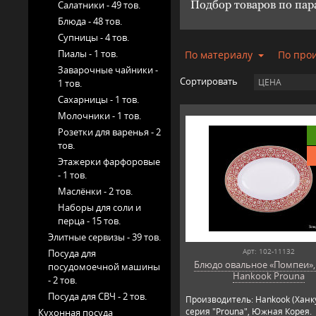
Подбор товаров по па
Салатники -
49 тов.
Блюда -
48 тов.
Супницы -
4 тов.
Пиалы -
1 тов.
По материалу
По про
Заварочные чайники -
Сортировать
ЦЕНА
1 тов.
Сахарницы -
1 тов.
Молочники -
1 тов.
Розетки для варенья -
2
тов.
Этажерки фарфоровые
-
1 тов.
Маслёнки -
2 тов.
Наборы для соли и
перца -
15 тов.
Элитные сервизы -
39 тов.
Арт: 102-11132
Посуда для
Блюдо овальное «Помпеи», 
посудомоечной машины
Hankook Prouna
-
2 тов.
Посуда для СВЧ -
2 тов.
Производитель: Hankook (Ханк
серия "Prouna", Южная Корея.
Кухонная посуда