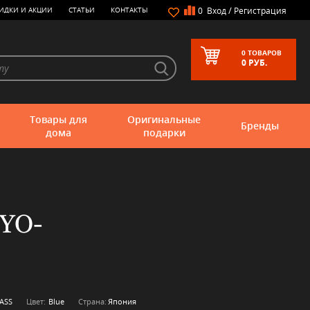
/
ИДКИ И АКЦИИ
СТАТЬИ
КОНТАКТЫ
0
Вход
Регистрация
0
ТОВАРОВ
0
РУБ.
Товары для
Оригинальные
Бренды
дома
подарки
OYO-
ASS
Цвет:
Blue
Страна:
Япония