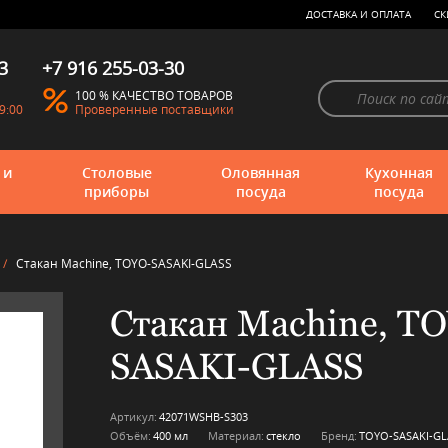
ДОСТАВКА И ОПЛАТА
СК
3
+7 916 255-03-30
100 % КАЧЕСТВО ТОВАРОВ
9:00
Проверенные поставщики
 и
Столовые
Оловянная
Кухонная
приборы
посуда
посуда
/
Стакан Machine, TOYO-SASAKI-GLASS
Стакан Machine, T
SASAKI-GLASS
Артикул:
42071WSHB-S303
Объём:
400 мл
Материал:
стекло
Бренд:
TOYO-SASAKI-GL