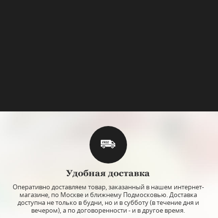
top
т: N14104
Арт: 42071-S303
Удобная доставка
 / procured, TOYO-
Стакан Machine, TOYO-SASAKI-
Стак
AKI-GLASS
GLASS
Оперативно доставляем товар, заказанный в нашем интернет-
магазине, по Москве и ближнему Подмосковью. Доставка
Цвет: clear
Цвет: g
доступна не только в будни, но и в субботу (в течение дня и
Объем: 400 мл
Объем:
вечером), а по договоренности - и в другое время.
ло
Материал: стекло
Материа