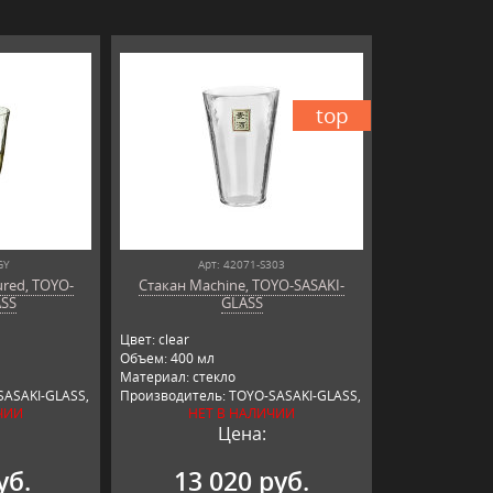
top
GY
Арт: 42071-S303
ured, TOYO-
Стакан Machine, TOYO-SASAKI-
ASS
GLASS
Цвет: clear
Объем: 400 мл
Материал: стекло
SASAKI-GLASS,
Производитель: TOYO-SASAKI-GLASS,
ЧИИ
НЕТ В НАЛИЧИИ
Япония
Цена:
уб.
13 020 руб.