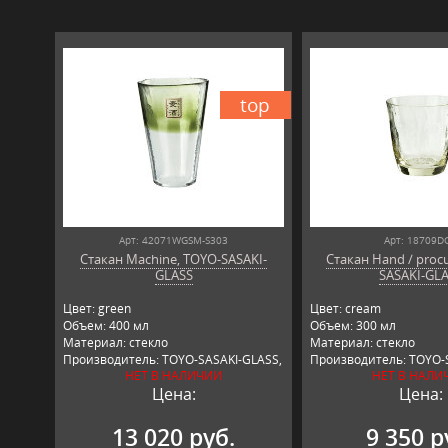
top
Арт: 42071WGSM-S303
Арт: 18709D
Стакан Machine, TOYO-SASAKI-
Стакан Hand / proc
GLASS
SASAKI-GL
Цвет: green
Цвет: cream
Объем: 400 мл
Объем: 300 мл
Материал: стекло
Материал: стекло
Производитель: TOYO-SASAKI-GLASS,
Производитель: TOYO-
НЕТ В НАЛИЧИИ
НЕТ В НАЛИ
Япония
Япония
Цена:
Цена:
13 020 руб.
9 350 р