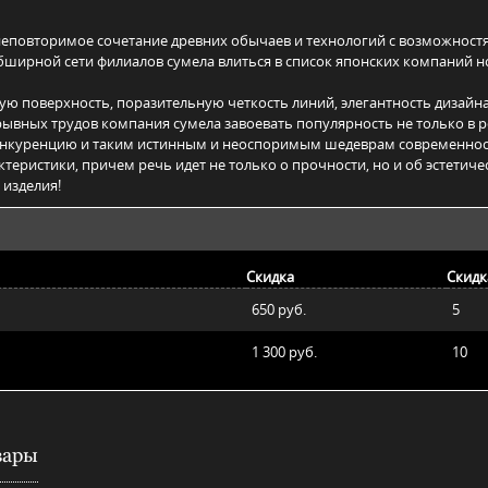
 неповторимое сочетание древних обычаев и технологий с возможнос
обширной сети филиалов сумела влиться в список японских компаний 
ую поверхность, поразительную четкость линий, элегантность дизай
ерывных трудов компания сумела завоевать популярность не только в 
онкуренцию и таким истинным и неоспоримым шедеврам современности
теристики, причем речь идет не только о прочности, но и об эстетич
 изделия!
Скидка
Скидк
650 руб.
5
1 300 руб.
10
вары