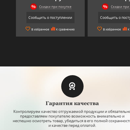
Скидки при покупке
Скидки при
Сообщить о поступлении
Сообщить о пост
В избранное
К сравнению
В избранное
К
Арт: 15902
Арт: 42021WKB
Гарантия качества
Стакан Hand / procured, TOYO-
Стакан Hand / proc
SASAKI-GLASS
SASAKI-GL
Контролируем качество отгружаемой продукции и обязательн
предоставляем покупателю возможность внимательно и
Цвет: clear
Цвет: blue
неспешно осмотреть товар, убедиться в его полной сохранност
Объем: 340 мл
Объем: 360 мл
и качестве перед оплатой.
Материал: стекло
Материал: стекло