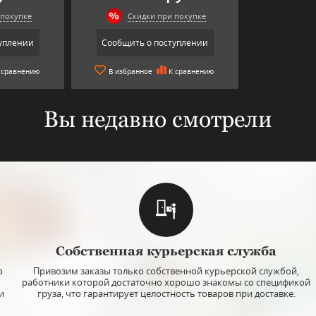
 покупке
Скидки при покупке
уплении
Сообщить о поступлении
 сравнению
В избранное
К сравнению
Вы недавно смотрели
-302
Арт: N14203
Ар
Собственная курьерская служба
ured, TOYO-
Стакан Hand / procured, TOYO-
Стакан Hand
ASS
SASAKI-GLASS
SAS
о
Привозим заказы только собственной курьерской службой,
работники которой достаточно хорошо знакомы со спецификой
Цвет: clear
Цвет: clear
и
груза, что гарантирует целостность товаров при доставке.
Объем: 310 мл
Объем: 310 мл
Материал: стекло
Материал: стек